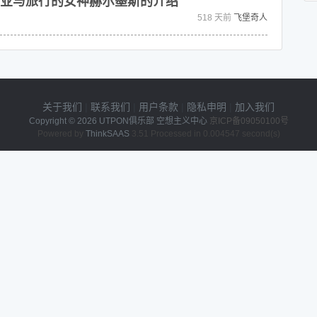
业与旅行的女神赫尔墨斯的介绍
518 天前
飞堡奇人
关于我们
|
联系我们
|
用户条款
|
隐私申明
|
加入我们
Copyright © 2026
UTPON俱乐部 空想主义中心
京ICP备09050100号
Powered by
ThinkSAAS
3.51 Processed in 0.004547 second(s)