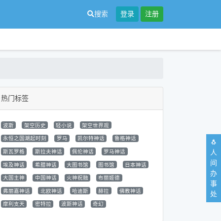
搜索
登录
注册
热门标签
波斯
架空历史
轻小说
架空世界观
永恒之国潮起时刻
罗马
凯尔特神话
鲁格神话
🐧
人
斯瓦罗格
斯拉夫神话
佩伦神话
罗马神话
间
埃及神话
希腊神话
大图书馆
图书馆
日本神话
办
大国主神
中国神话
火神祝融
布丽姬德
事
弗丽嘉神话
北欧神话
哈迪斯
赫拉
佛教神话
处
摩利支天
密特拉
波斯神话
奇幻