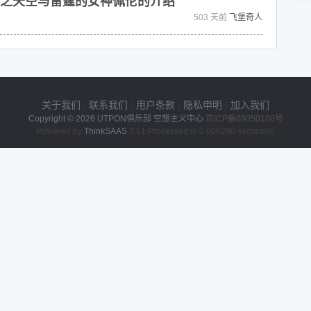
之天空与雷霆的女神佩伦的介绍
503 天前
飞堡奇人
关于我们
|
联系我们
|
用户条款
|
隐私申明
|
加入我们
Copyright © 2026
UTPON俱乐部 空想主义中心
京ICP备09050100号
Powered by
ThinkSAAS
3.51 Processed in 0.006290 second(s)