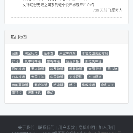
女神幻想无限之国系列轻小说世界观专栏介绍
739 天前
飞堡奇人
热门标签
波斯
架空历史
轻小说
架空世界观
永恒之国潮起时刻
罗马
凯尔特神话
鲁格神话
斯瓦罗格
斯拉夫神话
佩伦神话
罗马神话
埃及神话
希腊神话
大图书馆
图书馆
日本神话
大国主神
中国神话
火神祝融
布丽姬德
弗丽嘉神话
北欧神话
哈迪斯
赫拉
佛教神话
摩利支天
密特拉
波斯神话
奇幻
关于我们
|
联系我们
|
用户条款
|
隐私申明
|
加入我们