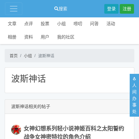
搜索
登录
注册
文章
点评
投票
小组
唠叨
问答
活动
相册
资料
用户
我的社区
首页
小组
波斯神话
波斯神话
🐧
人
间
办
事
波斯神话相关的帖子
处
女神幻想系列轻小说神姬百科之太阳誓约
战争女神密特拉的角色介绍