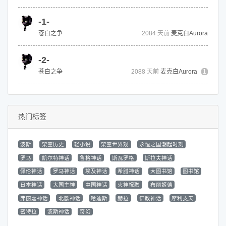
-1-
苍白之争
2084 天前
麦克白Aurora
-2-
苍白之争
2088 天前
麦克白Aurora
1
热门标签
波斯
架空历史
轻小说
架空世界观
永恒之国潮起时刻
罗马
凯尔特神话
鲁格神话
斯瓦罗格
斯拉夫神话
佩伦神话
罗马神话
埃及神话
希腊神话
大图书馆
图书馆
日本神话
大国主神
中国神话
火神祝融
布丽姬德
弗丽嘉神话
北欧神话
哈迪斯
赫拉
佛教神话
摩利支天
密特拉
波斯神话
奇幻