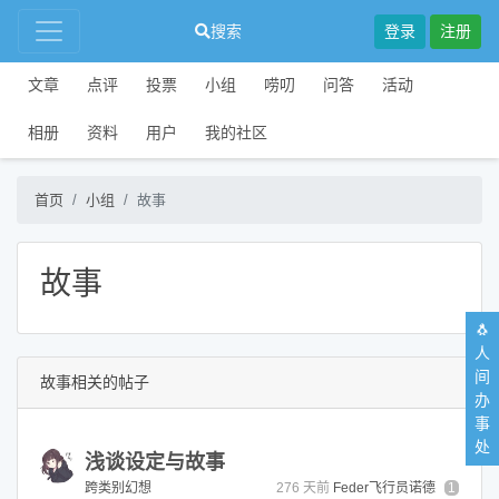
搜索
登录
注册
文章
点评
投票
小组
唠叨
问答
活动
相册
资料
用户
我的社区
首页
小组
故事
故事
🐧
人
间
故事相关的帖子
办
事
处
浅谈设定与故事
跨类别幻想
276 天前
Feder飞行员诺德
1