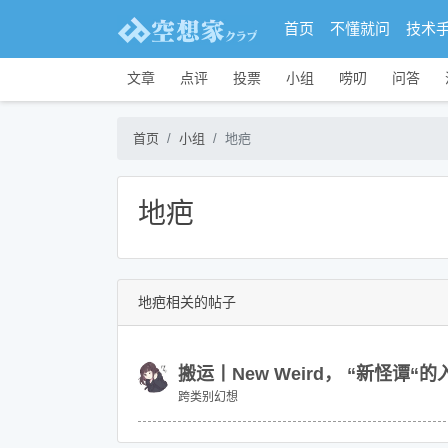
首页
不懂就问
技术
文章
点评
投票
小组
唠叨
问答
首页
小组
地疤
地疤
地疤相关的帖子
搬运丨New Weird， “新怪谭“
跨类别幻想