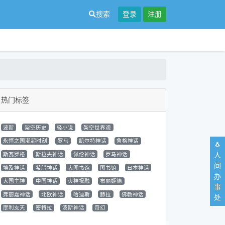
搜索
登录
注册
热门标签
波斯
架空历史
轻小说
架空世界观
永恒之国潮起时刻
罗马
凯尔特神话
鲁格神话
🐧
人
斯瓦罗格
斯拉夫神话
佩伦神话
罗马神话
间
埃及神话
希腊神话
大图书馆
图书馆
日本神话
办
大国主神
中国神话
火神祝融
布丽姬德
事
弗丽嘉神话
北欧神话
哈迪斯
赫拉
佛教神话
处
摩利支天
密特拉
波斯神话
奇幻