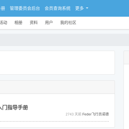
手册
管理委员会后台
会员查询系统
更多
活动
相册
资料
用户
我的社区
的入门指导手册
2743 天前
Feder飞行员诺德