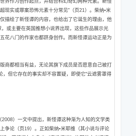
世界作为创作起点，并结合科幻奇幻两种元素。新怪
超现实或罪案恐怖元素十分常见”（页21）。柴纳•米
仅描绘了新怪谭的内容，也给出了它诞生的理由，他
球，或主要在英国推想小说界出现，这些作品展示光
五花八门的作家也都跻身创作。而新怪谭运动正是为
商都相当有益，无论其旗下成员是否愿意自己被打
定论，但它存在的事实却不容置疑，即使它“云遮雾罩得
008）一文中提出，新怪谭这种渐为人知的文学类
上争论（页19）。正如柴纳•米耶维（其小说与评论