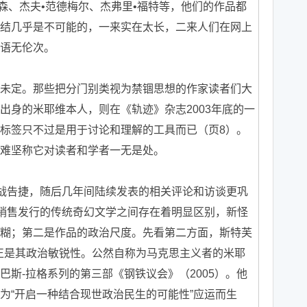
森、杰夫•范德梅尔、杰弗里•福特等，他们的作品都
结几乎是不可能的，一来实在太长，二来人们在网上
语无伦次。
定。那些把分门别类视为禁锢思想的作家读者们大
出身的米耶维本人，则在《轨迹》杂志2003年底的一
标签只不过是用于讨论和理解的工具而已（页8）。
难坚称它对读者和学者一无是处。
战告捷，随后几年间陆续发表的相关评论和访谈更巩
”销售发行的传统奇幻文学之间存在着明显区别，新怪
糊；第二是作品的政治尺度。先看第二方面，斯特芙
正是其政治敏锐性。公然自称为马克思主义者的米耶
斯-拉格系列的第三部《钢铁议会》（2005）。他
为“开启一种结合现世政治民生的可能性”应运而生