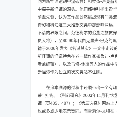
同为新怪谭运动中流砥柱）和罗杰•卢克赫
中探寻新怪谭的源头。他们都特别指出霍华德
前辈先驱，认为其作品公然挑战现有门类流
奇幻和科幻这三大推想文类中都影响深远，
不清的界限之间。范德梅尔的追溯之旅贯穿
员大将），至80-90年代由克里夫•巴克的
德于2006年发表《名过其实》一文中走
新怪谭的怪诞特色在老一辈作家如鲁迪•卢
者兼编辑），以及马修•休斯等人的作品中
新怪谭作为独立的次文类站不住脚。
在追本溯源的过程中还顺带出一个有趣现
荣” 挂钩。《科幻研究》2003年11月刊
谭（页485，487）；《第三选择》网站
也或多或少地表示赞同。而雪莉尔•文特在