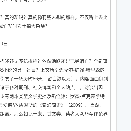
真的新吗？真的像有些人想的那样，不仅听上去比
不我们就叫它什锦大杂烩？
9日
述还是笼统概括？依然活跃还是已经消亡？全新事
 等推想小说的另一名目？上文所引迈克尔•约翰•哈里森的
引发了一场历时86天，留言数以万计，内容面面俱到
诸于各种期刊、社交博客和个人站点上。访谈出现
少有两本类型文学史提及新怪谭：罗杰•卢克赫斯特
与爱德华•詹姆斯的《奇幻简史》（2009）。当然，一
距离。那么如此一来，其文类、读者大众乃至评论界