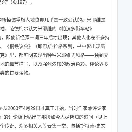
兴”（页197）。
新怪谭掌旗人地位却几乎是一致公认的。米耶维是
袖。范德梅尔认为米耶维的《帕迪多街车站》
版物，即使新怪谭一词三年后才出现；其他人也差不多持
、《钢铁议会》（即巴斯-拉格系列，书中皆出现新
克》里，都鲜明表现出种种米耶维式风格——独到交
地的细节描写，以及强烈浓郁的政治色彩。评论界多
类的首要读物。
2003年4月29日才真正开始，当时作家兼评论家
择》的讨论板上贴出了那段如今人尽皆知的追问（见上
个传奇，众多相关人等云集一堂，包括斯特芙•史文