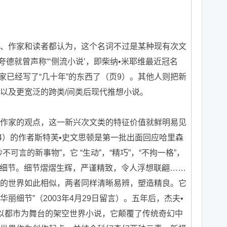
作家和读者都认为，这个名词不过是某种现有次文
夸德就曾声称“‘侧流小说’，即柴纳•米耶维最近冠名
作家已经写了“几十年”的东西了（页9）。其他人则把新
以及更宽泛的跨类/间类后现代推想小说。
家的观点，这一新兴次文类的特征价值就鲜明易见
4）的作者斯特芙•史文思顿是第一批出面回应哈里森
可言的新事物”，它 “生动”，“精巧”，“不拘一格”，
就是细节。细节熠熠生辉，严谨精致，令人浮想联翩……
的世界如此相似，两者同样清晰易辨，塑造精良。它
丽细节”（2003年4月29日留言）。五年后，杰夫•
种以都市为舞台的架空世界小说，它颠覆了传统奇幻中