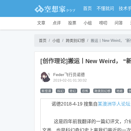
首页
不懂就问
技术
文章
点评
投票
小组
唠叨
问答
首页
小组
跨类别幻想
搬运丨New Weird， 
[创作理论]
搬运丨New Weird，
Feder飞行员诺德
2019-02-01 01:30:02
新怪谭
科幻
奇幻
恐怖
跨类别幻想
地疤
诺德2018-4-19
搜集自
某澳洲华人论坛
这是四年前我翻译的一篇幻评文，介绍欧
文类，也是科幻奇幻史上离我们最近的一次浪潮。