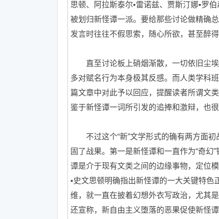
思顿、阿拉斯泰尔•雷诺兹、贾斯汀娜•罗伯
被划归新怪谭一派。要给那些讨论做精确总
发言时往往不假思索，随心所欲，甚至醉得
直至讨论板上硝烟渐散，一切依旧尘埃未
多对赋名行为本身极其反感。而人类学科班
篇文章中对此予以回应，提醒读者所谓文类
鉴于新怪谭一词所引发的追捧和激辩，也很
不过这个“新”文学形式的确有两方面初
固了战果。第一是新怪谭和一直作为“奇幻
谭是介于现有文类之间的边缘事物，定位模
•史文思顿明确指出新怪谭的一大关键特色
维，就一直在披着幻想外衣写政治，尤其是巴
还宣称，新自由主义堕落的恶果促使新怪谭