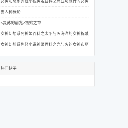
女神幻想系列轻小说神姬百科之商业与旅行的女神赫尔墨斯的介绍
兽人种概论
<复苏的前兆>初始之章
女神幻想系列神姬百科之太阳与火海洋的女神祝融的人物介绍
女神幻想系列轻小说神姬百科之光与火的女神布丽姬德的人物介绍
热门帖子