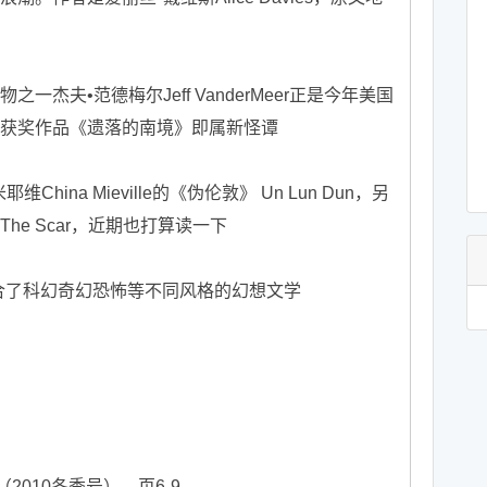
夫•范德梅尔Jeff VanderMeer正是今年美国
获奖作品《遗落的南境》即属新怪谭
a Mieville的《伪伦敦》 Un Lun Dun，另
e Scar，近期也打算读一下
合了科幻奇幻恐怖等不同风格的幻想文学
010冬季号），页6-9