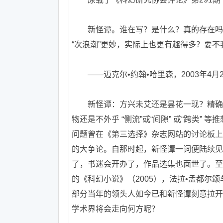
新怪谭。谁在写？是什么？真的存在吗？
“次浪潮”更妙，实际上也更有趣得多？要
——迈克尔•约翰•哈里森，2003年4月2
新怪谭：方兴未艾还是昙花一现？精确描
物还是不外乎 “侧流”或“间隙” 或“跨类”
问题曾在《第三选择》杂志网站的讨论板上
的大争论。自那时起，新怪谭一词便陆续见
了，书迷会开办了，作品选集也面世了。至
的《科幻小说》（2005），法拉•孟都尔颂
部分当年的领头人如今已和新怪谭刻意拉开
学术界将会走向何方呢？