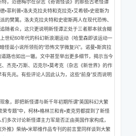
斯特，范德梅尔在杂志《奇诡怪谈》的那些古老怪谭
•菲利普•洛夫克拉夫特和克拉克•艾希顿•史密斯为
派的樊篱。洛夫克拉夫特和史密斯两人在现代恐怖、
追随者众，这只更说明新怪谭正处于三者那本就含糊
上世纪60年代的科幻新浪潮运动（哈里森即该运动一
黑暗怪诞小说所领衔的“恐怖文学微复兴”。诺曼•斯宾拉
过的道路也如出一辙。文中甚至举出更多细节，揭示当今
克、杰克•万斯、迈克尔•莫考克（杂志《新世界》的作
早有先兆。有些评论人因此认为，这些“前身”反而说明
象，即把新怪谭与新千年初期所谓“英国科幻大繁
“大繁荣专题”中，柯林•格林兰和肯•麦克劳都提到了新怪
上人们多次讨论新怪谭主力军是否正由英国作家构成，
《外推》柴纳•米耶维作品专刊的前言里同样谈到大繁