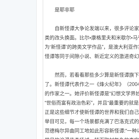
是耶非耶
自新怪谭大争论发端以来，很多评论家、
类的改头换面。比尔•康格里夫和米歇尔•马
为‘新怪谭’的跨类文学作品”，是澳大利亚
怪谭等同于间隙小说、新近定义的激进奇幻
然而，若看看那些多少算是新怪谭旗下作
了。新怪谭代表作之一《烽火纪年》（200
的作家之一。她评价新怪谭是“幻想文学界妙不
“世俗而富有政治色彩”，并且“最重要的
正是这些细节才使新怪谭的世界和我们自己
举目可见，每一个场景都充满了巴洛克式的华
范德梅尔异曲同工地如此形容新怪谭:“一