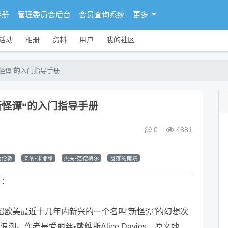
手册
管理委员会后台
会员查询系统
更多
活动
相册
资料
用户
我的社区
“新怪谭“的入门指导手册
 “新怪谭“的入门指导手册
0
4881
伪伦敦
柴纳•米耶维
杰夫•范德梅尔
遗落的南境
：
美最近十几年内新兴的一个名叫“新怪谭”的幻想次
作者是爱丽丝•戴维斯Alice Davies，原文地