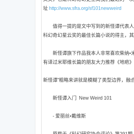
址
http://www.sfra.org/sf101newweird
值得一提的是文中写到的新怪谭代表人物之一杰
科幻奇幻星云奖的最佳长篇小说的得主，其
新怪谭旗下作品我本人非常喜欢柴纳•米耶维Chin
有译过米耶维长篇的朋友大力推荐《地疤》Th
新怪谭”粗略来讲就是模糊了类型边界，融
新怪谭入门 New Weird 101
- 爱丽丝•戴维斯
原载于《科幻研究协会评论》第291期（2