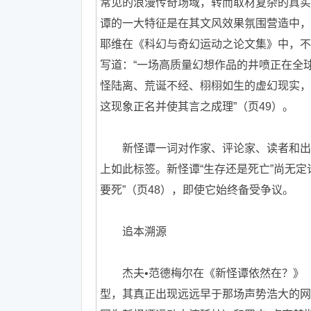
常见的浪漫传奇场域，转而取材复杂的真实
谭的一大特征是在其文风效果氛围营造中，
耶维在《科幻与奇幻运动之论文集》中，不
写道：“一场高质量幻想作品的井喷正在全
怪陆离、荒诞不经、栩栩如生的虚幻现实，
这现象正名并使其言之成理”（页49）。
新怪谭一词对作家、评论家、读者和出版
上如此标签。新怪谭“生存还是死亡”尚无
要死”（页48），即使它始终备受争议。
追本溯源
杰夫•范德梅尔在《新怪谭依然在？》（2
型，其真正出现远远早于那场声势浩大的网