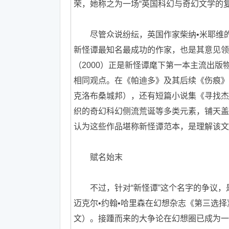
荣，她称之为一场“英国科幻与奇幻文学的复
尽管众说纷纭，英国作家柴纳•米耶维的
新怪谭最知名最成功的作家，也是其意见领
（2000）正是新怪谭麾下第一本主流出
相同观点。在《帕迪多》及其后续《伤痕》
克洛布桑城邦），还有短篇小说集《寻找杰
织的奇幻科幻侧流荒诞等多类元素，铺天盖
认为这些作品堪称新怪谭范本，是理解该文
赋名始末
不过，针对“新怪谭”这个名字的争议，是从
迈克尔•约翰•哈里森在幻想杂志《第三选
文）。接踵而来的大争论在幻想圈已成为一