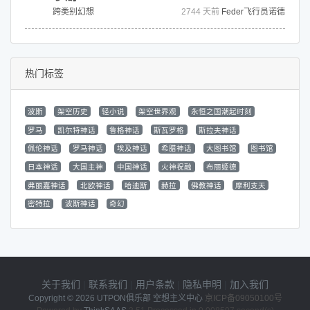
跨类别幻想
2744 天前
Feder飞行员诺德
热门标签
波斯
架空历史
轻小说
架空世界观
永恒之国潮起时刻
罗马
凯尔特神话
鲁格神话
斯瓦罗格
斯拉夫神话
佩伦神话
罗马神话
埃及神话
希腊神话
大图书馆
图书馆
日本神话
大国主神
中国神话
火神祝融
布丽姬德
弗丽嘉神话
北欧神话
哈迪斯
赫拉
佛教神话
摩利支天
密特拉
波斯神话
奇幻
关于我们
|
联系我们
|
用户条款
|
隐私申明
|
加入我们
Copyright © 2026
UTPON俱乐部 空想主义中心
京ICP备09050100号