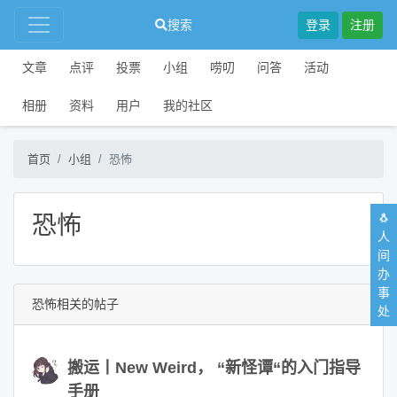
搜索
登录
注册
文章
点评
投票
小组
唠叨
问答
活动
相册
资料
用户
我的社区
首页
小组
恐怖
🐧
恐怖
人
间
办
事
恐怖相关的帖子
处
搬运丨New Weird， “新怪谭“的入门指导
手册