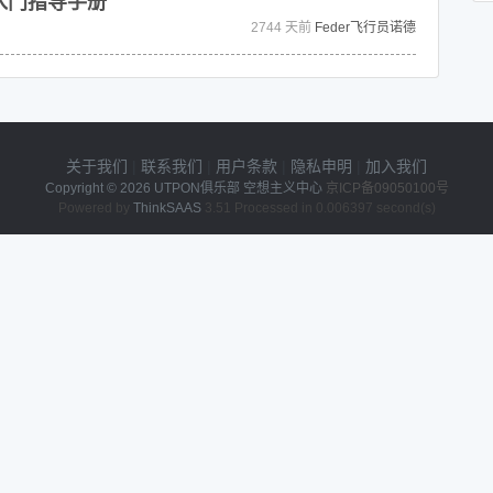
的入门指导手册
2744 天前
Feder飞行员诺德
关于我们
|
联系我们
|
用户条款
|
隐私申明
|
加入我们
Copyright © 2026
UTPON俱乐部 空想主义中心
京ICP备09050100号
Powered by
ThinkSAAS
3.51 Processed in 0.006397 second(s)