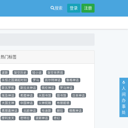
搜索
登录
注册
热门标签
波斯
架空历史
轻小说
架空世界观
永恒之国潮起时刻
罗马
凯尔特神话
鲁格神话
🐧
人
斯瓦罗格
斯拉夫神话
佩伦神话
罗马神话
间
埃及神话
希腊神话
大图书馆
图书馆
日本神话
办
大国主神
中国神话
火神祝融
布丽姬德
事
弗丽嘉神话
北欧神话
哈迪斯
赫拉
佛教神话
处
摩利支天
密特拉
波斯神话
奇幻