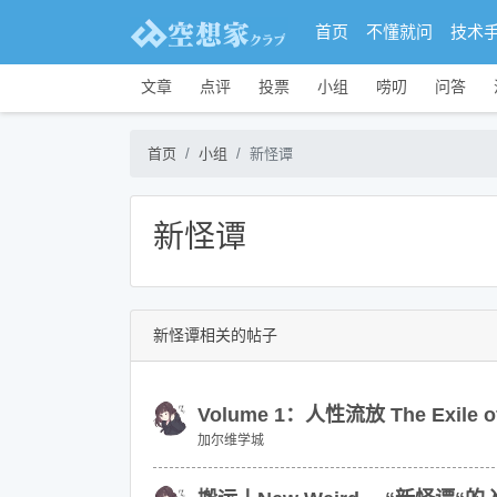
首页
不懂就问
技术
文章
点评
投票
小组
唠叨
问答
首页
小组
新怪谭
新怪谭
新怪谭相关的帖子
Volume 1：人性流放 The Exile
加尔维学城