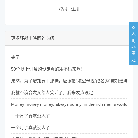
登录
|
注册
🐧
人
更多狂战士铁圆的唠叨
间
办
事
来了
处
50个以上词条的设定真的凑不出来啊！
果然，为了增加苏军那味，应该把“航空母舰”改名为“载机巡洋舰”
我就不凑合发文给人笑话了。我来发点设定
Money money money, always sunny, in the rich men's world~
一个月了真就没人了
一个月了真就没人了