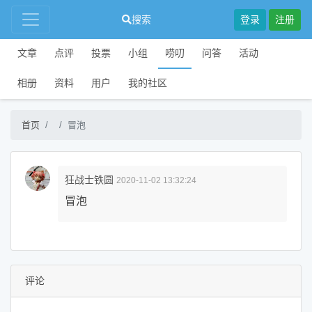
搜索
登录
注册
文章
点评
投票
小组
唠叨
问答
活动
相册
资料
用户
我的社区
首页
冒泡
狂战士铁圆
2020-11-02 13:32:24
冒泡
评论