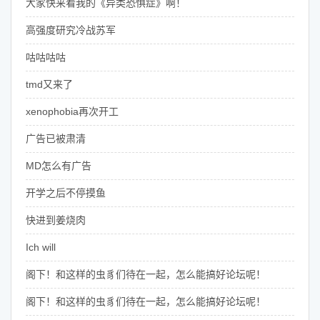
大家快来看我的《异类恐惧症》啊！
高强度研究冷战苏军
咕咕咕咕
tmd又来了
xenophobia再次开工
广告已被肃清
MD怎么有广告
开学之后不停摸鱼
快进到姜烧肉
Ich will
阁下！和这样的虫豸们待在一起，怎么能搞好论坛呢！
阁下！和这样的虫豸们待在一起，怎么能搞好论坛呢！