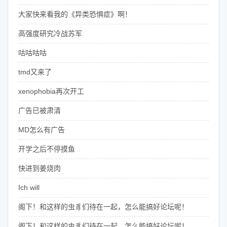
大家快来看我的《异类恐惧症》啊！
高强度研究冷战苏军
咕咕咕咕
tmd又来了
xenophobia再次开工
广告已被肃清
MD怎么有广告
开学之后不停摸鱼
快进到姜烧肉
Ich will
阁下！和这样的虫豸们待在一起，怎么能搞好论坛呢！
阁下！和这样的虫豸们待在一起，怎么能搞好论坛呢！