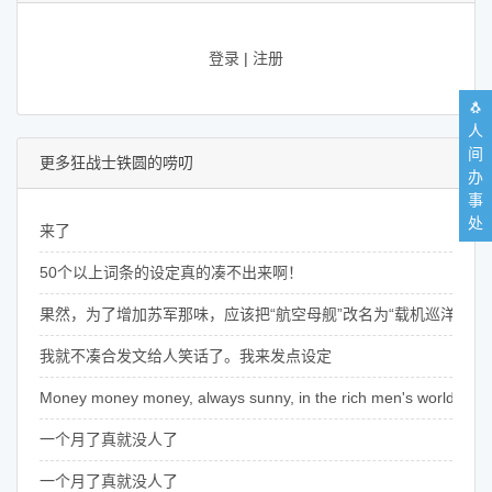
登录
|
注册
🐧
人
间
更多狂战士铁圆的唠叨
办
事
处
来了
50个以上词条的设定真的凑不出来啊！
果然，为了增加苏军那味，应该把“航空母舰”改名为“载机巡洋舰”
我就不凑合发文给人笑话了。我来发点设定
Money money money, always sunny, in the rich men's world~
一个月了真就没人了
一个月了真就没人了