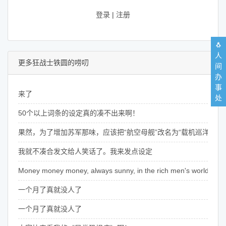
登录
|
注册
🐧
人
更多狂战士铁圆的唠叨
间
办
事
来了
处
50个以上词条的设定真的凑不出来啊！
果然，为了增加苏军那味，应该把“航空母舰”改名为“载机巡洋舰”
我就不凑合发文给人笑话了。我来发点设定
Money money money, always sunny, in the rich men's world~
一个月了真就没人了
一个月了真就没人了