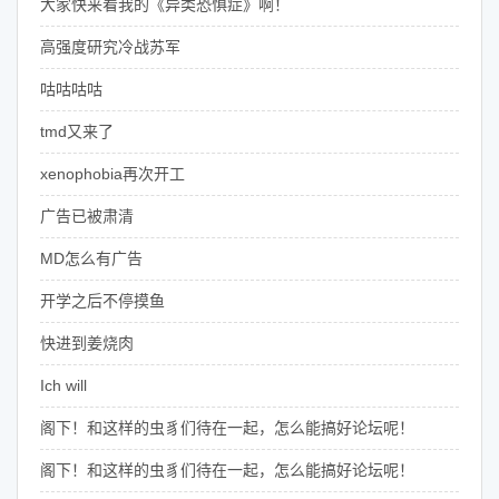
大家快来看我的《异类恐惧症》啊！
高强度研究冷战苏军
咕咕咕咕
tmd又来了
xenophobia再次开工
广告已被肃清
MD怎么有广告
开学之后不停摸鱼
快进到姜烧肉
Ich will
阁下！和这样的虫豸们待在一起，怎么能搞好论坛呢！
阁下！和这样的虫豸们待在一起，怎么能搞好论坛呢！