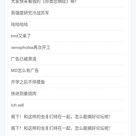
大家快来看我的《异类恐惧症》啊！
高强度研究冷战苏军
咕咕咕咕
tmd又来了
xenophobia再次开工
广告已被肃清
MD怎么有广告
开学之后不停摸鱼
快进到姜烧肉
Ich will
阁下！和这样的虫豸们待在一起，怎么能搞好论坛呢！
阁下！和这样的虫豸们待在一起，怎么能搞好论坛呢！