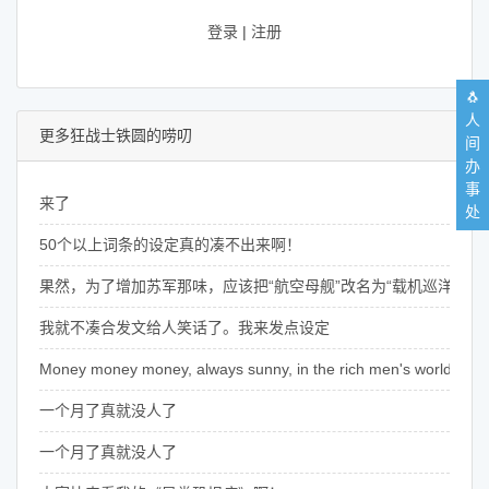
登录
|
注册
🐧
人
更多狂战士铁圆的唠叨
间
办
事
来了
处
50个以上词条的设定真的凑不出来啊！
果然，为了增加苏军那味，应该把“航空母舰”改名为“载机巡洋舰”
我就不凑合发文给人笑话了。我来发点设定
Money money money, always sunny, in the rich men's world~
一个月了真就没人了
一个月了真就没人了