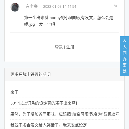
言字旁
1#
2022-01-07 14:44:54
第一个出来喊money的小圆却没有发文，怎么会是
呢.jpg，发一个吧
🐧
登录
|
注册
人
间
办
事
处
更多狂战士铁圆的唠叨
来了
50个以上词条的设定真的凑不出来啊！
果然，为了增加苏军那味，应该把“航空母舰”改名为“载机巡洋舰”
我就不凑合发文给人笑话了。我来发点设定