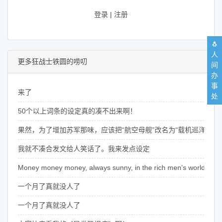
登录
|
注册
🐧
人
更多狂战士铁圆的唠叨
间
办
事
来了
处
50个以上词条的设定真的凑不出来啊！
果然，为了增加苏军那味，应该把“航空母舰”改名为“载机巡洋舰”
我就不凑合发文给人笑话了。我来发点设定
Money money money, always sunny, in the rich men's world~
一个月了真就没人了
一个月了真就没人了