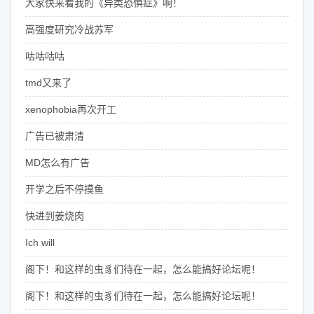
大家快来看我的《异类恐惧症》啊！
高强度研究冷战苏军
咕咕咕咕
tmd又来了
xenophobia再次开工
广告已被肃清
MD怎么有广告
开学之后不停摸鱼
快进到姜烧肉
Ich will
阁下！和这样的虫豸们待在一起，怎么能搞好论坛呢！
阁下！和这样的虫豸们待在一起，怎么能搞好论坛呢！