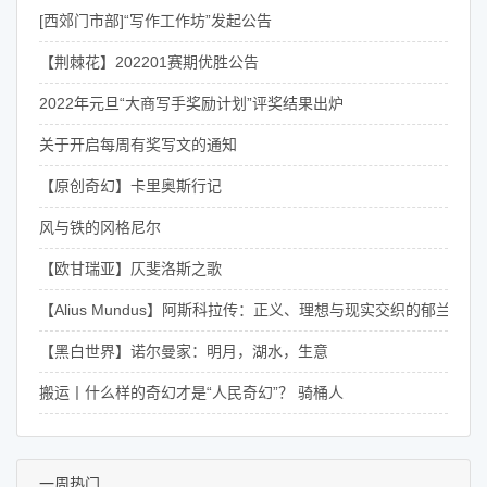
[西郊门市部]“写作工作坊”发起公告
【荆棘花】202201赛期优胜公告
2022年元旦“大商写手奖励计划”评奖结果出炉
关于开启每周有奖写文的通知
【原创奇幻】卡里奥斯行记
风与铁的冈格尼尔
【欧甘瑞亚】仄斐洛斯之歌
【Alius Mundus】阿斯科拉传：正义、理想与现实交织的郁兰骑士
【黑白世界】诺尔曼家：明月，湖水，生意
搬运丨什么样的奇幻才是“人民奇幻”？ 骑桶人
一周热门