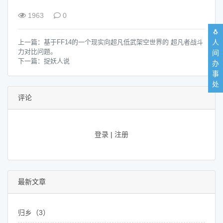
1963
0
🐧
人
上一篇：
基于FF14的一个现实向超凡低武架空世界的 超凡者战斗
力对比问题。
间
下一篇：
捉妖人说
办
事
处
评论
登录
|
注册
最新文章
归乡（3）