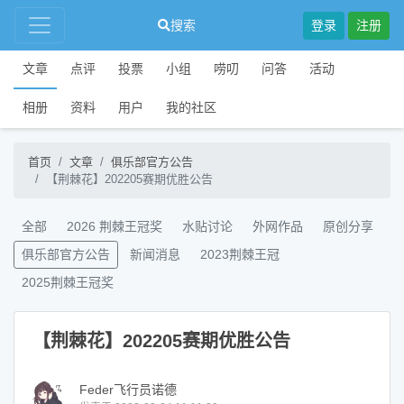
搜索
登录
注册
文章
点评
投票
小组
唠叨
问答
活动
相册
资料
用户
我的社区
首页
文章
俱乐部官方公告
【荆棘花】202205赛期优胜公告
全部
2026 荆棘王冠奖
水贴讨论
外网作品
原创分享
俱乐部官方公告
新闻消息
2023荆棘王冠
2025荆棘王冠奖
【荆棘花】202205赛期优胜公告
Feder飞行员诺德