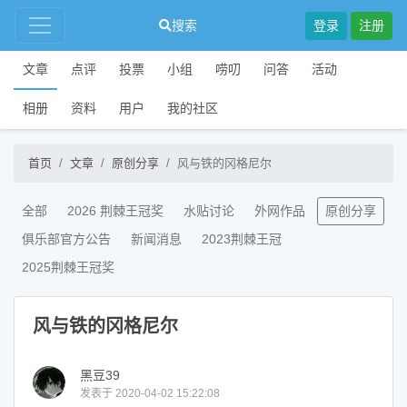
搜索
登录
注册
文章
点评
投票
小组
唠叨
问答
活动
相册
资料
用户
我的社区
首页
文章
原创分享
风与铁的冈格尼尔
全部
2026 荆棘王冠奖
水贴讨论
外网作品
原创分享
俱乐部官方公告
新闻消息
2023荆棘王冠
2025荆棘王冠奖
风与铁的冈格尼尔
黑豆39
发表于 2020-04-02 15:22:08