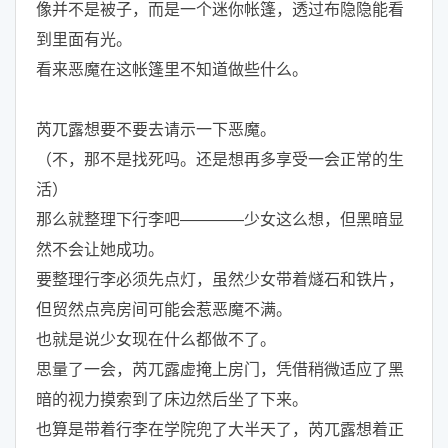
像并不是被子，而是一个迷你帐篷，透过布隐隐能看
到里面有光。
看来恶魔在这帐篷里不知道做些什么。
芮兀露想要不要去请示一下恶魔。
（不，那不是找死吗。还是想再多享受一会正常的生
活）
那么就整理下行李吧————少女这么想，但黑暗显
然不会让她成功。
要整理行李必须先点灯，虽然少女带着燧石和铁片，
但贸然点亮房间可能会惹恶魔不满。
也就是说少女现在什么都做不了。
思量了一会，芮兀露虚掩上房门，凭借稍微适应了黑
暗的视力摸索到了床边然后坐了下来。
也算是带着行李在学院兜了大半天了，芮兀露想着正