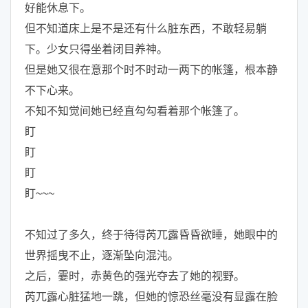
好能休息下。
但不知道床上是不是还有什么脏东西，不敢轻易躺
下。少女只得坐着闭目养神。
但是她又很在意那个时不时动一两下的帐篷，根本静
不下心来。
不知不知觉间她已经直勾勾看着那个帐篷了。
盯
盯
盯
盯~~~
不知过了多久，终于待得芮兀露昏昏欲睡，她眼中的
世界摇曳不止，逐渐坠向混沌。
之后，霎时，赤黄色的强光夺去了她的视野。
芮兀露心脏猛地一跳，但她的惊恐丝毫没有显露在脸