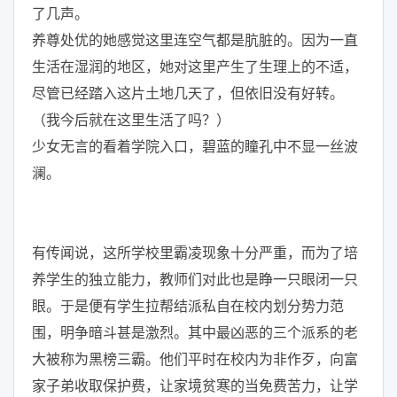
了几声。
养尊处优的她感觉这里连空气都是肮脏的。因为一直
生活在湿润的地区，她对这里产生了生理上的不适，
尽管已经踏入这片土地几天了，但依旧没有好转。
（我今后就在这里生活了吗？）
少女无言的看着学院入口，碧蓝的瞳孔中不显一丝波
澜。
有传闻说，这所学校里霸凌现象十分严重，而为了培
养学生的独立能力，教师们对此也是睁一只眼闭一只
眼。于是便有学生拉帮结派私自在校内划分势力范
围，明争暗斗甚是激烈。其中最凶恶的三个派系的老
大被称为黑榜三霸。他们平时在校内为非作歹，向富
家子弟收取保护费，让家境贫寒的当免费苦力，让学