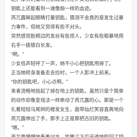
钥匙上还能看到一滩像痂一样的血迹。
芮兀露眯起眼睛打量钥匙，猜测不会真的是发生过暴
力事件，但她又觉得有些不对头。
突然感觉脸颊边的发丝有些烦人，少女有些粗暴地用
右手一拨银白长发。
“啊。”
少女低声轻呼了一声，她不小心把钥匙甩掉了。
正当她转身准备走去捡时，一个人影冲上前来。
“你的钥匙吧，小心点啊。”
来者流畅地拾起了掉在地上的钥匙，虽然只是个简单
的动作却像变戏法一样牵动了芮兀露的心。那是一个
扎着短短马尾辫的橙发女生，面带灿烂笑容直爽地向
芮兀露伸出了手，那手上正是那把古旧的钥匙。
“嗯。”
芮兀露愣愣地看着对方，犹豫了下后迅速地取回了钥