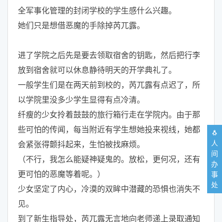
全军事化管理的封闭学校的学生感什么兴趣。
她们只是想借恶魔的手除掉芮兀露。
进了学院之后先是要去领取宿舍的钥匙，然后把行李
放到宿舍就可以休息静待明天的开学典礼了。
一般学生们是在两天前到校的，芮兀露有点迟了，所
以学院里没多少学生显得有点冷清。
纤瘦的少女拎着鼓鼓的旅行箱行走在学院内。由于那
些可怕的传闻，每当附近有学生想她投来视线，她都
🐧
人
会紧张得颤抖起来，生怕被找麻烦。
间
（不行，我怎么能疑神疑鬼的。放松，更何况，还有
办
更可怕的恶魔等着呢。）
事
处
少女坚定了内心，冷漠的双眸中潜藏的恐惧也消失不
见。
到了新生指导处，芮兀露无言地向老师递上录取通知