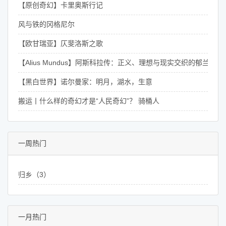
【原创奇幻】卡里奥斯行记
风与铁的冈格尼尔
【欧甘瑞亚】仄斐洛斯之歌
【Alius Mundus】阿斯科拉传：正义、理想与现实交织的郁兰骑士
【黑白世界】诺尔曼家：明月，湖水，生意
搬运丨什么样的奇幻才是“人民奇幻”？ 骑桶人
一周热门
归乡（3）
一月热门