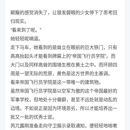
颠簸的感觉消失了，让银发碧眼的少女停下了思考回
归现实。
“看来到了呢。”
她轻轻呢喃道。
走下马车，她看到的是耸立在眼前的巨大铁门，只有
高高抬起头才能看到牌匾上的“帝国飞行员学院”。而
大门以及同样高耸的围墙生根在黄土之中。而环顾四
周是一望无际的荒原，黄色是这方世界的主基调。
看来帝国飞行员学院是这一带唯一的建筑物。
虽然帝国飞行员学院是以空军为傲的这个帝国最好的
军事学校，但地处十分偏僻，甚至不远处就是动乱的
边境。不如说正是因为环境恶劣，所以才能培养出一
批又一批的优秀士官。
芮兀露刚准备走向守卫展示录取通知，便轻轻地咳嗽