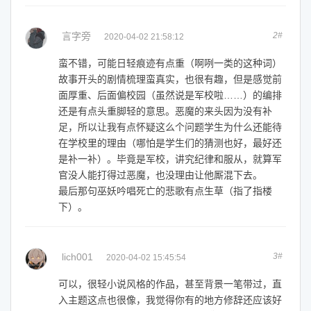
言字旁
2#
2020-04-02 21:58:12
蛮不错，可能日轻痕迹有点重（啊咧一类的这种词）
故事开头的剧情梳理蛮真实，也很有趣，但是感觉前
面厚重、后面偏校园（虽然说是军校啦……）的编排
还是有点头重脚轻的意思。恶魔的来头因为没有补
足，所以让我有点怀疑这么个问题学生为什么还能待
在学校里的理由（哪怕是学生们的猜测也好，最好还
是补一补）。毕竟是军校，讲究纪律和服从，就算军
官没人能打得过恶魔，也没理由让他厮混下去。
最后那句巫妖吟唱死亡的悲歌有点生草（指了指楼
下）。
lich001
3#
2020-04-02 15:45:54
可以，很轻小说风格的作品，甚至背景一笔带过，直
入主题这点也很像，我觉得你有的地方修辞还应该好