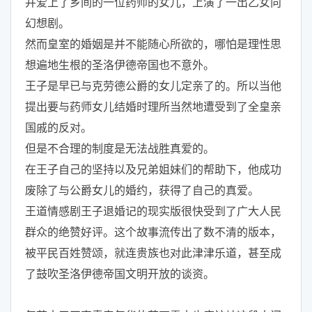
并爱上了乡间的一位药师的女儿，上演了一出乙女向
幻想剧。
然而皇室的婚姻是并不能随心所欲的，哪怕是理性思
想遍地生根的圣洛伊德帝国也不意外。
王子是早已与克劳德公爵的女儿定亲了的。所以当他
提出要与药师女儿结婚时理所当然地遭受到了全皇亲
国戚的反对。
但是不合理的制度是无法战胜真爱的。
在王子自己的坚持以及兄弟姐妹们的帮助下，他成功
废除了与公爵女儿的婚约，获得了自己的真爱。
王道情感剧王子退婚记的现实版很快受到了广大人民
群众的绝赞好评。这个故事流传出了数不清的版本，
被平民百姓赞颂，就连贵族也对此津津乐道，甚至成
了鼓吹圣洛伊德帝国文明开放的谈资。