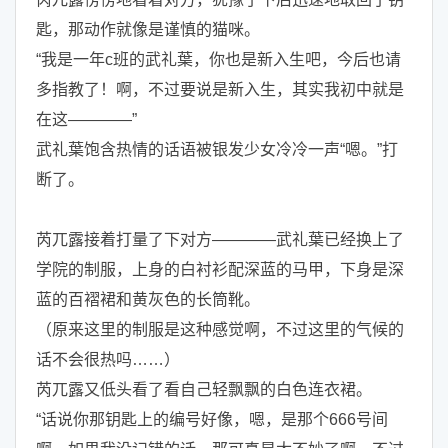
匙，那动作就像是谨慎的猫咪。
“我是一年c班的武礼葉，你也是新入生吧，今后也请
多指教了！啊，不过要说是新入生，其实我初中就是
在这————”
武礼葉饱含热情的话语被银发少女冷冷一声“嗯。”打
断了。
芮兀露接着打量了下对方————武礼葉已经换上了
学院的制服，上身的白衬衫配深蓝的马甲，下身是深
蓝的百褶裙和黄灰色的长筒靴。
（原来这里的制服是这种感觉啊，不过这里的气候的
话不会很热吗……）
芮兀露又低头看了看自己轻飘飘的白色连衣裙。
“话说你那钥匙上的编号好像，嗯，是那个666号间