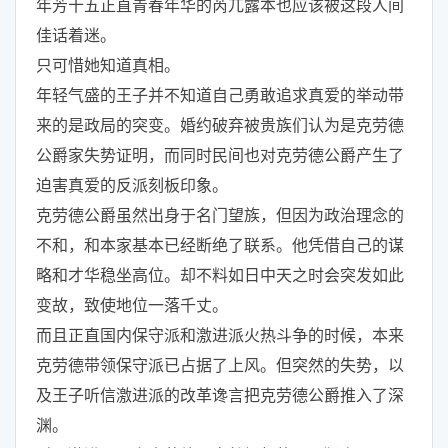
年芳十五正直青春年华的芮兀露本也应该被这段人间
佳话着迷。
只可惜她知道真相。
年轻气盛的王子并不知道自己勇敢追求真爱的举动带
来的是政局的突变。婚约破弃被贵族们认为是克劳德
公爵家失势证明，而同时民间也对克劳德公爵产生了
迫害真爱的反派刻板印象。
克劳德公爵虽然出身于名门望族，但因为政治理念的
不和，和本家基本已经断绝了联系。他凭借自己的谋
略和才华稳坐高位。却不料如日中天之时会突发如此
变故，致使地位一落千丈。
而且正直国内保守派和激进派火热斗争的时候，本来
克劳德带领保守派已占据了上风。但突然的失势，以
及王子听信激进派的改革谗言把克劳德公爵推入了深
渊。