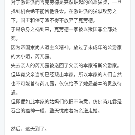
对于激进派而言克劳德是突然崛起的凶恶猛虎，一旦
找到机会绝不能留他性命。在激进派的猛烈攻势之
下，国王和保守派不得不放弃了克劳德。
于是杀身之祸到来，克劳德一家被以叛国罪全部处
死。
因为帝国崇尚人道主义精神，放过了未成年的公爵家
的大小姐，芮兀露。
失去亲人的芮兀露被送回了父亲的本家福斯公爵家。
但毕竟父亲当初已经叛出本家，所以本家的人们自然
也不可能善待芮兀露，仅仅给予了她最基本的贵族待
遇。
但即便如此本家的姑妈们依旧不满意，仿佛芮兀露是
吞金的瘟神一般，整天忧虑着怎么送走她。
然后，这天到了。