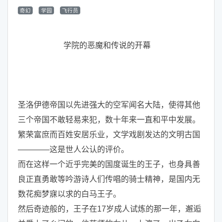
奇幻
学园
飞行员
学院的恶魔和传说的开幕
圣洛伊德帝国以先进强大的空军闻名大陆，使得其他
三个帝国不敢轻易来犯，数十年来一直和平中发展。
繁荣富庶而百姓安居乐业，文学戏剧发达的文明古国
————这是世人公认的评价。
而在这样一个近乎完美的国度诞生的王子，也身具善
良正直勇敢等吟游诗人们传唱的骑士精神，是国内无
数花痴梦寐以求的白马王子。
然后奇迹般的，王子在17岁成人试炼的那一年，邂逅