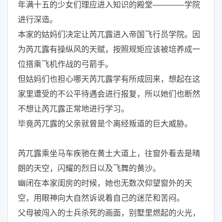
年满十五的少女们理应进入知识的殿堂————学院
进行深造。
本家的姑妈们决定让芮兀露进入帝国飞行员学院。因
为芮兀露有操纵风的天赋，按照规矩应该被培养成一
位搭乘飞机作战的弓箭手。
但姑妈们也担心哪天芮兀露学有所成回来，想起在这
家里遭受的不公平待遇会进行报复，所以她们也断然
不想让芮兀露正常地进行学习。
毕竟芮兀露的父亲就曾是个离经叛道的巨大威胁。
芮兀露乘坐马车疾驰在黄土大道上，往窗外看去是晴
朗的天空，闪耀的烈日以及飞舞的黄沙。
幽闭在本家闺房的时候，她也无数次仰望窗外的天
空，用眼神向大自然诉说着自己的迷茫和苦闷。
父母被闯入的士兵杀死的画面，别墅里燃起的火光，