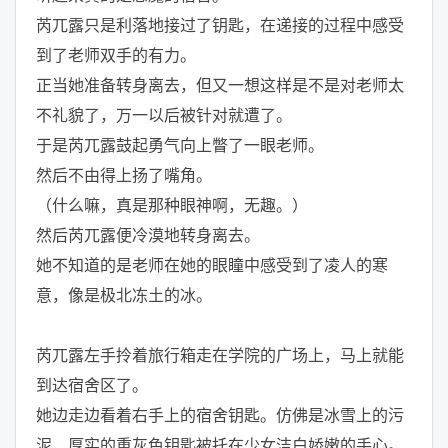
芮兀露只是利落地接过了钥匙，在递接的过程中感受
到了老师双手的有力。
正当她准备转身离去，但又一想这样是不是对老师太
不礼貌了，万一以后被针对就遭了。
于是芮兀露鼓起勇气向上瞥了一眼老师。
然后不由得上扬了嘴角。
（什么嘛，真是那种眼神啊，无趣。）
然后芮兀露便冷漠地转身离去。
她不知道的是老师在她的眼瞳中感受到了凌人的寒
意，像是极北冻土的冰。
芮兀露左手拎着旅行箱走在学院的广场上，马上就能
到达宿舍区了。
她边走边看着右手上的宿舍钥匙。仿佛是冰雪上的污
泥，厚实的重灰色钥匙被托在少女洁白娇嫩的手心。