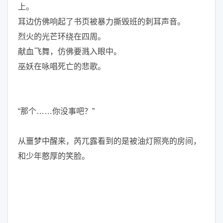
上。
耳边仿佛响起了书页被暴力撕毁班的刺耳声音。
烈火的光芒环绕在四周。
献血飞舞，仿佛要溅入眼中。
巫妖在咏唱死亡的悲歌。
“那个……你没事吧？”
从噩梦中醒来，芮兀露看到的是被油灯照亮的房间，
和少年憨厚的笑脸。