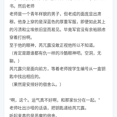
书。然后老师
老师是一个青年样貌的男子，但老成的面庞显出肃
穆。他身上穿的是深蓝色的厚重军服，即便如此其上
的污渍和尘埃依旧显而易见。毕竟军官没有余裕顾虑
穿着打扮啊。
至于他的眼神，芮兀露没敢正视他所以不知道。
（肯定是跟谁都有仇一样的冷酷眼神吧。空洞，无
聊。）
芮兀露只是面向前方，等着老师按学生编号从一盒钥
匙中找出相应的。
（果然是安排好的宿舍么。）
“啊，这个。运气真不好啊，和那家伙分在一起。”
老师吐出沙哑的话语，把钥匙递给芮兀露。
听起来真的是恶魔的宿舍。