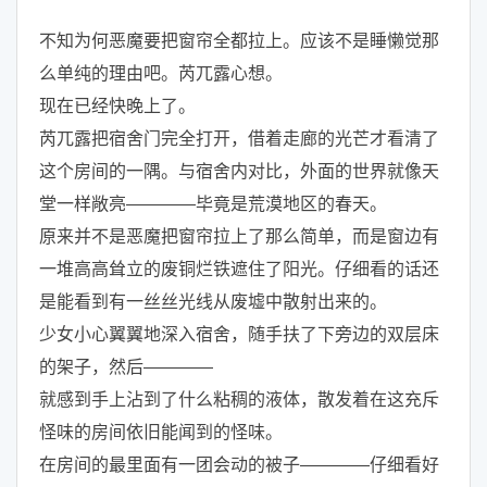
不知为何恶魔要把窗帘全都拉上。应该不是睡懒觉那
么单纯的理由吧。芮兀露心想。
现在已经快晚上了。
芮兀露把宿舍门完全打开，借着走廊的光芒才看清了
这个房间的一隅。与宿舍内对比，外面的世界就像天
堂一样敞亮————毕竟是荒漠地区的春天。
原来并不是恶魔把窗帘拉上了那么简单，而是窗边有
一堆高高耸立的废铜烂铁遮住了阳光。仔细看的话还
是能看到有一丝丝光线从废墟中散射出来的。
少女小心翼翼地深入宿舍，随手扶了下旁边的双层床
的架子，然后————
就感到手上沾到了什么粘稠的液体，散发着在这充斥
怪味的房间依旧能闻到的怪味。
在房间的最里面有一团会动的被子————仔细看好