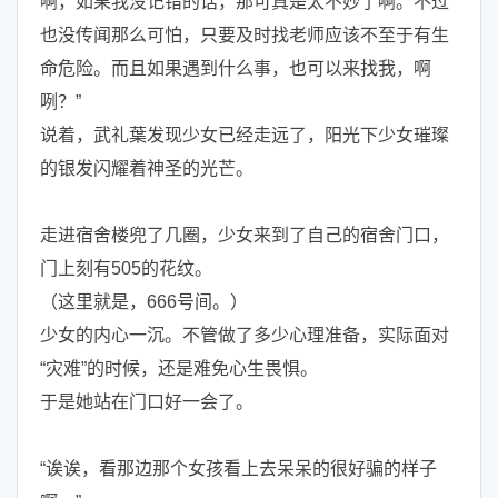
啊，如果我没记错的话，那可真是太不妙了啊。不过
也没传闻那么可怕，只要及时找老师应该不至于有生
命危险。而且如果遇到什么事，也可以来找我，啊
咧？”
说着，武礼葉发现少女已经走远了，阳光下少女璀璨
的银发闪耀着神圣的光芒。
走进宿舍楼兜了几圈，少女来到了自己的宿舍门口，
门上刻有505的花纹。
（这里就是，666号间。）
少女的内心一沉。不管做了多少心理准备，实际面对
“灾难”的时候，还是难免心生畏惧。
于是她站在门口好一会了。
“诶诶，看那边那个女孩看上去呆呆的很好骗的样子