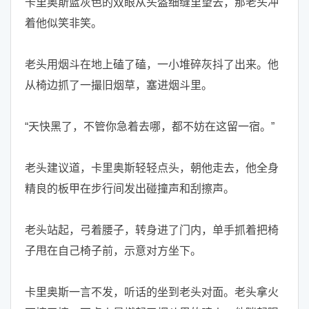
卡里奥斯蓝灰色的双眼从头盔细缝里望去，那老头冲
着他似笑非笑。
老头用烟斗在地上磕了磕，一小堆碎灰抖了出来。他
从椅边抓了一撮旧烟草，塞进烟斗里。
“天快黑了，不管你急着去哪，都不妨在这留一宿。”
老头建议道，卡里奥斯轻轻点头，朝他走去，他全身
精良的板甲在步行间发出碰撞声和刮擦声。
老头站起，弓着腰子，转身进了门内，单手抓着把椅
子甩在自己椅子前，示意对方坐下。
卡里奥斯一言不发，听话的坐到老头对面。老头拿火