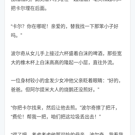
把卡尔埋在后面。
“卡尔？你在哪呢！亲爱的，替我找一下那笨小子好
吗。”
波尔奇从女儿手上接过六杯盛着白沫的啤酒，那些宽
大的橡木杯上白沫高高的隆起一小层，直往外流。
一位身材较小的金发少女冲他父亲眨着眼睛：“好的，
爸爸。但阿尔提米大人的烧鹅还没煎好。”
“你把卡尔找来，然后让他去煎。”波尔奇擦了把汗，
“费伦！帮我一把，咱们把这垃圾丢出去！”
“得了吧，考虑考虑他那可怜的母亲。波尔奇，我看我