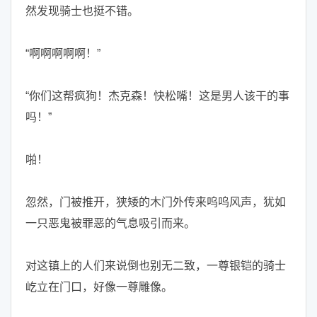
然发现骑士也挺不错。
“啊啊啊啊啊！”
“你们这帮疯狗！杰克森！快松嘴！这是男人该干的事
吗！”
啪！
忽然，门被推开，狭矮的木门外传来呜呜风声，犹如
一只恶鬼被罪恶的气息吸引而来。
对这镇上的人们来说倒也别无二致，一尊银铠的骑士
屹立在门口，好像一尊雕像。