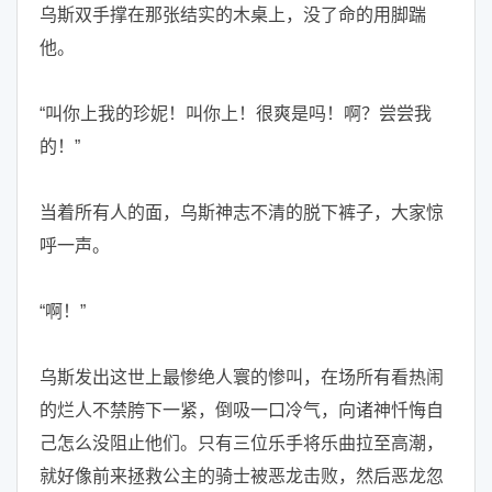
乌斯双手撑在那张结实的木桌上，没了命的用脚踹
他。
“叫你上我的珍妮！叫你上！很爽是吗！啊？尝尝我
的！”
当着所有人的面，乌斯神志不清的脱下裤子，大家惊
呼一声。
“啊！”
乌斯发出这世上最惨绝人寰的惨叫，在场所有看热闹
的烂人不禁胯下一紧，倒吸一口冷气，向诸神忏悔自
己怎么没阻止他们。只有三位乐手将乐曲拉至高潮，
就好像前来拯救公主的骑士被恶龙击败，然后恶龙忽