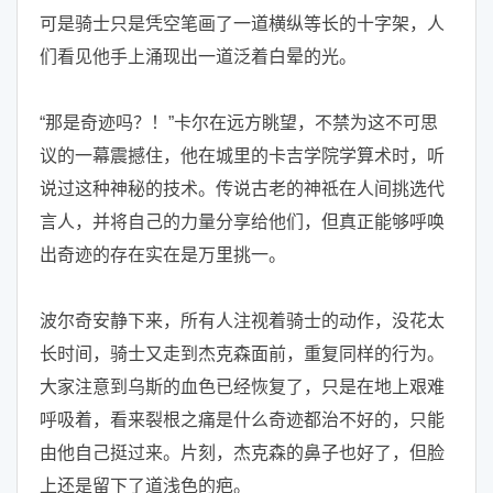
可是骑士只是凭空笔画了一道横纵等长的十字架，人
们看见他手上涌现出一道泛着白晕的光。
“那是奇迹吗？！”卡尔在远方眺望，不禁为这不可思
议的一幕震撼住，他在城里的卡吉学院学算术时，听
说过这种神秘的技术。传说古老的神祗在人间挑选代
言人，并将自己的力量分享给他们，但真正能够呼唤
出奇迹的存在实在是万里挑一。
波尔奇安静下来，所有人注视着骑士的动作，没花太
长时间，骑士又走到杰克森面前，重复同样的行为。
大家注意到乌斯的血色已经恢复了，只是在地上艰难
呼吸着，看来裂根之痛是什么奇迹都治不好的，只能
由他自己挺过来。片刻，杰克森的鼻子也好了，但脸
上还是留下了道浅色的疤。