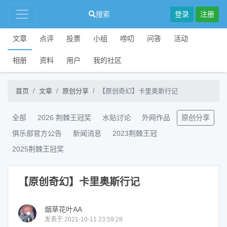
搜索
登录
注册
文章
点评
投票
小组
唠叨
问答
活动
相册
资料
用户
我的社区
首页
文章
原创分享
【原创奇幻】卡里奥斯行记
全部
2026 荆棘王冠奖
水贴讨论
外网作品
原创分享
俱乐部官方公告
新闻消息
2023荆棘王冠
2025荆棘王冠奖
【原创奇幻】卡里奥斯行记
烟草花叶AA
发表于 2021-10-11 23:59:28