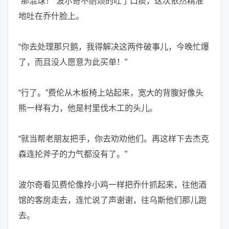
“那混球！”波尔奇不耐烦的吐了口痰，这次依然精准
地吐在乔什脸上。
“你去处理那只鹅，我得解决这两件破事儿，今晚忙爆
了，而且没人愿意为此买单！”
“行了。”费伦从木板椅上站起来，宽大的背腹好像头
熊一样有力，他是村里伐木工的头儿。
“就当帮老朋友把手，你去劝劝他们。再这样下去杰克
森连抡斧子的力气都没有了。”
波尔奇看见费伦像拎小鸡一样把乔什抓起来，往他酒
馆的客房走去，连忙说了声谢谢，往乌斯他们那儿跑
去。