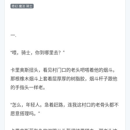
奇幻 魔法 骑士
一.
“喂，骑士，你到哪里去？”
卡里奥斯扭头，看见村门口的老头吧嗒着他的烟斗。
那根橡木烟斗上套着层厚厚的树脂胶，烟斗杆子跟他
的手指头一样老。
“怎么，年轻人。急着赶路，连我这村口的老骨头都不
愿意搭理吗。”