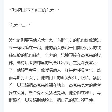
“但你阻止不了真正的艺术！”
“艺术个...！”
波尔奇刚要骂他艺术个鬼，乌斯全身的肌肉好像活过
来一样纠缠在一起，他的额头暴起一团肉眼可见的铁
线虫般的肌肉线条，全力的一记膝顶撞在杰克森的腹
部，逼得后者把肺里的气全吐出来。杰克森要窒息
了，他眼冒金星，像哮喘病人一样拼命呼吸空气。然
而乌斯打上头了，他脑门上的血流染红了眼睛，紧接
着一脚正踢把杰克森推翻在地上。杰克森宽大的后背
撞在桌角，整个橡木桌猛烈晃动，他滑倒在地上，乌
斯跟着一脚又踹到他脸上，把自己的腿当鞭子使。