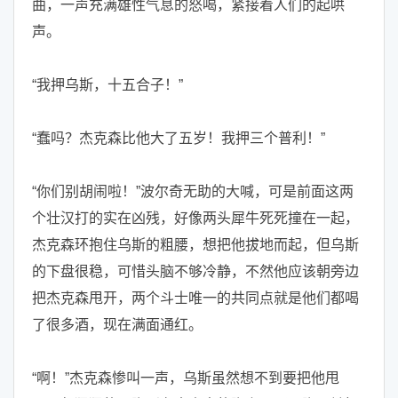
曲，一声充满雄性气息的怒喝，紧接着人们的起哄
声。
“我押乌斯，十五合子！”
“蠢吗？杰克森比他大了五岁！我押三个普利！”
“你们别胡闹啦！”波尔奇无助的大喊，可是前面这两
个壮汉打的实在凶残，好像两头犀牛死死撞在一起，
杰克森环抱住乌斯的粗腰，想把他拔地而起，但乌斯
的下盘很稳，可惜头脑不够冷静，不然他应该朝旁边
把杰克森甩开，两个斗士唯一的共同点就是他们都喝
了很多酒，现在满面通红。
“啊！”杰克森惨叫一声，乌斯虽然想不到要把他甩