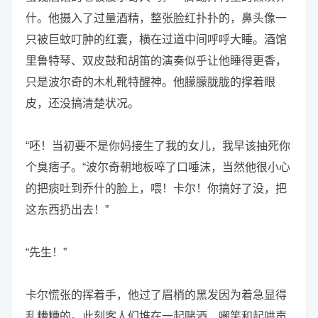
什。他摄入了过量酒精，整张脸红扑扑的，鼻头像一
只被巨蚊叮肿的红囊，横在过道中间呼呼大睡。酒馆
里鲁特琴、双皮鼓和胡笛的演奏似乎让他睡得更香，
只是波尔奇的木札靴特醒神。他朦朦胧胧的撑着眼
皮，还没搞清楚状况。
“呸！当初要不是你妈接生了我的女儿，我早该抽死你
个臭痞子。“波尔奇朝地板啐了口唾沫，当然他很小心
的把痰吐到乔什的脸上，喂！卡尔！你搞好了没，把
这东西扔出去！”
“先生！”
卡尔慌张的挥着手，他过了眉梢的黑发因为着急显得
乱糟糟的。此刻客人们堆在一起赌酒，嘲笑和起哄声