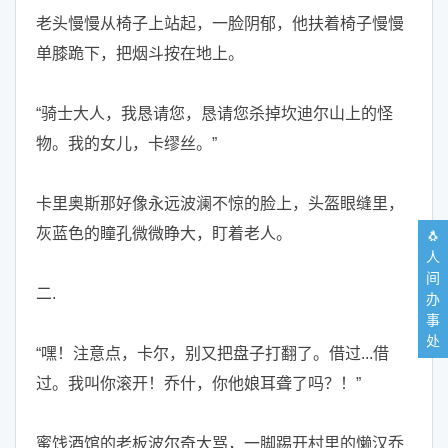
老头慢慢从椅子上站起，一脸阴郁，他扶着椅子慢慢
单膝跪下，把烟斗按在地上。
“骑士大人，我恳请您，恳请您杀掉坎迪尔山上的怪
物。我的女儿，卡缪丝。”
卡里奥斯那好像永远波澜不惊的脸上，头盔眼缝里，
灰蓝色的瞳孔微微睁大，盯着老人。
🐧
人
间
二.
办
事
处
“嘿！注意点，卡尔，别又把盘子打翻了。借过...借
过。我叫你滚开！乔什，你他娘耳聋了吗？！”
蜜饯酒馆的老板波尔奇大骂，一脚踢开村里的懒汉乔