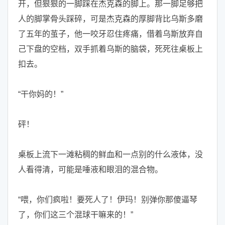
开，但狠狠的一脚踩在杰克森的脚上。那一脚足够把
人的脚掌骨头踩碎，可是杰克森的厚脚背比乌斯多磨
了五年的茧子，他一咬牙忍住疼痛，借着乌斯放弃自
己下盘的空档，双手抓着乌斯的脑袋，死死往桌板上
扣去。
“干你妈的！”
砰！
桌板上流下一滩粘稠的鲜血和一点别的什么液体，没
人看得清，可能是唾液和眼泪的混合物。
“喂，你们疯啦！要死人了！伊玛！别弹你那傻逼琴
了，你们这三个混球干嘛来的！”