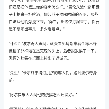
们还是把他丢进你的客房怎么样。”费伦从波尔奇那盘
子上抢来一杯啤酒，仰起脖子咕嘟咕嘟的吞咽，那些
白沫从他嘴旁流下来，“你看，那边快打起来了。你要
是不想闹出事儿，多少看着点。”
“什么？”波尔奇大声问，转头看见乌斯拿着个橡木杯
像锤子那样砸在杰克森的头上，后者狠狠挨了一下，
秃顶的脑袋在桌面上撞出了道淤青。
“先生！”卡尔终于挤过拥挤的客人们，跑到波尔奇身
前。
“阿尔提米大人问他的烧鹅怎么还没好。”