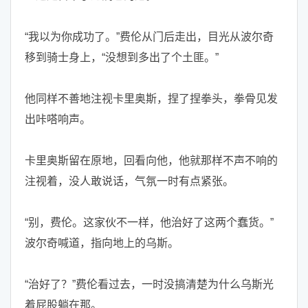
“我以为你成功了。”费伦从门后走出，目光从波尔奇
移到骑士身上，“没想到多出了个土匪。”
他同样不善地注视卡里奥斯，捏了捏拳头，拳骨见发
出咔嗒响声。
卡里奥斯留在原地，回看向他，他就那样不声不响的
注视着，没人敢说话，气氛一时有点紧张。
“别，费伦。这家伙不一样，他治好了这两个蠢货。”
波尔奇喊道，指向地上的乌斯。
“治好了？”费伦看过去，一时没搞清楚为什么乌斯光
着屁股躺在那。