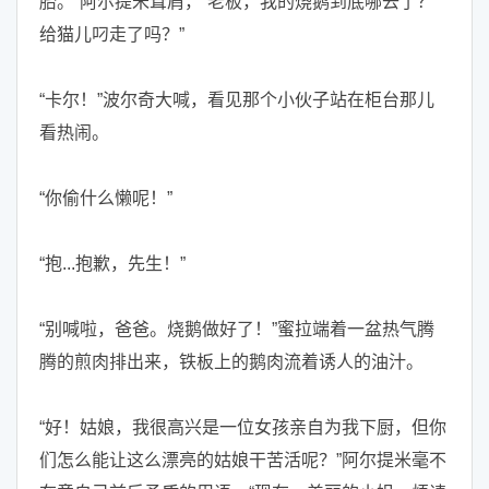
胎。”阿尔提米耸肩，“老板，我的烧鹅到底哪去了？
给猫儿叼走了吗？”
“卡尔！”波尔奇大喊，看见那个小伙子站在柜台那儿
看热闹。
“你偷什么懒呢！”
“抱...抱歉，先生！”
“别喊啦，爸爸。烧鹅做好了！”蜜拉端着一盆热气腾
腾的煎肉排出来，铁板上的鹅肉流着诱人的油汁。
“好！姑娘，我很高兴是一位女孩亲自为我下厨，但你
们怎么能让这么漂亮的姑娘干苦活呢？”阿尔提米毫不