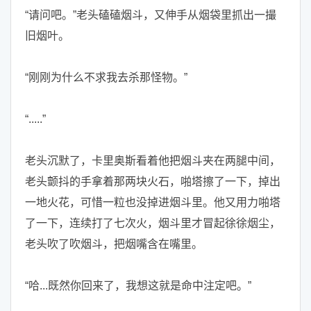
“请问吧。”老头磕磕烟斗，又伸手从烟袋里抓出一撮
旧烟叶。
“刚刚为什么不求我去杀那怪物。”
“.....”
老头沉默了，卡里奥斯看着他把烟斗夹在两腿中间，
老头颤抖的手拿着那两块火石，啪塔擦了一下，掉出
一地火花，可惜一粒也没掉进烟斗里。他又用力啪塔
了一下，连续打了七次火，烟斗里才冒起徐徐烟尘，
老头吹了吹烟斗，把烟嘴含在嘴里。
“哈...既然你回来了，我想这就是命中注定吧。”