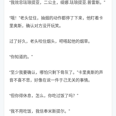
“我效忠珐琅提亚，二公主，缇娜.珐琅提亚.普雷斯。”
“哦！”老头怔住，抽烟的动作都停了下来，他盯着卡
里奥斯，确认对方没开玩笑。
过了好久，老头咬住烟头，吧嗒起他的烟草。
“你知道的。”
“至少我要确认，哪怕只剩下骨灰了。”卡里奥斯的声
音不喜不悲，好像在说一件于己无关的事情。
“但你得休息，怎么，你吃过饭了吗？”
“我不用吃饭，我信奉米斯提尔。”