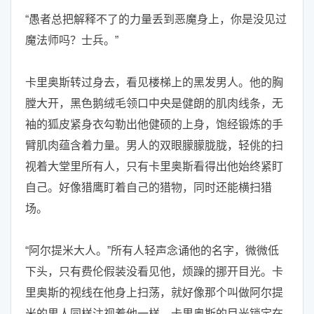
“愚者总把解释不了的力量丢到恶魔身上，你是没见过
魔法师吗？士兵。”
卡里奥斯转过身去，看见楼梯上的黑发男人。他的胸
膛大开，黑色鹅绒毛领口中央是健朗的肌肉线条，无
袖的狐皮紧身衣勾勒出他健硕的上身，饱经锻炼的手
臂肌肉蕴含着力量。男人的双眼朦朦胧胧，轻佻的扫
视着大堂里所有人，只有卡里奥斯看得出他始终紧盯
自己。好像猎鹰盯着自己的猎物，同时还能横扫猎
场。
“阿尔提米大人。”所有人轻声念诵他的名字，微微低
下头，只有费伦假装没看见他，烦躁的挪开目光。卡
里奥斯的视线在他身上扫荡，就好像那个叫做阿尔提
米的男人同样注视着他一样。卡里奥斯的目光锁定在