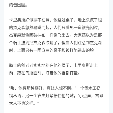
的包围圈。
卡里奥斯好似毫不在意，他绕过桌子，地上杀疯了眼
的杰克森忽然暴跳而起，人们只看见一道银光闪过，
杰克森就像团破抹布一样倒飞出去。大家还以为是那
个骑士拔剑把杰克森砍翻了，但当人们注意到杰克森
时，上面只有一团弯曲的鼻子和被打陷进去的脸。
骑士的剑老老实实地别在他的腰间，卡里奥斯走上
前，蹲在乌斯面前，盯着他的裆部打量。
“哦，他有那种癖好，真让人想不到。”一个伐木工窃
窃私语，另一个农夫赶紧捂住他的嘴，“小点声，雷恩
大人不也这样。”