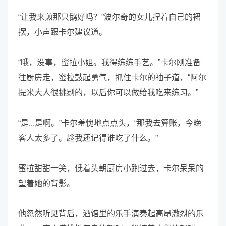
“让我来煎那只鹅好吗？”波尔奇的女儿捏着自己的裙
摆，小声跟卡尔建议道。
“哦，没事，蜜拉小姐。我得练练手艺。”卡尔刚准备
往厨房走，蜜拉鼓起勇气，抓住卡尔的袖子道，“阿尔
提米大人很挑剔的，以后你可以做给我吃来练习。”
“是...是啊。”卡尔羞愧地点点头，“那我去算账，今晚
客人太多了。趁我还记得谁吃了什么。”
蜜拉甜甜一笑，低着头朝厨房小跑过去，卡尔呆呆的
望着她的背影。
他忽然听见背后，酒馆里的乐手演奏起高昂激烈的乐