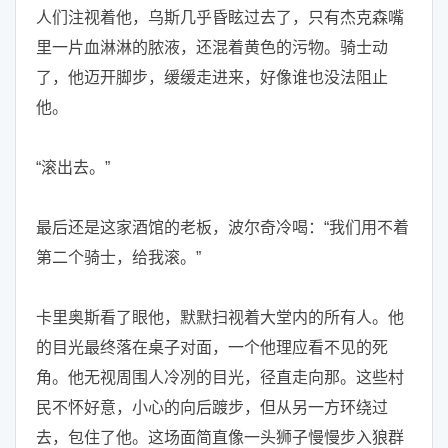
人们注视着他，乌斯几乎昏眩过去了，只有杰克森嘴
里一片血淋淋的脓液，还混着黄色的污物。骑士动
了，他迈开脚步，缓缓走进来，好像谁也没法阻止
他。
“滚出去。”
最后还是这家酒馆的老板，波尔奇冷喝：“我们用不着
第二个骑士，给我滚。”
卡里奥斯看了眼他，默默扫视着大堂内的所有人。他
的目光最终落在桌子对面，一个他理应看不见的死
角。他无视周围人冷冽的目光，径直走向那。这些村
民不怀好意，小心的向后踱步，但从另一方环绕过
去，包住了他。这场面简直像一头狮子慢慢步入狼群