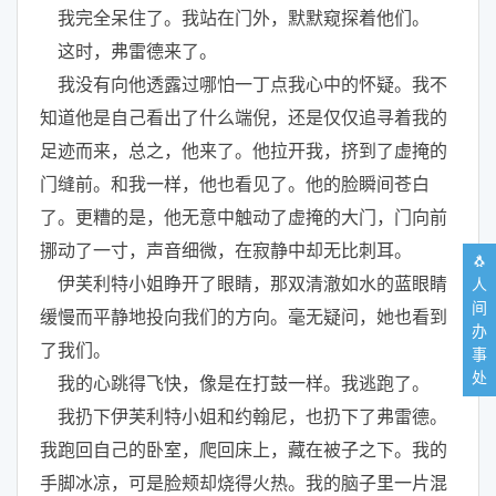
我完全呆住了。我站在门外，默默窥探着他们。
这时，弗雷德来了。
我没有向他透露过哪怕一丁点我心中的怀疑。我不
知道他是自己看出了什么端倪，还是仅仅追寻着我的
足迹而来，总之，他来了。他拉开我，挤到了虚掩的
门缝前。和我一样，他也看见了。他的脸瞬间苍白
了。更糟的是，他无意中触动了虚掩的大门，门向前
挪动了一寸，声音细微，在寂静中却无比刺耳。
🐧
伊芙利特小姐睁开了眼睛，那双清澈如水的蓝眼睛
人
间
缓慢而平静地投向我们的方向。毫无疑问，她也看到
办
了我们。
事
处
我的心跳得飞快，像是在打鼓一样。我逃跑了。
我扔下伊芙利特小姐和约翰尼，也扔下了弗雷德。
我跑回自己的卧室，爬回床上，藏在被子之下。我的
手脚冰凉，可是脸颊却烧得火热。我的脑子里一片混