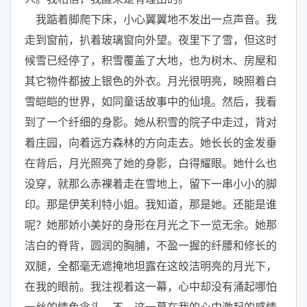
我踮着脚爬下床，小心翼翼地不发出一点声音。我
走到窗前，扒着玻璃窗向外望。夜里下了雪，但这时
候雪已经停了，积雪覆盖了大地，也为树木、房屋和
其它物件都披上银色的外衣。月光很明亮，映照着白
雪皑皑的世界，如同童话故事中的仙境。然后，我看
到了一个纤细的身影。她从积雪的院子中走过，背对
着庄园，向着远方森林的方向走去。她长长的金发垂
在背后，月光照亮了她的身影，白得耀眼。她什么也
没穿，就那么赤裸着走在雪地上，留下一串小小的脚
印。那是伊芙利特小姐。我知道，那是她。还能是谁
呢？她那娇小美好的身形在月光之下一览无余。她那
洁白的脊背，圆润的胸脯，不盈一握的纤腰和修长的
双腿，全都毫无遮掩地坦露在这皎洁明亮的月光下，
在我的眼前。我注视着这一幕，心中却没有涌起哪怕