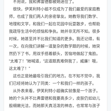
不用说，我和弗雷德都被她迷住了。
很快，伊芙利特小姐不仅成为了我们最爱的家庭教
师，也成了我们两人的亲密挚友。她教导我们数学、
地理和文学，和我们一起在花园中玩耍散步，也帮助
我疏导生活中的烦恼和争执。她并非无所不知。很多
时候，她甚至并不比我们知道的更多。我还记得，有
一次，在向我们讲解一道复杂的数学题的时候，她突
然扔下了书，用双手捂着额头，苦恼地做起了鬼脸。
“太难了！”她喊道，“这道题真难倒我了，威廉！哦，
这太难了！”
这也正是她最吸引我们的地方。在不知不觉中，我
们已经将她认为了同类：一个和我们一样的孩子。
从外表来看，伊芙利特小姐确实就像是一个孩子。
她的个头并不比弗雷德和我要高多少，皮肤仍如幼儿
般细嫩光洁，而她那天真活泼的神态，也常常与孩子