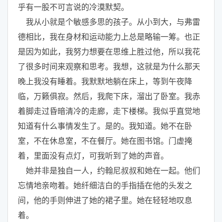
乎有一股不可言说的冷漠默契。
我从小就是个敏感多思的孩子。从小到大，与弗雷
德相比，我在身材和运动能力上总是略输一筹。也正
是因为如此，我努力想要在思维上胜过他，所以我花
了很多时间来观察和思考。我想，这就是为什么那天
晚上我没有睡着。我默默地躺在床上，等到午夜降
临，万籁俱寂。然后，我爬下床，溜出了卧室。我赤
着脚走过昏暗清冷的走廊，走下楼梯。我似乎直觉地
知道有什么事情发生了。是的。我知道。她不在卧
室，不在休息室，不在餐厅。她在图书馆。门虚掩
着，里面没有点灯，可我听到了她的声音。
她并非是独自一人，约翰尼叔叔和她在一起。他们
忘情地亲吻着。她纤细洁白的手指插在他的头发之
间，他的手则伸进了她的裙子里。她在轻轻地叹息
着。