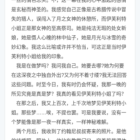
一丝的情色念头。不，这一幕在我的心中激起的感情
是玄秘而神圣的。我感觉自己正像是古希腊传说中冒
失的猎人，误闯入了月之女神的休憩所，而伊芙利特
小姐正是那女神的至高祭司。她是纯洁无瑕的处女新
娘，她是慑人心魄的林中仙子，她是月光与冰雪的奇
妙幻象。我这么比喻或许并不恰当，可这正是当时伊
芙利特小姐给我的印象。
我是在做梦吗？我问我自己。她要去哪?她为何要
在这深夜之中独自外出?又为何不着寸缕?我无法回答
这些问题。时至今日，我有时仍会怀疑，我那一晚的
所见究竟是真是梦？我真的看见伊芙利特小姐了吗？
在那之后，我又上百次，上千次地梦见伊芙利特小
姐。那些梦……唉，不提也罢。可是我要说，没有一
个梦能像是那一夜一样真实，一样神秘难解。
两个月后，我收到了约翰尼叔叔寄来的照片。是他