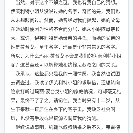
当然，对于这个不解之谜，我也有我自己的猜想。
伊芙利特小姐从没说过她的名字，奇怪的是，我们也
从未想起问过。然而，她曾经对我们提起，她的父母
在她幼时便因为性格不合而分居，她从小跟随母亲长
大。或许，伊芙利特是她母亲的姓氏，而她的父亲的
姓是蒙台戈。至于名字，玛丽是个非常常见的名字。
所以，为什么玛丽·蒙台戈不会是我们的伊芙利特小姐
呢？这甚至还可以解释她和约翰尼叔叔之间的关系。
我承认，这些都只是我的一厢情愿。我当然也试图
去调查过。我读了伊芙利特小姐的求职信，还辗转向
管家打听过玛丽·蒙台戈小姐的家庭情况，可却毫无结
果，最终不了了之。请记住，我当时只有十二岁，从
生下来就一直居住在乡下的宅子里。我缺乏社会阅
历，也没有手段或是资源去调查我的猜测。
继续说故事吧，约翰尼叔叔结婚之后不久，弗雷德