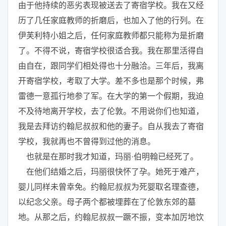
由于他持续的恶劣表现被送去了寄宿学校。我在又经
历了几任家庭教师的折磨后，也加入了他的行列。在
伊芙利特小姐之后，任何家庭教师都只能称为是折磨
了。不得不说，寄宿学校很适合我。我在那里活得自
由自在，跟同学们相处得也十分融洽。三年后，我离
开寄宿学校，考取了大学。差不多也是那个时候，弗
雷德一意孤行地参了军。在大学的第一个假期，我迫
不及待地离开学校，去了伦敦。不用说你们也知道，
我是去拜访约翰尼叔叔和他的妻子。自从我去了寄宿
学校，我就再也不曾得到过他的消息。
也就是在那时我才知道，玛丽·伯明翰已经死了。
在他们结婚之后，玛丽很快怀了孕。她死于难产，
婴儿同样未曾幸免。约翰尼叔叔为死婴取名理查德，
以纪念父亲。母子两个都被埋葬在了伦敦东郊的墓
地。从那之后，约翰尼叔叔一蹶不振，变本加厉地饮