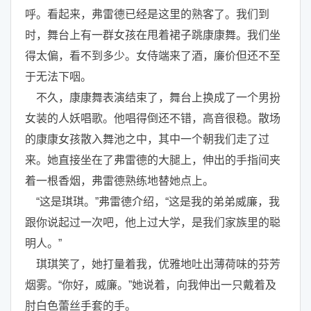
呼。看起来，弗雷德已经是这里的熟客了。我们到
时，舞台上有一群女孩在甩着裙子跳康康舞。我们坐
得太偏，看不到多少。女侍端来了酒，廉价但还不至
于无法下咽。
不久，康康舞表演结束了，舞台上换成了一个男扮
女装的人妖唱歌。他唱得倒还不错，高音很稳。散场
的康康女孩散入舞池之中，其中一个朝我们走了过
来。她直接坐在了弗雷德的大腿上，伸出的手指间夹
着一根香烟，弗雷德熟练地替她点上。
“这是琪琪。”弗雷德介绍，“这是我的弟弟威廉，我
跟你说起过一次吧，他上过大学，是我们家族里的聪
明人。”
琪琪笑了，她打量着我，优雅地吐出薄荷味的芬芳
烟雾。“你好，威廉。”她说着，向我伸出一只戴着及
肘白色蕾丝手套的手。