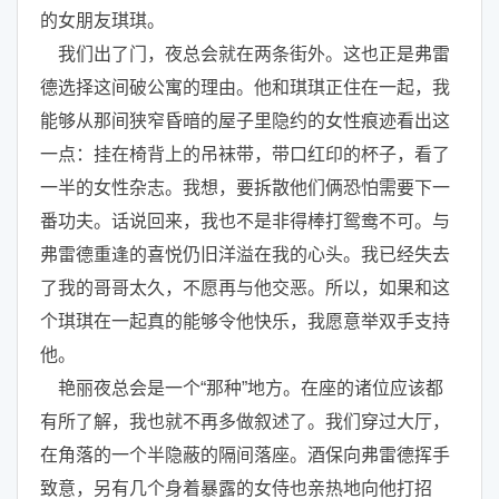
的女朋友琪琪。
我们出了门，夜总会就在两条街外。这也正是弗雷
德选择这间破公寓的理由。他和琪琪正住在一起，我
能够从那间狭窄昏暗的屋子里隐约的女性痕迹看出这
一点：挂在椅背上的吊袜带，带口红印的杯子，看了
一半的女性杂志。我想，要拆散他们俩恐怕需要下一
番功夫。话说回来，我也不是非得棒打鸳鸯不可。与
弗雷德重逢的喜悦仍旧洋溢在我的心头。我已经失去
了我的哥哥太久，不愿再与他交恶。所以，如果和这
个琪琪在一起真的能够令他快乐，我愿意举双手支持
他。
艳丽夜总会是一个“那种”地方。在座的诸位应该都
有所了解，我也就不再多做叙述了。我们穿过大厅，
在角落的一个半隐蔽的隔间落座。酒保向弗雷德挥手
致意，另有几个身着暴露的女侍也亲热地向他打招