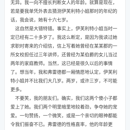
无异。我一向不擅长判断女人的年龄。就算是现在，
若是要我单凭外表去猜测伊芙利特小姐那时的年纪的
话，我会说，她有十六七岁。
这自然是大错特错。事实上，伊芙利特小姐当时一
定已经有二十多岁了。我这么断定，是因为我读过她
求职时寄来的介绍信，信上写着她曾经在某某郡的一
所女校担任过三年讲师，还曾经为某伯爵的女儿当过
两年的家庭教师。当然，这已经是很久以后的事情
了。想当年，我和弗雷德都一厢情愿地认定，伊芙利
特小姐并不比我们大几岁。两岁，或许三岁，不可能
更多。
不要笑，我的朋友们。确实，我们这两个傻小子都
爱上了她。我们两个明里暗里地较着劲，争夺她的宠
爱。一句赞扬，一个微笑，或是一个亲切的眼神都能
令我们振奋不已。弗雷德的性格直率，他的年龄更