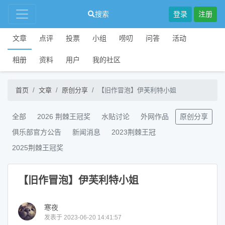
搜索
登录
注册
文章
点评
投票
小组
唠叨
问答
活动
相册
资料
用户
我的社区
首页
文章
原创分享
【旧作冒泡】伊芙利特小姐
全部
2026 荆棘王冠奖
水贴讨论
外网作品
原创分享
俱乐部官方公告
新闻消息
2023荆棘王冠
2025荆棘王冠奖
【旧作冒泡】伊芙利特小姐
寒夜
发表于 2023-06-20 14:41:57