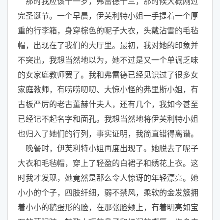
那时我应该十一岁，弗雷德十三，那时候大概刚过
完圣诞节。一个早晨，伊芙利特小姐一手提着一个厚
重的行李箱，身穿棕色的呢子大衣，头戴沾雪的毛毡
帽，出现在了我们的大厅里。最初，我对她的印象并
不突出，我想当然地以为，她不过是又一个单调乏味
的女家庭教师罢了。我和弗雷德已经见识过了很多女
家庭教师，有唠唠叨叨、大惊小怪的弗里斯小姐，有
古板严厉的老古董赫什夫人，还有几个，我如今甚至
已经记不起名字和面孔。我想当然地将伊芙利特小姐
也归入了她们的行列，事实证明，我简直错得离谱。
晚餐时，伊芙利特小姐再度出现了。她脱去了呢子
大衣和毛毡帽，穿上了轻盈的白裙子和绣花上衣。这
时我才发现，她竟然是那么令人惊讶的年轻漂亮。她
小小的个子，四肢纤细，弱不禁风，柔软的金发簇拥
着小小的鹅蛋形的脸，在那张脸颊上，有着明亮如宝