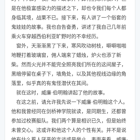
是在他极富感染力的描述之下，却也令我们每个人都
身临其境，战栗不已。接下来，有人讲了一个俗套的
鬼娃娃的故事。我也自告奋勇，讲述了我自己几年前
乘火车穿越西伯利亚旷野时的不幸经历。
窗外，天渐渐黑了下来，寒风吹动树枝，噼噼啪啪
地鞭打着玻璃窗，佣人端来了蜡烛，炉火也添了新
柴。然而火光并不能完全照亮我们所在的这间屋子，
黑暗停留在桌子下，墙角处，以及其他视线边缘的角
落里，似乎真的有鬼怪潜伏在其间。
就在这时，威廉·伯明翰讲起了他的故事。
在这之前，请允许我先说一下威廉·伯明翰这个人。
他和我曾经同在剑桥神学院就读，是同期生，还都曾
参加过校赛艇队。我们两个算是相识已久，但是始终
未曾交心。这或许和他这个人的个性有关。并不是说
他有什么惹人厌恶的言谈或是举止，表面来看，威廉·