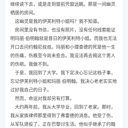
继续读下去，或是走到窗前凭窗远眺。那是一间幽灵
栖居的房间。
这幽灵是我的伊芙利特小姐吗？我不知道。
房间里没有书信，也没有照片，没有任何线索能证
明玛丽·伯明翰就是昔日的伊芙利特小姐。而我也无法
开口去问约翰尼叔叔。玛丽和小理查德的死是他一生
的伤痛，伤痕至今尚未愈合。我没法再去揭这个男人
的伤疤。我做不到。
于是，我回到了大学。我下定决心忘记这档子事，
忘记伊芙利特小姐和玛丽·伯明翰。我决心老老实实地
过好我自己的日子。
然而，命运对我却另有打算。
大约两年前，我从大学毕业，回到了老家。那时，
我从家族律师那里得到了弗雷德的消息。他受了伤，
从军队退役了，正在巴黎讨生活。他似乎继承了约翰