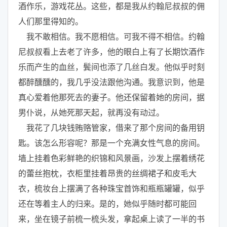
酒作乐，游戏花丛。这些，都是我从约翰尼叔叔的佣
人们那里得知的。
我不敢相信。我不愿相信。可我不得不相信。约翰
尼叔叔看上去老了许多，他的眼白上有了长期饮酒作
乐而产生的血丝，鬓间也添了几丝白发。他似乎时刻
都醉醺醺的，我几乎没法跟他沟通。我意识到，他是
真心爱着他那死去的妻子。他还保留着她的房间，据
男仆说，从她死那天起，就再没有动过。
我花了几块钱贿赂管家，借来了那个房间的备用钥
匙。该怎么形容呢？那是一个充满女性气息的房间。
墙上挂着色彩鲜艳的织锦和风景画，沙发上摆着绣花
的蕾丝抱枕，衣柜里挂着昂贵的丝绸裙子和皮毛大
衣，梳妆台上摆满了各种珠宝首饰和瓶瓶罐罐，似乎
还在等着主人的归来。是的，她似乎随时都可能回
来，坐在镜子前梳一梳头发，拿起桌上读了一半的书