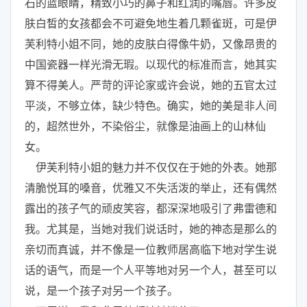
石的蓝眼睛，精致小巧的鼻子和红润的嘴唇。许多皮
肤白皙的女孩都会不可避免地生着几颗雀斑，可是伊
芙利特小姐不同，她的皮肤白得像牛奶，又像昂贵的
中国瓷器一样光滑无瑕。以现代的标准而言，她其实
算不得美人。严苛的评论家或许会说，她的五官太过
平淡，不够立体，缺少特色。确实，她的美是非人间
的，超然世外，不染俗尘，就像是油画上的山林仙
女。
伊芙利特小姐的魅力并不仅仅在于她的外表。她那
清脆悦耳的嗓音，优雅又不失活泼的举止，还有偶然
露出的孩子气的顽皮笑容，都深深地吸引了弗雷德和
我。尤其是，当她对我们说话时，她的神态是那么的
亲切而真诚，并不像是一位教师居高临下地对学生说
话的语气，而是一个人平等地对另一个人，甚至可以
说，是一个孩子对另一个孩子。