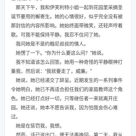
那天下午，我和伊芙利特小姐一起到花园里采摘圣
诞节要用的檞寄生。她的心情很好，似乎完全没有被
那封信的内容所影响。她始终面带微笑，还轻声哼着
歌。可我不能保持平静。我忍不住问了她。
我问她是不是约翰尼叔叔的情人。
她愣了一下。“你为什么要这么问？”她说。
我不知道该怎么回答。她用一种奇怪的平静眼神打
量我，然后说：“我就要走了，威廉。”
她说，她已经递交了辞呈。近期发生的一系列事件
令她明白，她已不再适合担任我们的家庭教师这个角
色。她已经打点好一切，只等继任者一来就离开庄
园。她还说，她本不愿告诉我，因为怕我会伤心难
过。
她是在惩罚我，我想。
然而，话已说出口，便无法再挽回。第二天，我从