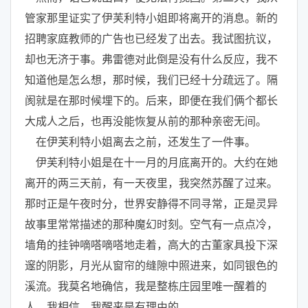
管家那里证实了伊芙利特小姐即将离开的消息。新的
招聘家庭教师的广告也已经发了出去。我试图抗议，
却也无济于事。弗雷德对此倒是没有什么反应，我不
知道他是怎么想，那时候，我们已经十分疏远了。隔
阂就是在那时候埋下的。后来，即便在我们俩个都长
大成人之后，也再没能恢复从前的那种亲密无间。
在伊芙利特小姐离去之前，还发生了一件事。
伊芙利特小姐是在十一月的月底离开的。大约在她
离开的两三天前，有一天夜里，我突然苏醒了过来。
那时正是午夜时分，世界安静得不同寻常，正是灵异
故事里常常描述的那种魔幻时刻。空气有一点点冷，
墙角的挂钟嘀嗒嘀嗒地走着，高大的古董家具投下深
邃的阴影，月光从窗帘的缝隙中照进来，如同银色的
溪流。我莫名地确信，我是整栋庄园里唯一醒着的
人。我相信，我醒来是有理由的。