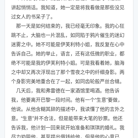
讲起悄悄话。我知道，她一定是将我看做是那些没见
过女人的书呆子了。
那一天是如何结束的，我已经毫无印象。我的心狂
跳不止，大脑也一片混乱，如同陷于鸦片催生的迷幻
迷雾之中。她不可能是伊芙利特小姐，我反复在心中
告诉自己。她的举止，语言，还有这低微的职业，都
绝不可能是我的伊芙利特小姐。可是我看着她，脑海
之中却又再次浮现出了那个雪夜之中的纤细身影。两
个身影完美地重合在了一起，如同齿轮般严丝合缝。
几天后，我和弗雷德在一家酒馆里喝酒。他告诉
我，他要离开巴黎一段时间。他有一个“生意”要做，
他说。从他含糊其辞的描述中，我读懂了他的言外之
意。“生意”并不合法，但是能带来大笔的钞票。他还
告诉我，他计划一回来就开始准备和琪琪的婚礼。我
尽力劝阻他，甚至提出借钱给他，但是他的心意已