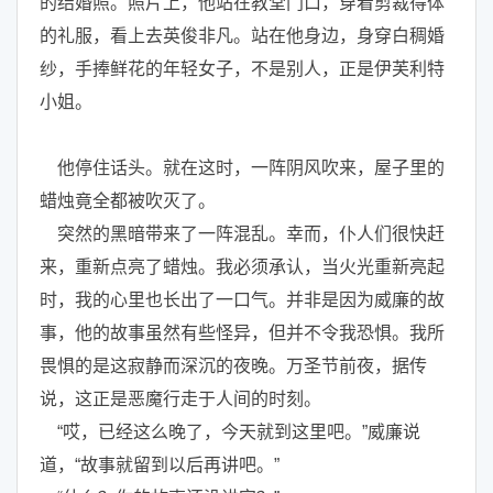
的结婚照。照片上，他站在教堂门口，穿着剪裁得体
的礼服，看上去英俊非凡。站在他身边，身穿白稠婚
纱，手捧鲜花的年轻女子，不是别人，正是伊芙利特
小姐。
他停住话头。就在这时，一阵阴风吹来，屋子里的
蜡烛竟全都被吹灭了。
突然的黑暗带来了一阵混乱。幸而，仆人们很快赶
来，重新点亮了蜡烛。我必须承认，当火光重新亮起
时，我的心里也长出了一口气。并非是因为威廉的故
事，他的故事虽然有些怪异，但并不令我恐惧。我所
畏惧的是这寂静而深沉的夜晚。万圣节前夜，据传
说，这正是恶魔行走于人间的时刻。
“哎，已经这么晚了，今天就到这里吧。”威廉说
道，“故事就留到以后再讲吧。”