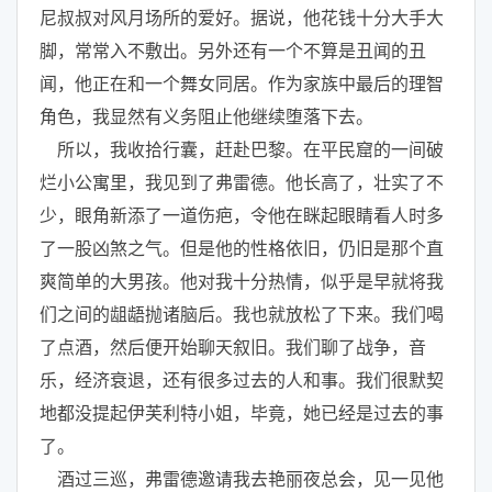
尼叔叔对风月场所的爱好。据说，他花钱十分大手大
脚，常常入不敷出。另外还有一个不算是丑闻的丑
闻，他正在和一个舞女同居。作为家族中最后的理智
角色，我显然有义务阻止他继续堕落下去。
所以，我收拾行囊，赶赴巴黎。在平民窟的一间破
烂小公寓里，我见到了弗雷德。他长高了，壮实了不
少，眼角新添了一道伤疤，令他在眯起眼睛看人时多
了一股凶煞之气。但是他的性格依旧，仍旧是那个直
爽简单的大男孩。他对我十分热情，似乎是早就将我
们之间的龃龉抛诸脑后。我也就放松了下来。我们喝
了点酒，然后便开始聊天叙旧。我们聊了战争，音
乐，经济衰退，还有很多过去的人和事。我们很默契
地都没提起伊芙利特小姐，毕竟，她已经是过去的事
了。
酒过三巡，弗雷德邀请我去艳丽夜总会，见一见他