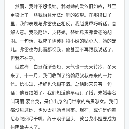
然而，我并不怨恨她。我对她的爱依旧如故，甚至
更染上了一丝我尚且无法理解的欲望。在那段日子
里，我的表现与弗雷德正相反，我越发乖巧听话，善
解人意。我鼓励她，支持她，替她斥责弗雷德的胡
闹。一句话，我成了伊芙利特小姐的贴心人，她的宠
儿。弗雷德为此而鄙视我，他甚至不再跟我说话了，
但我不在乎。
就这样，白昼渐渐变短，天气也一天天转冷，冬天
来了。十一月，我们收到了约翰尼叔叔寄来的一封
信。信很短，措辞也含糊不清。总结起来只有一句
话：他要结婚了。我们知道他早就订了婚，未婚妻名
叫玛丽·蒙台戈，是位出身名门世家的高贵淑女。我们
都没见过她，也没太把她当回事。现在，或许是约翰
尼叔叔阅尽千帆，终于浪子回头，蒙台戈小姐要成为
伯明翰夫人了。