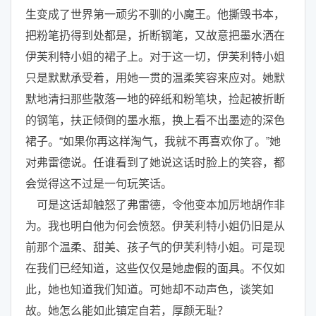
生变成了世界第一顽劣不驯的小魔王。他撕毁书本，
把粉笔扔得到处都是，折断钢笔，又故意把墨水洒在
伊芙利特小姐的裙子上。对于这一切，伊芙利特小姐
只是默默承受着，用她一贯的温柔笑容来应对。她默
默地清扫那些散落一地的碎纸和粉笔块，捡起被折断
的钢笔，扶正倾倒的墨水瓶，换上看不出墨迹的深色
裙子。“如果你再这样淘气，我就不再喜欢你了。”她
对弗雷德说。任谁看到了她说这话时脸上的笑容，都
会觉得这不过是一句玩笑话。
可是这话却触怒了弗雷德，令他变本加厉地胡作非
为。我也明白他为何会愤怒。伊芙利特小姐仍旧是从
前那个温柔、甜美、孩子气的伊芙利特小姐。可是现
在我们已经知道，这些仅仅是她虚假的面具。不仅如
此，她也知道我们知道。可她却不动声色，谈笑如
故。她怎么能如此镇定自若，厚颜无耻？