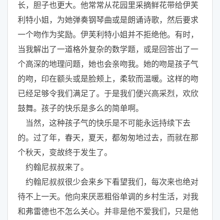
长，胆子也更大。他常常从花园里采摘鲜花带给伊芙
利特小姐，为她弹奏钢琴曲或是朗诵诗歌，然后要求
一个吻作为奖励。伊芙利特小姐并不拒绝他。有时，
当我解出了一道格外复杂的数学题，或是回答出了一
个高深的地理问题，她也会亲吻我。她的吻是孩子气
的吻，印在额头或是脸颊上，柔软而温暖。这样的吻
已经足够令我们满足了。于是我们便兴高采烈，欢欣
鼓舞。孩子的快乐是多么的简单啊。
当然，这种孩子气的快乐是不可能永远持续下去
的。过了年，春天，夏天，都匆匆地过去，而就在那
个秋天，变故终于发生了。
约翰尼叔叔来了。
约翰尼叔叔很少会来乡下看望我们，每次来也绝对
待不上一天。他向来厌恶粗俗单调的乡村生活，对我
和弗雷德也不怎么关心。并非是他不爱我们，只是他