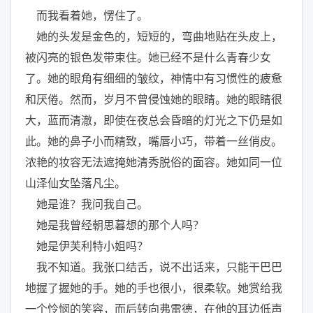
而我看着她，愣住了。
她的头发是金色的，短短的，弯曲地贴在头皮上，
被闪亮的银色发带束住。她已经不是什么青春少女
了。她的眼角有细细的皱纹，神情中有习惯性的疲惫
和厌倦。然而，岁月不曾侵蚀她的眼睛。她的眼睛很
大，蓝而清澈，即使在夜总会昏暗的灯光之下仍是如
此。她的鼻子小而精致，嘴唇小巧，带着一丝俏皮。
浓艳的妆容无法遮掩她清秀脱俗的面容。她如同一位
山泽仙女坠落凡尘。
她是谁？我问我自己。
她是我曾经朝思暮想的那个人吗？
她是伊芙利特小姐吗？
我不知道。我张口结舌，说不出话来，只能干巴巴
地握了握她的手。她的手也很小，很柔软。她赏给我
一个怜悯的笑容，而后转向弗雷德，在他的耳边低声