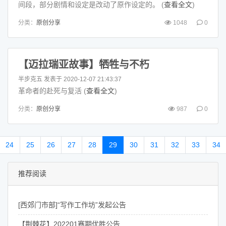
间段，部分剧情和设定是改动了原作设定的。 (
查看全文
)
分类：
原创分享
1048
0
【迈拉瑞亚故事】牺牲与不朽
半步克五
发表于 2020-12-07 21:43:37
革命者的赴死与复活 (
查看全文
)
分类：
原创分享
987
0
24
25
26
27
28
29
30
31
32
33
34
推荐阅读
[西郊门市部]“写作工作坊”发起公告
【荆棘花】202201赛期优胜公告