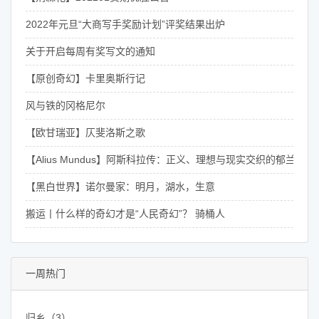
2022年元旦“大商写手奖励计划”评奖结果出炉
关于开启每周有奖写文的通知
【原创奇幻】卡里奥斯行记
风与铁的冈格尼尔
【欧甘瑞亚】仄斐洛斯之歌
【Alius Mundus】阿斯科拉传：正义、理想与现实交织的郁兰骑士
【黑白世界】诺尔曼家：明月，湖水，生意
搬运丨什么样的奇幻才是“人民奇幻”？ 骑桶人
一周热门
归乡（3）