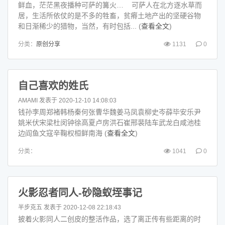
鲜血，茫茫黑夜播种可萨的篝火… 可萨人在北方逐水草而
居，生活所依仗的是不多的牲畜，贫瘠土地产出的坚硬谷物
和日渐稀少的猎物，当然，有时包括... (
查看全文
)
分类：
原创分享
1131
0
自己喜欢的姓氏
AMAMI
发表于 2020-12-10 14:08:03
钱孙李周郑褚韩杨秦何张曹华魏姜马凤袁柳史岑薛毕安乐尹
姚米伏宋梁杜闵钟徐高夏卢房洪石崔邢裴陆车武龙白咸池桂
边阎鱼文寇辛鞠权桓鲜南海 (
查看全文
)
分类：
1041
0
火影忍者同人-砂隐蚁垤事记
半步克五
发表于 2020-12-08 22:18:43
披着火影同人二创皮的整活作品，选了离正传有些距离的时