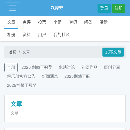
搜索
登录
注册
文章
点评
投票
小组
唠叨
问答
活动
相册
资料
用户
我的社区
发布文章
首页
文章
全部
2026 荆棘王冠奖
水贴讨论
外网作品
原创分享
俱乐部官方公告
新闻消息
2023荆棘王冠
2025荆棘王冠奖
文章
文章