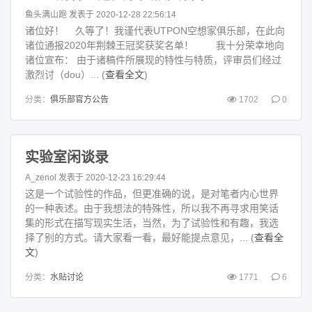
鱼头满山跑
发表于 2020-12-28 22:56:14
诸位好！ 久等了！我谨代表UTPON空想家俱乐部，在此向
诸位通报2020年荆棘王冠奖获奖名单！ 我十分荣幸地向
诸位宣布： 由于诸稿件所展现的特性与特质，评审员们经过
激烈讨（dou）... (
查看全文
)
分类：
俱乐部官方公告
1702
0
实验室闲谈录
A_zenol
发表于 2020-12-23 16:29:44
这是一个试验性的作品，但更准确的说，是对笔者内心世界
的一种表述。由于我想法的特殊性，所以我不再寻求用笑话
集的形式在描写现实生活，当然，为了试验性和有趣，我选
择了别的方式。请大家看一看，最好能提点意见，... (
查看全
文
)
分类：
水贴讨论
1771
6