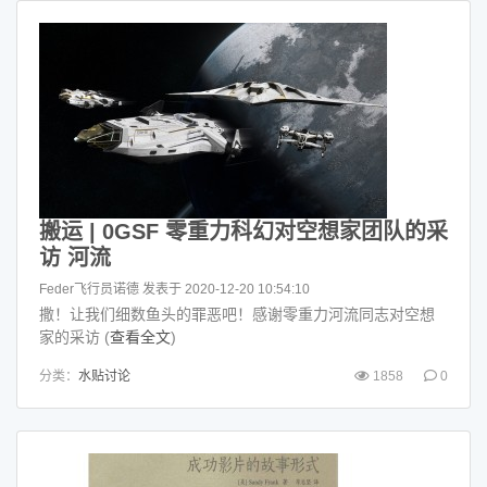
搬运 | 0GSF 零重力科幻对空想家团队的采
访 河流
Feder飞行员诺德
发表于 2020-12-20 10:54:10
撒！让我们细数鱼头的罪恶吧！感谢零重力河流同志对空想
家的采访 (
查看全文
)
分类：
水贴讨论
1858
0