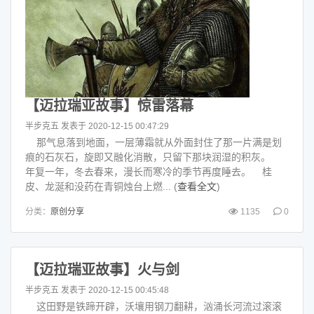
【迈拉瑞亚故事】惊雷落幕
半步克五
发表于 2020-12-15 00:47:29
那气息落到地面，一层薄霜就从外面封住了那一片满是划
痕的石灰石，旋即又融化消散，只留下那块润湿的积灰。
年复一年，冬去春来，漫长而寒冷的季节再度睡去。 桂
皮、龙涎和没药在青铜烛台上燃... (
查看全文
)
分类：
原创分享
1135
0
【迈拉瑞亚故事】火与剑
半步克五
发表于 2020-12-15 00:45:48
这田野是铁蹄开辟，沃壤用钢刀翻耕，汹涌长河流过滚滚