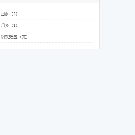
归乡（2）
归乡（1）
胡铁效应（完）