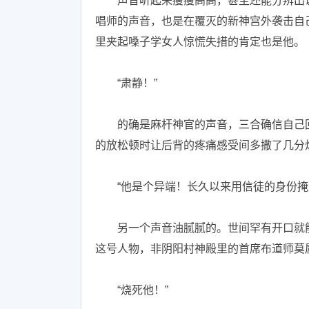
声音听起来瘦瘦高高，甚至还能分辨出说
唱师的声音，也是在覆灭的新神宫外袭击自
里夹起嗓子学女人惊慌失措的肯定也是他。
“肃静！”
的确是麻杆神官的声音，三合确信自己回
的放松顿时让后背的疼痛感受间多撒了几分
“他是个异端！长久以来用信徒的身份掩
另一个声音油腻腻的。世间罕有开口就能
这号人物，非阴阳村神殿里的首席布道师莫
“烧死他！”