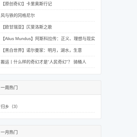
【原创奇幻】卡里奥斯行记
风与铁的冈格尼尔
【欧甘瑞亚】仄斐洛斯之歌
【Alius Mundus】阿斯科拉传：正义、理想与现实交织的郁兰骑士史话
【黑白世界】诺尔曼家：明月，湖水，生意
搬运丨什么样的奇幻才是“人民奇幻”？ 骑桶人
一周热门
归乡（3）
一月热门