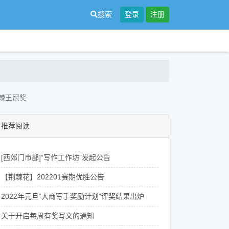
搜索
登录
注册
荆棘王冠奖
推荐阅读
[西郊门市部]“写作工作坊”发起公告
【荆棘花】202201赛期优胜公告
2022年元旦“大商写手奖励计划”评奖结果出炉
关于开启每周有奖写文的通知