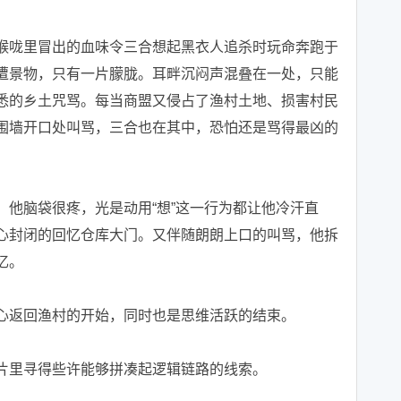
咙里冒出的血味令三合想起黑衣人追杀时玩命奔跑于
遭景物，只有一片朦胧。耳畔沉闷声混叠在一处，只能
悉的乡土咒骂。每当商盟又侵占了渔村土地、损害村民
围墙开口处叫骂，三合也在其中，恐怕还是骂得最凶的
脑袋很疼，光是动用“想”这一行为都让他冷汗直
心封闭的回忆仓库大门。又伴随朗朗上口的叫骂，他拆
忆。
返回渔村的开始，同时也是思维活跃的结束。
里寻得些许能够拼凑起逻辑链路的线索。