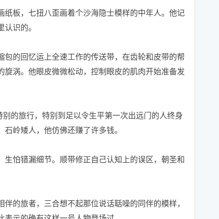
纸板，七扭八歪画着个沙海隐士模样的中年人。他记
里认识的。
包的回忆运上全速工作的传送带，在齿轮和皮带的帮
的旋涡。他眼皮微微松动，控制眼皮的肌肉开始准备发
别的旅行，特别到足以令生平第一次出远门的人终身
、石岭矮人，他仿佛还赚了许多钱。
生怕错漏细节。顺带修正自己认知上的误区，朝圣和
伴的旅者，三合想不起那位说话聒噪的同伴的模样，
此表示的确有这样一号人物登场过。