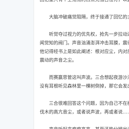
大脑冲破痛觉阻隔，终于接通了回忆的主
听觉夺过视力的优先权，抢先一步拉动连
闻觉知的阀门。声音汹涌澎湃冲击耳膜，震
他记得经书上是如此阐述：根对应尘，内对
震动的声音之尘。
而赛赢思管这叫声波。三合想起夜游沙海时
没有耳根听见森林里一棵树倒掉，那它会发
三合很难回答这个问题，因为自己不在树
伐木的高亢音尘，或者说声波，再或者说…