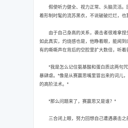
假使听力健全、视力正常、头脑灵活。回
着形制时髦的流苏黑衣，不说破破烂烂，也
由于自己身高的关系，袭击者很难拿捏分
如此真实，灼烧感也是，他睁着眼，能闻到
有的嘶嘶声在背后的空腔里扩大数倍，听着
*我是怎么记住氨基酸和蛋白质这两句咒语
暴肆虐。*像是从赛赢思嘴里冒出来的词儿
的高阶法术。*
*那么问题来了，赛赢思又是谁？*
三合闭上眼，努力回想自己遭遇袭击之