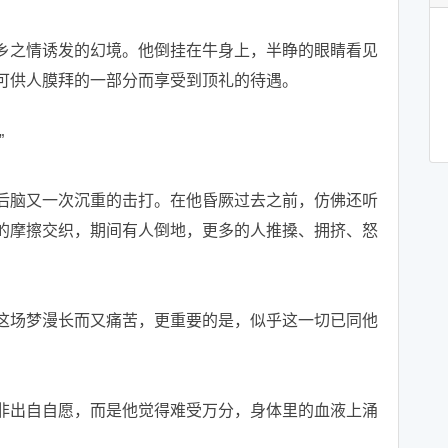
之情诱发的幻境。他倒挂在牛身上，半睁的眼睛看见
可供人膜拜的一部分而享受到顶礼的待遇。
”
脑又一次沉重的击打。在他昏厥过去之前，仿佛还听
的摩擦交织，期间有人倒地，更多的人推搡、拥挤、怒
场梦漫长而又痛苦，更重要的是，似乎这一切已同他
出自自愿，而是他觉得难受万分，身体里的血液上涌