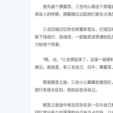
首先画个赛赢思。三合内心跳出个简笔画
得这人的样貌，顺藤摸瓜记起他们是在沙海
三合压缩记忆的仓库重新营业，打成压缩
助下排成行、连成线，一股脑丢进思绪纷乱
力给他个惊喜。
*啊，对。*三合想起来了，这是一趟很特
难忘。旅途里，有三合自己、白牛、赛赢思
那是朝圣之旅，三合小心翼翼检索回忆，
旅行有很大区别，他如此告诉自己。
朝圣之旅途中肯定还存在另一位与自己相
回忆里只有个空荡荡的白点充当占位符，以