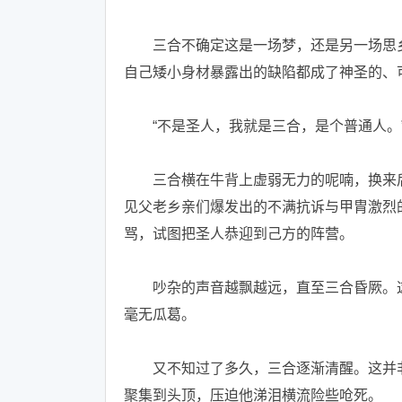
三合不确定这是一场梦，还是另一场思乡
自己矮小身材暴露出的缺陷都成了神圣的、
“不是圣人，我就是三合，是个普通人。
三合横在牛背上虚弱无力的呢喃，换来后
见父老乡亲们爆发出的不满抗诉与甲胄激烈
骂，试图把圣人恭迎到己方的阵营。
吵杂的声音越飘越远，直至三合昏厥。这
毫无瓜葛。
又不知过了多久，三合逐渐清醒。这并非
聚集到头顶，压迫他涕泪横流险些呛死。