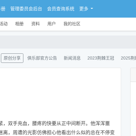
手册
管理委员会后台
会员查询系统
更多
活动
相册
资料
用户
我的社区
原创分享
俱乐部官方公告
新闻消息
2023荆棘王冠
2025
，双手充血，腰疼的快要从正中间断开。他浑浑噩
迷离，周遭的光影仿佛担心他看出什么似的总在不停变