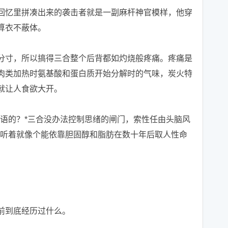
忆里拼凑出来的袭击者就是一副麻杆神官模样，他穿
算衣不蔽体。
寸，所以搞得三合整个后背都如灼烧般疼痛。疼痛是
肉类加热时氨基酸和蛋白质开始分解时的气味，炭火特
就让人食欲大开。
的？*三合没办法控制思绪的闸门，索性任由头脑风
，听着就像个能依靠胆固醇和脂肪在数十年后取人性命
前到底经历过什么。