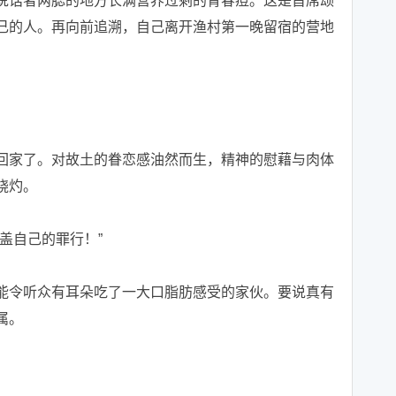
话者两腮的地方长满营养过剩的青春痘。这是首席颂
己的人。再向前追溯，自己离开渔村第一晚留宿的营地
家了。对故土的眷恋感油然而生，精神的慰藉与肉体
烧灼。
盖自己的罪行！”
令听众有耳朵吃了一大口脂肪感受的家伙。要说真有
属。