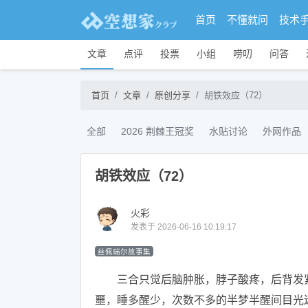
首页
不懂就问
技术
文章
点评
投票
小组
唠叨
问答
首页
文章
原创分享
胡铁效应（72）
全部
2026 荆棘王冠奖
水贴讨论
外网作品
胡铁效应（72）
火彩
发表于 2026-06-16 10:19:17
丝佩瑞尔故事集
三合只觉后脑肿胀，脖子酸疼，后背发紧
噩，睡多醒少，次数不多的半梦半醒间目光