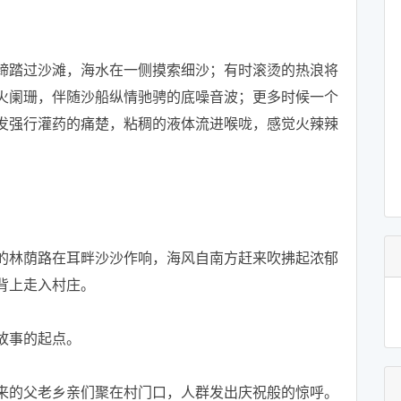
踏过沙滩，海水在一侧摸索细沙；有时滚烫的热浪将
火阑珊，伴随沙船纵情驰骋的底噪音波；更多时候一个
发强行灌药的痛楚，粘稠的液体流进喉咙，感觉火辣辣
林荫路在耳畔沙沙作响，海风自南方赶来吹拂起浓郁
背上走入村庄。
故事的起点。
的父老乡亲们聚在村门口，人群发出庆祝般的惊呼。