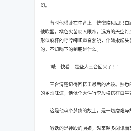
幻。
有时他横卧在牛背上，恍惚瞧见四只白蹄
他吹醒，橘色火苗映入眼帘，远方的天空灯
形似麻杆的哼哼唧唧声音萦绕，伴随揪起头
的，不知喝下的到底是什么。
“哦，快看，是圣人三合回来了！”
三合清楚记得回忆里最后的片段。熟悉的
的乡愁味道，他像个大件行李般横搭在白牛
这是他魂牵梦绕的故土，是一切磨难与
喊话的是神殿的厨娘，越来越多闻讯而来