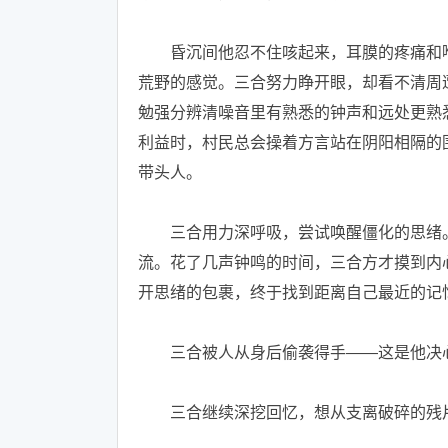
昏沉间他忍不住咳起来，耳膜的疼痛和喉
荒野的感觉。三合努力睁开眼，却看不清周
勉强分辨清噪音里有熟悉的钟声和远处更熟
利益时，村民总会操着方言站在阴阳相隔的
带头人。
三合用力深呼吸，尝试唤醒僵化的思绪。他
流。花了几声钟鸣的时间，三合方才摸到内
开思绪的包裹，终于找到距离自己最近的记
三合被人从身后偷袭得手——这是他决心
三合继续深挖回忆，想从支离破碎的残片