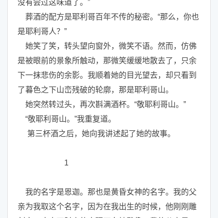
没有尝过这味道了。”
葬酒的配方是耶利哥百年不传的秘密。“那么，你也
是耶利哥人？”
她笑了笑，转头望向窗外，微笑不语。然而，仿佛
是被眼前的景象所触动，那微笑缓缓地散去了，只余
下一抹悲伤的余影。我顺着她的目光望去，却只看到
了暮色之下山峦残破的轮廓，那是耶利哥山。
她突然转过头，再次斟满酒杯。“敬耶利哥山。”
“敬耶利哥山。”我重复道。
第三杯酒之后，她向我讲述起了她的故事。
1
我的名字是恩迦。那也是黄昏女神的名字。我的父
亲为我取这个名字，因为在我出生的时候，他刚刚雕