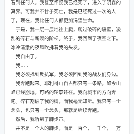
看到任何人。我甚至怀疑我已经死了，进入了阴森的
冥界。可我并不甘于死亡，我是已经死过一次的人
了，现在，我比任何人都更加渴望生命。
于是，我一层一层地往上爬，爬过破碎的墙壁，凌
乱的碎石与断裂的阶梯。终于，我回到了夜空之下。
冰冷清澈的夜风吹拂着我的头发。
我自由了。
我……
我必须找到反抗军，我必须回到我的战友们身边。
我奔跑起来。耶利哥山自古都只有一条路，如今山
峰已经崩塌，可路的轮廓还在。我向城市的方向奔
跑。碎石割破了我的脚，而我毫无知觉。我只有一个
念头，也只有一个念头，那就是继续奔跑。
然后，我听到了脚步声。
并不是一个人的脚步，而是一百个，一千个，一万