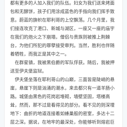
都有更多的人加入我们的队伍。妇女为我们送来烤面
包和无酵饼，孩子们用涂成蓝色的手指向我们挥手致
意。蔚蓝的旗帜在耶利哥的上空飘荡。几个月里，我
们接连攻克了港口、新城与湖区，一座又一座的庙宇
在我们的炮火之下崩塌，僧侣与贵族则被推上荆棘
台，为他们所犯的罪孽接受审判。当然，胜利也伴随
着牺牲，而我正是其中之一。
在群星镇，我被黑伯爵的军队俘获。随后，我被押
送至伊夫堡监狱。
伊夫堡坐落在耶利哥山的山巅，三面皆是陡峭的悬
崖，悬崖下则是汹涌的潮水，来去都只有一道羊肠小
路。城堡由黑色的花岗岩堆砌，墙壁坚固，塔楼高
耸，然而，那不过是看得见的部分。看不见的则深埋
地下：曲折的地道连接着如蜂巢般的密室，多达十二
层之深。据说，在地牢的最深处，你能够听到熔岩巨