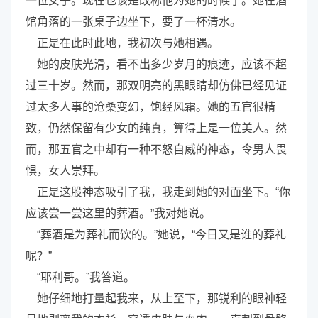
一位女子。现在也该是改称他为她的时候了。她在酒
馆角落的一张桌子边坐下，要了一杯清水。
正是在此时此地，我初次与她相遇。
她的皮肤光滑，看不出多少岁月的痕迹，应该不超
过三十岁。然而，那双明亮的黑眼睛却仿佛已经见证
过太多人事的沧桑变幻，饱经风霜。她的五官很精
致，仍然保留有少女的纯真，算得上是一位美人。然
而，那五官之中却有一种不怒自威的神态，令男人畏
惧，女人崇拜。
正是这股神态吸引了我，我走到她的对面坐下。“你
应该尝一尝这里的葬酒。”我对她说。
“葬酒是为葬礼而饮的。”她说，“今日又是谁的葬礼
呢？”
“耶利哥。”我答道。
她仔细地打量起我来，从上至下，那锐利的眼神轻