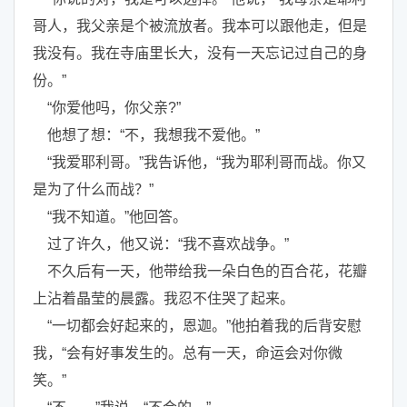
哥人，我父亲是个被流放者。我本可以跟他走，但是
我没有。我在寺庙里长大，没有一天忘记过自己的身
份。”
“你爱他吗，你父亲?”
他想了想：“不，我想我不爱他。”
“我爱耶利哥。”我告诉他，“我为耶利哥而战。你又
是为了什么而战？”
“我不知道。”他回答。
过了许久，他又说：“我不喜欢战争。”
不久后有一天，他带给我一朵白色的百合花，花瓣
上沾着晶莹的晨露。我忍不住哭了起来。
“一切都会好起来的，恩迦。”他拍着我的后背安慰
我，“会有好事发生的。总有一天，命运会对你微
笑。”