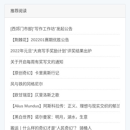
推荐阅读
[西郊门市部]“写作工作坊”发起公告
【荆棘花】202201赛期优胜公告
2022年元旦“大商写手奖励计划”评奖结果出炉
关于开启每周有奖写文的通知
【原创奇幻】卡里奥斯行记
风与铁的冈格尼尔
【欧甘瑞亚】仄斐洛斯之歌
【Alius Mundus】阿斯科拉传：正义、理想与现实交织的郁兰骑士
【黑白世界】诺尔曼家：明月，湖水，生意
搬运丨什么样的奇幻才是“人民奇幻”？ 骑桶人