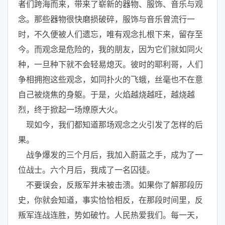
者们跨海而来，带来了崭新的器物、服饰、音乐与观
念。那些器物很快磨损破碎，服饰与音乐曾流行一
时，不久便被人们遗忘，唯有观念扎根下来，留存至
今。而观念是危险的，我的朋友，因为它们就如同火
种，一旦种下就不会轻易熄灭。彼时的耶利哥，人们
争相拥抱这些观念，如同扑火的飞蛾，丝毫也不在意
自己被烧焦的身躯。于是，火焰越烧越旺，越烧越
烈，终于掀起一场燎原大火。
现如今，我们都知道那场观念之火引发了怎样的后
果。
战争爆发的三个月后，我加入蔚蓝之手，成为了一
位战士。六个月后，我成了一名囚徒。
不要误会，反叛军并未被击溃。如果你了解那段历
史，你就会知道，事实恰恰相反，在那段时间里，反
叛军连战连胜，势如破竹。人民热爱我们。每一天，