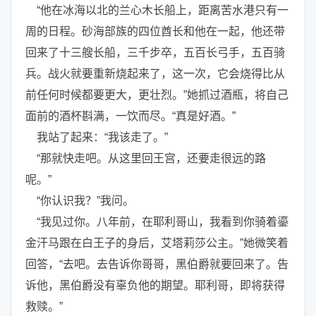
“他在冰海以北的兰心木长船上，距离苦水港只有一
周的日程。砂海部族的四位酋长和他在一起，他还带
回来了十三艘长船，三千步卒，五百长弓手，五百骑
兵。战火就要重新烧起来了，这一次，它会烧得比从
前任何时候都要更大，更壮烈。”她抓过酒瓶，将自己
面前的酒杯斟满，一饮而尽。“真是好酒。”
我站了起来：“我该走了。”
“那就快走吧。从这里回王宫，还要走很远的路
呢。”
“你认识我？”我问。
“我见过你。八年前，在耶利哥山，我看到你骑着鎏
金汗马跟在白王子的身后，艾塔莉莎公主。”她微笑着
回答，“去吧。去告诉你哥哥，黑伯爵就要回来了。告
诉他，黑伯爵没有辜负他的期望。耶利哥，即将获得
救赎。”