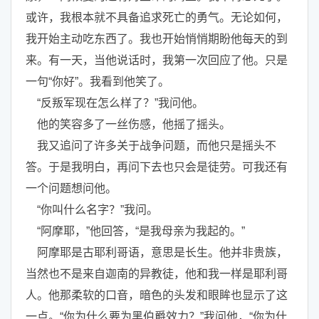
或许，我根本就不具备追求死亡的勇气。无论如何，
我开始主动吃东西了。我也开始悄悄期盼他每天的到
来。有一天，当他说话时，我第一次回应了他。只是
一句“你好”。我看到他笑了。
“反叛军现在怎么样了？”我问他。
他的笑容多了一丝伤感，他摇了摇头。
我又追问了许多关于战争问题，而他只是摇头不
答。于是我明白，再问下去也只会是徒劳。可我还有
一个问题想问他。
“你叫什么名字？”我问。
“阿摩耶，”他回答，“是我母亲为我起的。”
阿摩耶是古耶利哥语，意思是长生。他并非贵族，
当然也不是来自迦南的异教徒，他和我一样是耶利哥
人。他那柔软的口音，暗色的头发和眼眸也显示了这
一点。“你为什么要为黑伯爵效力？”我问他，“你为什