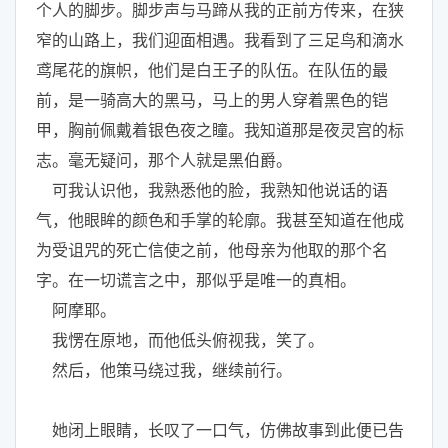
个人的脚步。脚步声与马蹄从我的正前方传来，在狭
窄的山路上，我们迎面相遇。我看到了三足鸟和滴水
鸢尾花的旗帜，他们是白王子的队伍。在队伍的最
前，是一骑高大的黑马，马上的男人穿着黑色的铠
甲，胸前佩戴着银色夜之瞳。我知道那是夜灵宫的标
志。毫无疑问，那个人就是黑伯爵。
可我认识他，我熟悉他的脸，我熟知他说话的语
气，他眼眸的颜色和手掌的轮廓。我甚至知道在他成
为受诅咒的死亡信使之前，他母亲为他取的那个名
字。在一切谎言之中，那似乎是唯一的真相。
阿摩耶。
我愣在原地，而他低头俯视我，笑了。
然后，他策马绕过我，继续前行。
她闭上眼睛，长叹了一口气，仿佛故事到此便已告