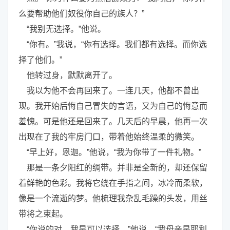
么要帮助他们奴役你自己的族人？”
“我别无选择。”他说。
“你有。”我说，“你有选择。我们都有选择。而你选
择了他们。”
他转过身，默默离开了。
我以为他不会再回来了。一连几天，他都不曾出
现。我开始后悔自己冒失的言语，又为自己的悔意而
羞愧。可是他还是回来了。几天后的早晨，他再一次
出现在了我的牢房门口，带着他始终温柔的微笑。
“早上好，恩迦。”他说，“我为你带了一件礼物。”
那是一条夕阳红的绸带。并非是全新的，却还保留
着鲜艳的色彩。我将它绕在手指之间，冰冷而柔软，
像是一个流逝的梦。他梳理我杂乱毛躁的头发，用丝
带将之束起。
“你说的对，我是可以选择。”他说，“我母亲是耶利