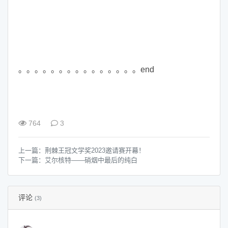
。。。。。。。。。。。。。。。end
764
3
上一篇：
荆棘王冠文学奖2023邀请赛开幕！
下一篇：
艾尔核特——硝烟中最后的纯白
评论
(3)