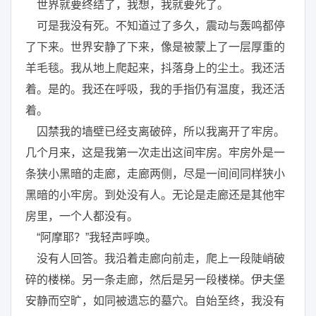
世界就要终结了，我想，我就要死了。
可是我没有死。不知道过了多久，震动与轰鸣都停
了下来。世界安静了下来，像是被蒙上了一层厚重的
羊毛毯。我从地上爬起来，抖落身上的尘土。我还活
着。是的。我还在呼吸，我的手指仍有温度，我还活
着。
囚禁我的墙壁已经支离破碎，所以我离开了牢房。
几个月来，这是我第一次走出这间牢房。牢房外是一
条狭小黑暗的走廊，走廊两侧，尽是一间间同样狭小
黑暗的小牢房。到处没有人。无论是走廊还是其他牢
房里，一个人都没有。
“阿摩耶？”我轻声呼唤。
没有人回答。我沿着走廊向前走，爬上一段陡峭破
碎的楼梯。另一条走廊，然后是另一段楼梯。伊夫堡
安静而空旷，如同被遗忘的墓穴。自始至终，我没有