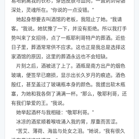
易地剥离我的衣衫，穿透皮肤与血肉，一直刺到骨骼
深处，灵魂所在。“你说的一点没错。”
她起身想要去叫酒馆的老板，我阻止了她。“我请
客。”我说。她犹豫了一下，并没有拒绝。所以我打手
势叫来了女招待，点了一瓶耶利哥特产的葬酒。近些
日子里，葬酒常常供不应求。这也正是我总是选择这
家酒馆的原因，这里的葬酒永远也不会短缺。
片刻之后，酒被送了上了。酒瓶是南方出产的烟色
玻璃，便签早已磨损，显示出长久岁月的痕迹。酒色
殷红，甚至盖过了玻璃瓶本身的颜色。我拔出软木瓶
塞，为她和我各倒了满满一杯。“那么，敬耶利哥，还
有我们挚爱的王。”我说。
她举起酒杯与我相碰：“敬耶利哥。”
冰凉的酒浆顺着喉咙涌入我的胃，厚重而苦涩。
“苦艾、薄荷、海盐与处女之泪。”她说，“我有很久