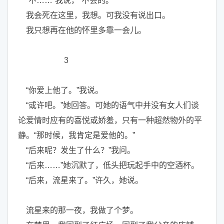
“不……”我说，“不会的。”
我会死在这里，我想。可我没有说出口。
我只想再在他的怀里多靠一会儿。
3
“你爱上他了。”我说。
“或许吧。”她回答。可她的语气中并没有女人们谈
论爱情时应有的喜悦或娇羞，只有一种超然物外的平
静。“那时候，我肯定是爱他的。”
“后来呢？发生了什么？”我问。
“后来……”她沉默了，低头把玩起手中的空酒杯。
“后来，流星来了。”许久，她说。
流星来的那一夜，我做了个梦。