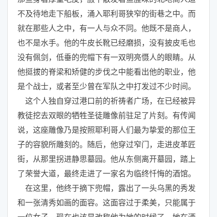
不及待地走下船板，涌入耶利哥狭窄的街巷之中。而
就在那些人之中，有一人与众不同。他既不是商人，
也不是水手。他的牛皮长靴已经磨损，没有披皮毛也
没有佩剑，低垂的兜帽下有一双明亮慑人的眼睛。从
他挺拔的脊梁和矫健的步伐之中能看出他的职业，他
是个战士，或者至少曾在军队之中打发过不少时间。
这个人独自穿过港口前的祈祷者广场，在已经被异
教徒挖去双眼的牺牲圣徒雕像前驻足了片刻。有传闻
说，这座雕像乃是按照耶利哥人们最为挚爱的那位王
子的容貌所雕刻的。随后，他穿过窄门，走进皮革匠
街，从那里拐进静思墓园。他从东侧离开墓园，踏上
了荣誉大道，最终走进了一家名为临终忏悔的酒馆。
在这里，他终于摘下兜帽，露出了一头乌黑的秀发
和一张清秀如画的面容。这面容过于柔美，只能属于