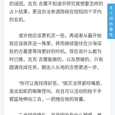
的谜团。吉克·吉甕不知道宗师究竟想要怎样的
🐧
占卜结果，更没办法参透隐秘在短短四个字内
人
间
的玄机。
办
事
处
或许他应该更机灵一些，再或者从最开始
就应该放弃这一殊荣，转而继续蛰伏在沙海深
处的古墓里等待更好的时机。现在说什么都为
时已晚，吉克·吉甕能做的，以及想做的，只有
圆满完成任务，朝出人头地的念想更进一步。
“你可让我找得好苦。”毁灭法师紧咬嘴唇，
发出如蛇的嘶嘶怪叫。尚且可以活动的枯干手
臂猛地伸向三合，一把拽住他的背囊。