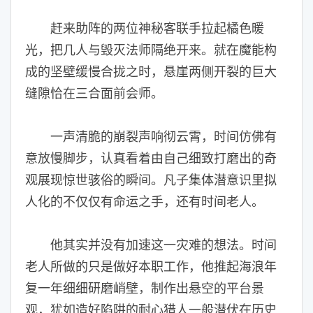
赶来助阵的两位神秘客联手拉起橘色暖
光，把几人与毁灭法师隔绝开来。就在魔能构
成的坚壁缓慢合拢之时，悬崖两侧开裂的巨大
缝隙恰在三合面前会师。
一声清脆的崩裂声响彻云霄，时间仿佛有
意放慢脚步，认真看着由自己细致打磨出的奇
观展现惊世骇俗的瞬间。凡子集体潜意识里拟
人化的不仅仅有命运之手，还有时间老人。
他其实并没有加速这一灾难的想法。时间
老人所做的只是做好本职工作，他推起海浪年
复一年细细研磨峭壁，制作出悬空的平台景
观，犹如造好陷阱的耐心猎人一般潜伏在历史