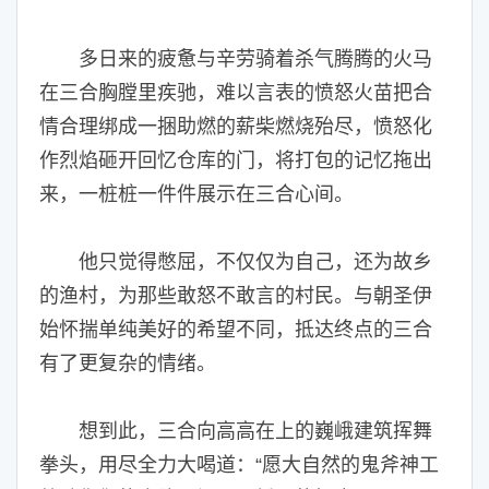
多日来的疲惫与辛劳骑着杀气腾腾的火马
在三合胸膛里疾驰，难以言表的愤怒火苗把合
情合理绑成一捆助燃的薪柴燃烧殆尽，愤怒化
作烈焰砸开回忆仓库的门，将打包的记忆拖出
来，一桩桩一件件展示在三合心间。
他只觉得憋屈，不仅仅为自己，还为故乡
的渔村，为那些敢怒不敢言的村民。与朝圣伊
始怀揣单纯美好的希望不同，抵达终点的三合
有了更复杂的情绪。
想到此，三合向高高在上的巍峨建筑挥舞
拳头，用尽全力大喝道：“愿大自然的鬼斧神工