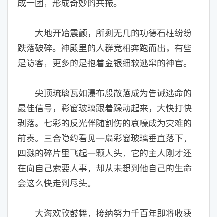
成一团，形成奇妙的共振。
大地开始震颤，所剩无几的功德石柱纷纷
跌落破碎。神殿里的人群竞相奔跑而出，有些
是访客，更多的是抱着金银细软逃窜的神官。
尖顶琉璃瓦如瀑布般散落成为告诫逃命的
最佳信号，彩窗玻璃跟着躁动起来，大快打快
剥落。七彩的反光伴随割伤的哀嚎成为灾难的
前奏。三合隐约看见一扇彩窗玻璃垂直落下，
四溅的碎片里飞起一颗人头，它的主人刚才还
在向自己索要人事，却从未想到他自己的生命
会这么快走到尽头。
大海欢欣鼓舞，接纳努力千百年即将收获