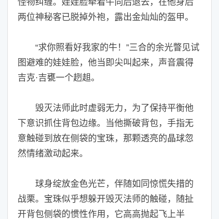
怪物纠缠。娃娃脸牵着牛向后退去，在他身后
两位神秘客已脱掉外袍，露出金灿灿的盔甲。
“求你照看好我家的牛！”三合的余光瞥见试
图避难的娃娃脸，他当即尖叫起来，声音震得
吉克·吉甕一个趔趄。
毁灭法师此时虚弱无力，为了保持平衡他
下意识抓住背包边缘。当他撕破背包，手指无
意触碰到放在侧袋的宝珠，那颗透亮的晶球忽
然情绪激动起来。
球身绽放金色光芒，伴随如同惊慌失措的
战栗。宝珠似乎想躲开毁灭法师的触碰，随扯
开背包侧袋的惯性作用，它高高抛起飞上半