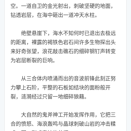
空。一道自卫的金光射出，刺破坚硬的地面，
钻透岩层，在海中砸出一道冲天水柱。
绝壁悬崖下，海水不知何时已退出去极远
的距离，裸露的褐铁色岩石间许多生物探出头
来好奇张望，浪花敲击礁石的细碎钢钉声转变
为岩层断裂的巨响。
从三合体内喷涌而出的音波前锋此刻正努
力攀上石阶，平整的石板如结块的面粉般开
裂，涟漪经过只留一地细碎狼藉。
大自然的鬼斧神工开始发挥作用，它把三
合的愤怒、海浪轰鸣与晶球刺破山岩的冲击糅