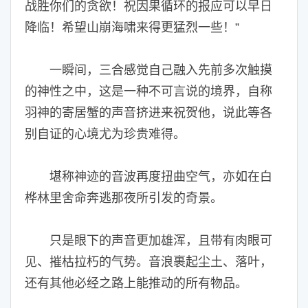
战胜你们的贪欲！祝因果循环的报应可以早日
降临！希望山崩海啸来得更猛烈一些！”
一瞬间，三合感觉自己融入先前多次触摸
的神性之中，这是一种不可言说的境界，自称
羽神的寄居蟹的声音挤进来祝贺他，说此等各
别自证的心境尤为珍贵难得。
堪称神迹的音波再度扭曲空气，亦如在白
桦林里舍命奔逃那夜所引发的奇景。
只是眼下的声音更加雄浑，且带有肉眼可
见、摧枯拉朽的气势。音浪裹起尘土、落叶，
还有其他必经之路上能推动的所有物品。