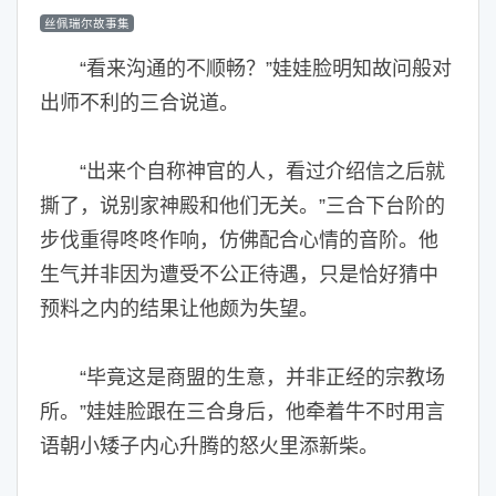
丝佩瑞尔故事集
“看来沟通的不顺畅？”娃娃脸明知故问般对
出师不利的三合说道。
“出来个自称神官的人，看过介绍信之后就
撕了，说别家神殿和他们无关。”三合下台阶的
步伐重得咚咚作响，仿佛配合心情的音阶。他
生气并非因为遭受不公正待遇，只是恰好猜中
预料之内的结果让他颇为失望。
“毕竟这是商盟的生意，并非正经的宗教场
所。”娃娃脸跟在三合身后，他牵着牛不时用言
语朝小矮子内心升腾的怒火里添新柴。