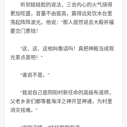
听到娃娃脸的说法，三合内心的火气烧得
更加旺盛，音量不由拔高，震得远处饮水台里
荡起阵阵波光。他说：“那人居然说去大殿祈福
要交门票钱！
“这、这、这他妈像话吗！真把神殿当成观
光景点是吧！”
“谁说不是。”
“我说自己是阴阳村新任命的高级布道师，
父老乡亲们都等着海洋之神开显神通，为村里
消灾祛难。”