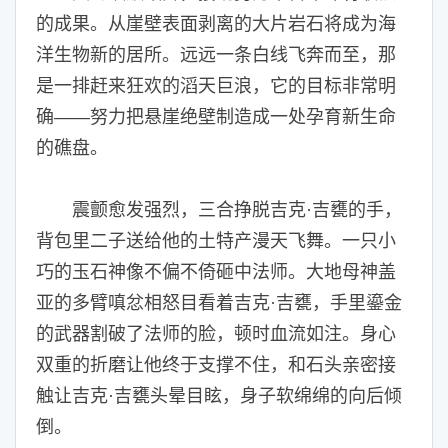
的成果。从崖壁表面剥离的大片岩石将成为海
洋生物新的居所。远远一条白线飞奔而至，那
是一排赶来狂欢的滔天巨浪，它的目标非常明
确——努力把悬崖绝壁制造成一处孕育新生命
的礁盘。
震颤愈发强烈，三合挣脱吉克·吉甕的手，
背包里二子送给他的土特产漫天飞舞。一只小
巧的玉石神像不偏不倚砸中法师。大地母神盖
亚的多臂嗔忿相怒目看着吉克·吉甕，手里鎏金
的武器割破了法师的脸，顿时血流如注。身心
双重的折磨让他终于支撑不住，和石头亲密接
触让吉克·吉甕头晕目眩，身子软绵绵的向后倾
倒。