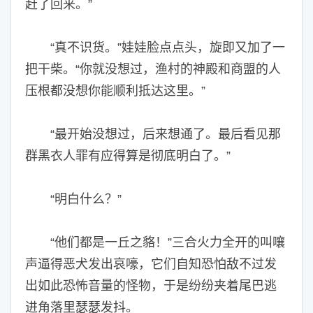
赶了回来。”
“真不识货。”娃娃脸点点头，旋即又加了一
把干柴。“你就没想过，渔村的神殿和商盟的人
压根都没想你能顺利抵达这里。”
“最开始没想过，后来想通了。最后看见那
群黑衣人罪有应得算是彻底明白了。”
“明白什么？”
“他们都是一丘之貉！”三合火力全开的叫嚷
声逼得恶犬发出哀嚎，它们自知恐怕敌不过发
出如此恐怖音量的怪物，于是纷纷夹着尾巴逃
进角落里瑟瑟发抖。