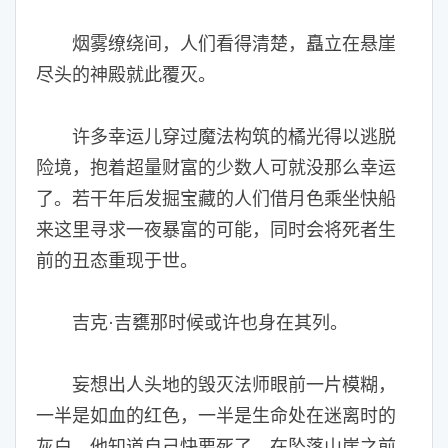
烟雾缭绕间，人们看得清楚，矗立在悬崖
尽头的神殿就此覆灭。
许多幸运儿穿过魔法构筑的橘光得以逃脱
险境，抱着超量财富的少数人可就没那么幸运
了。若干年后发掘宝藏的人们借月色乘坐快船
来这里寻求一夜暴富的可能，同时会将死者生
前的丑态重现于世。
吉克·吉甕那时候或许也身在其列。
妄想出人头地的毁灭法师眼前一片模糊，
一半是如血的红色，一半是生命处在迷离时的
灰白。他知道自己快要死了，在坠落山崖之前