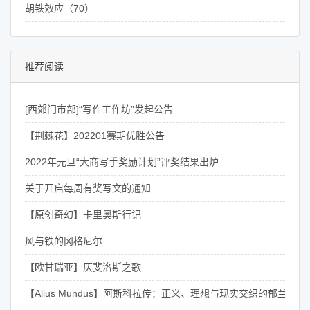
胡铁效应（70）
推荐阅读
[西郊门市部]“写作工作坊”发起公告
【荆棘花】202201赛期优胜公告
2022年元旦“大商写手奖励计划”评奖结果出炉
关于开启每周有奖写文的通知
【原创奇幻】卡里奥斯行记
风与铁的冈格尼尔
【欧甘瑞亚】仄斐洛斯之歌
【Alius Mundus】阿斯科拉传：正义、理想与现实交织的郁兰骑士