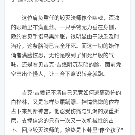
这位肩负重任的毁灭法师像个幽魂，浑浊
的眼睛里布满血丝。一只手臂无力垂在身侧，
隐约看见手指乌黑肿胀，很明显由于缺乏及时
治疗，这条胳膊已完全坏死。而这一切的始作
俑者满脸惊恐，无论是嗅到了如死尸般的气
味，还是看见吉克·吉甕阴沉灰暗的脸，面前凭
空窜出个怪人，让三合下意识转身就跑。
吉克·吉甕记不清自己究竟如何逃离恐怖的
白桦林，又是怎样步履蹒跚、神情恍惚的依靠
占卜来到新神宫。他忍受伤痛与饥渴的双重折
磨，支撑信念的只有一次又一次机械性的占
卜。回应毁灭法师的，始终是卜卦里“像个孩子”