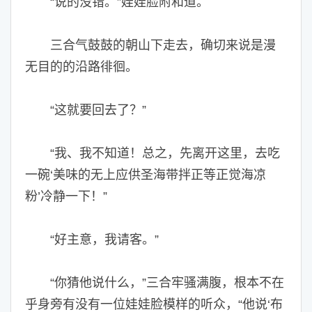
“说的没错。”娃娃脸附和道。
三合气鼓鼓的朝山下走去，确切来说是漫
无目的的沿路徘徊。
“这就要回去了？”
“我、我不知道！总之，先离开这里，去吃
一碗‘美味的无上应供圣海带拌正等正觉海凉
粉’冷静一下！”
“好主意，我请客。”
“你猜他说什么，”三合牢骚满腹，根本不在
乎身旁有没有一位娃娃脸模样的听众，“他说‘布