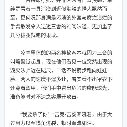
三合拼命挣扎，并非因为有什么预感，单
纯是看着一具消瘦到近似骷髅的怪人飘然而
至，更何况那身满是污渍的外套与腐烂溃烂的
手臂散发令人退避三舍的难闻味道，更加重了
几分拔腿就跑的果敢。
凉亭里休憩的两名神秘客本就因为三合的
叫嚷警觉起身，现在他们看见一位突然出现的
毁灭法师近在咫尺，二话不说箭步跑向娃娃
脸。两人的速度不遑多让，着实看不出罩衣下
还穿着盔甲。他们手中冒出危险的魔能炫光，
准备随时对不速之客展开攻击。
“我要杀了你！”吉克·吉甕嘶吼着，由于太
过用力以至嘴角迸裂，顿时血流如注。