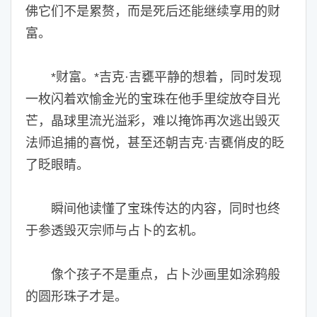
佛它们不是累赘，而是死后还能继续享用的财
富。
*财富。*吉克·吉甕平静的想着，同时发现
一枚闪着欢愉金光的宝珠在他手里绽放夺目光
芒，晶球里流光溢彩，难以掩饰再次逃出毁灭
法师追捕的喜悦，甚至还朝吉克·吉甕俏皮的眨
了眨眼睛。
瞬间他读懂了宝珠传达的内容，同时也终
于参透毁灭宗师与占卜的玄机。
像个孩子不是重点，占卜沙画里如涂鸦般
的圆形珠子才是。