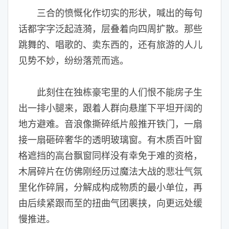
三合的愤慨化作切实的形状，喊出的每句
话都字字泛起涟漪，层叠着向四周扩散。那些
跳舞的、唱歌的、卖东西的，还有旅游的人儿
见势不妙，纷纷落荒而逃。
此刻住在独栋豪宅里的人们恨不能房子生
出一排小腿来，跟着人群向悬崖下平坦开阔的
地方避难。音浪像撕碎纸片般推开铁门，一扇
接一扇砸碎奢华的透明玻璃窗。有木质百叶窗
格遮挡的高台飘窗同样没有幸免于难的资格，
木屑碎片在仿佛刚经历过魔法大战的悲壮气氛
里化作碎屑，分解成构成物质的最小单位，再
由后续紧跟而至的扭曲气团裹挟，向更远处缓
慢推进。