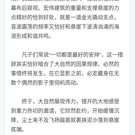
幕布后窥视。宏伟建筑的重量和支撑悬崖的力
点精妙的恰到好处，就差一道金光撬动支点，
音波震荡的频率又恰好和悬崖下波涛汹涌的海
浪形成和谐共鸣。
凡子们常说“一切都是最好的安排”，这一措
辞其实恰好暗合了大自然的因果规律。必然的
事情终将发生，在它显影之前，必定藏身在无
数个偶然的影子里伺机而动。
终于，大自然展现伟力，错开的大地感受
到重力热切的邀请，它欣然赴约，开始缓慢沉
降，尘土来不及飞扬跋扈就裹挟泥沙落到悬崖
底端。