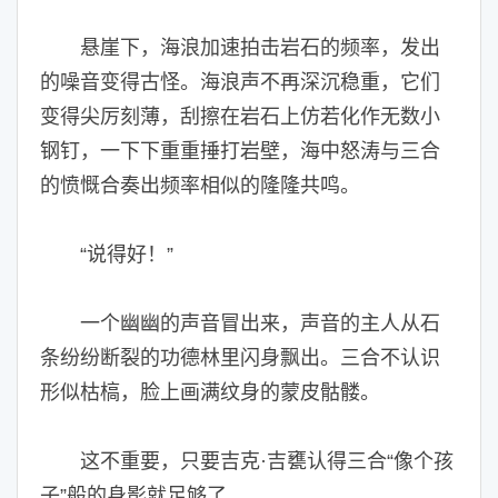
悬崖下，海浪加速拍击岩石的频率，发出
的噪音变得古怪。海浪声不再深沉稳重，它们
变得尖厉刻薄，刮擦在岩石上仿若化作无数小
钢钉，一下下重重捶打岩壁，海中怒涛与三合
的愤慨合奏出频率相似的隆隆共鸣。
“说得好！”
一个幽幽的声音冒出来，声音的主人从石
条纷纷断裂的功德林里闪身飘出。三合不认识
形似枯槁，脸上画满纹身的蒙皮骷髅。
这不重要，只要吉克·吉甕认得三合“像个孩
子”般的身影就足够了。