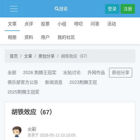
搜索
登录
注册
文章
点评
投票
小组
唠叨
问答
活动
相册
资料
用户
我的社区
首页
文章
原创分享
胡铁效应（67）
全部
2026 荆棘王冠奖
水贴讨论
外网作品
原创分享
俱乐部官方公告
新闻消息
2023荆棘王冠
2025荆棘王冠奖
胡铁效应（67）
火彩
发表于 2026-05-12 10:10:05