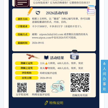
🐧
人
间
办
事
处