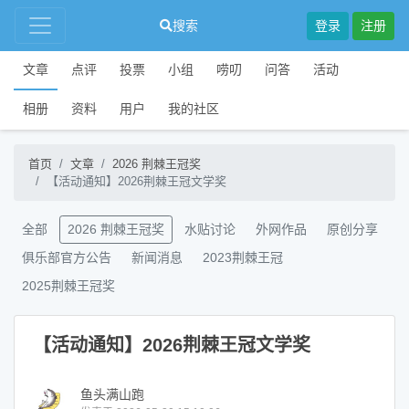
搜索
登录
注册
文章
点评
投票
小组
唠叨
问答
活动
相册
资料
用户
我的社区
首页
文章
2026 荆棘王冠奖
【活动通知】2026荆棘王冠文学奖
全部
2026 荆棘王冠奖
水贴讨论
外网作品
原创分享
俱乐部官方公告
新闻消息
2023荆棘王冠
2025荆棘王冠奖
【活动通知】2026荆棘王冠文学奖
鱼头满山跑