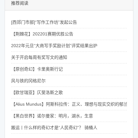
推荐阅读
[西郊门市部]“写作工作坊”发起公告
【荆棘花】202201赛期优胜公告
2022年元旦“大商写手奖励计划”评奖结果出炉
关于开启每周有奖写文的通知
【原创奇幻】卡里奥斯行记
风与铁的冈格尼尔
【欧甘瑞亚】仄斐洛斯之歌
【Alius Mundus】阿斯科拉传：正义、理想与现实交织的郁兰骑士
【黑白世界】诺尔曼家：明月，湖水，生意
搬运丨什么样的奇幻才是“人民奇幻”？ 骑桶人