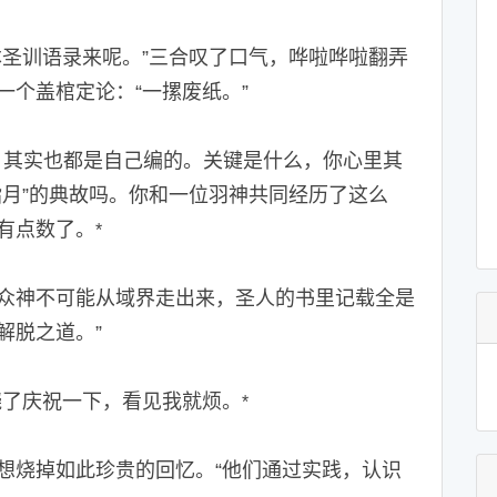
圣训语录来呢。”三合叹了口气，哗啦哗啦翻弄
一个盖棺定论：“一摞废纸。”
其实也都是自己编的。关键是什么，你心里其
指月”的典故吗。你和一位羽神共同经历了这么
有点数了。
*
众神不可能从域界走出来，圣人的书里记载全是
解脱之道。”
烧了庆祝一下，看见我就烦。
*
烧掉如此珍贵的回忆。“他们通过实践，认识