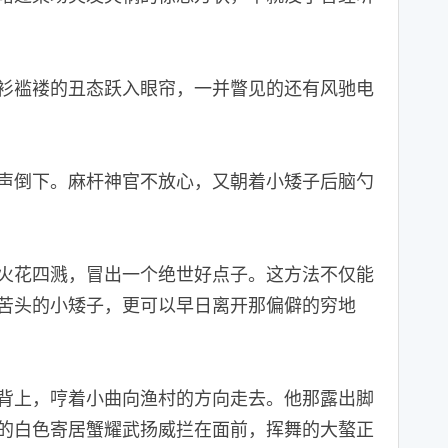
褴褛的丑态跃入眼帘，一并瞥见的还有风驰电
倒下。麻杆神官不放心，又朝着小矮子后脑勺
花四溅，冒出一个绝世好点子。这方法不仅能
苦头的小矮子，更可以早日离开那偏僻的穷地
上，哼着小曲向渔村的方向走去。他那露出脚
的白色寄居蟹耀武扬威拦在面前，挥舞的大螯正