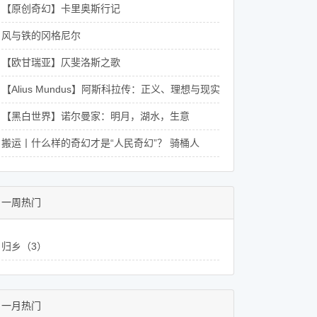
【原创奇幻】卡里奥斯行记
风与铁的冈格尼尔
【欧甘瑞亚】仄斐洛斯之歌
【Alius Mundus】阿斯科拉传：正义、理想与现实交织的郁兰骑士史话
【黑白世界】诺尔曼家：明月，湖水，生意
搬运丨什么样的奇幻才是“人民奇幻”？ 骑桶人
一周热门
归乡（3）
一月热门