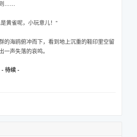
则……
是黄雀呢，小玩意儿！”
的海鸥俯冲而下，看到地上沉重的鞋印里空留
出一声失落的哀鸣。
- 待续 -