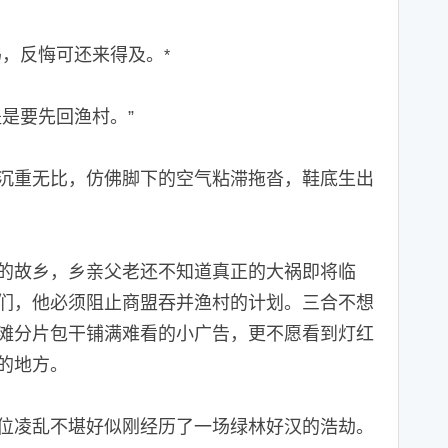
吗，反悔可还来得及。
*
是要先回渔村。”
重无比，仿佛脚下的空气粘滞拖沓，鞋底生出
故乡，乡亲父老还不知道真正的大祸即将临
们，他必须阻止商盟吞并渔村的计划。三合不想
滩分片包干铺满难看的小广告，更不愿看到灯红
的地方。
凌乱不堪好似刚经历了一场绿林好汉的浩劫。