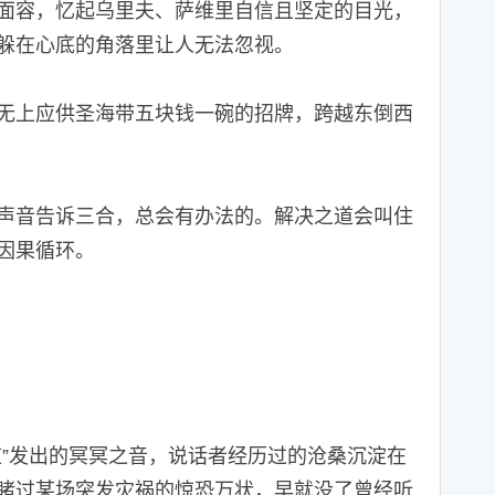
面容，忆起乌里夫、萨维里自信且坚定的目光，
躲在心底的角落里让人无法忽视。
上应供圣海带五块钱一碗的招牌，跨越东倒西
音告诉三合，总会有办法的。解决之道会叫住
因果循环。
”发出的冥冥之音，说话者经历过的沧桑沉淀在
睹过某场突发灾祸的惊恐万状，早就没了曾经听