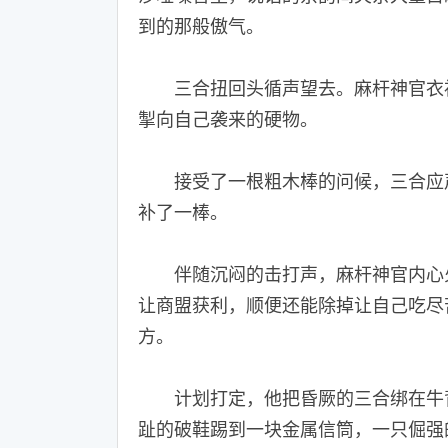
到的那般傲气。
三合扭回头循声望去。麻杆神官衣衫
掣向自己袭来的硬物。
接受了一根粗木棒的问候，三合应声
补了一棒。
伴随沉闷的击打声，麻杆神官内心火
让商盟获利，顺便还能除掉让自己吃尽
方。
计划打定，他把昏厥的三合绑在牛背
趾的破鞋踢到一块金属信筒，一只倔强