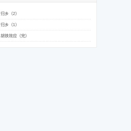
归乡（2）
归乡（1）
胡铁效应（完）