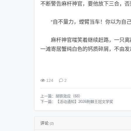
不断警告麻杆神官，要他放下三合，否
“自不量力，螳臂当车！你以为自己
麻杆神官嗤笑着继续赶路，一只离群
一滩寄居蟹纯白色的钙质碎屑，不由发
124
2
上一篇：
胡铁效应（68）
下一篇：
【活动通知】2026荆棘王冠文学奖
评论
(2)