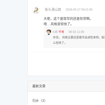
鱼头满山跑
2026-05-27 09:21:05
大佬，这个是现写的还是存货啊。
唔....风格变轻快了。
火彩
作者
06-02 11:00
存货。 风格主要还是看作品调性来吧。
么轻快了。
最新文章
归乡（3）