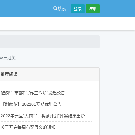
搜索
登录
注册
荆棘王冠奖
推荐阅读
[西郊门市部]“写作工作坊”发起公告
【荆棘花】202201赛期优胜公告
2022年元旦“大商写手奖励计划”评奖结果出炉
关于开启每周有奖写文的通知