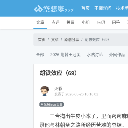
首页
不懂就问
技术
文章
点评
投票
小组
唠叨
问答
首页
文章
原创分享
胡铁效应（69）
全部
2026 荆棘王冠奖
水贴讨论
外网作品
胡铁效应（69）
火彩
发表于 2026-05-26 10:16:02
丝佩瑞尔故事集
三合掏出牛皮小本子，里面密密麻麻
录他与林朝圣之路所经历苦难的总结。