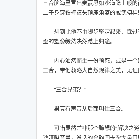
三合脑海里冒出赛赢思如沙海隐士般的
二子身穿铁裤衩头顶鹿角盔的威武模样
想到此他不由脚步坚定起来，踩过无
歪的塑像毅然决然踏上归途。
内心油然而生一份预感，或是一个声
三合，带他领略大自然规律之美，见证
“三合兄弟？”
果真有声音从后面叫住三合。
可惜显然并非那个臆想的“解决之道
沙哑嗓音里，说话的余韵间夹杂大量目