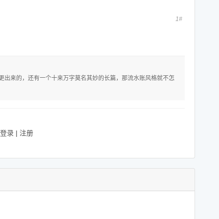
1#
能更出来的，还有一个十来万字莫名其妙的长篇，那流水账风格就不怎
登录
|
注册