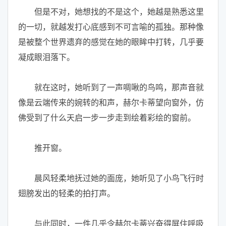
但是不对，她想找的不是这个，她越是熟悉这里
的一切，就越发打心底感到不可言喻的孤独。那种像
是被整个世界遗弃的感觉在她的眼眸中打转，几乎要
凝成眼泪落下。
就在这时，她听到了一声啁啾的鸟鸣，那声音就
像是云端传来的婉转的和声，赫尔卡蒂望向窗外，仿
佛受到了什么天启一步一步走到绘着彩绘的窗前。
推开窗。
晨风轻柔地抚过她的面庞，她听见了小鸟飞行时
翅膀发出的轻柔的拍打声。
与此同时，一件几乎令赫尔卡蒂兴奋得屏住呼吸