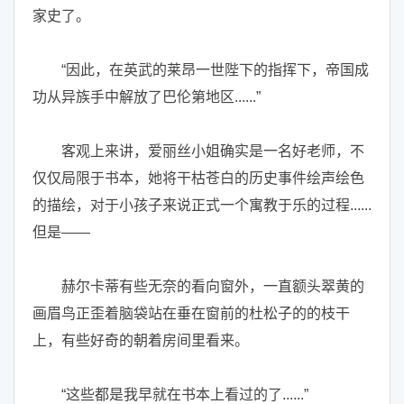
家史了。
“因此，在英武的莱昂一世陛下的指挥下，帝国成
功从异族手中解放了巴伦第地区......”
客观上来讲，爱丽丝小姐确实是一名好老师，不
仅仅局限于书本，她将干枯苍白的历史事件绘声绘色
的描绘，对于小孩子来说正式一个寓教于乐的过程......
但是——
赫尔卡蒂有些无奈的看向窗外，一直额头翠黄的
画眉鸟正歪着脑袋站在垂在窗前的杜松子的的枝干
上，有些好奇的朝着房间里看来。
“这些都是我早就在书本上看过的了......”