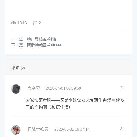
1316
2
上一篇：
镜月界绮谭·剑仙
下一篇：
阿斯特赖亚·Astraea
评论
(2)
言字旁
1#
2020-04-01 00:09:59
大家快来看啊——这是巫妖读女恶党转生系漫画读多
了的产物啊（被捂住嘴）
狂战士铁圆
2#
2020-03-31 19:37:14