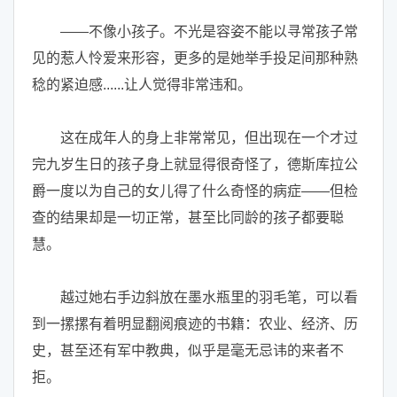
——不像小孩子。不光是容姿不能以寻常孩子常
见的惹人怜爱来形容，更多的是她举手投足间那种熟
稔的紧迫感......让人觉得非常违和。
这在成年人的身上非常常见，但出现在一个才过
完九岁生日的孩子身上就显得很奇怪了，德斯库拉公
爵一度以为自己的女儿得了什么奇怪的病症——但检
查的结果却是一切正常，甚至比同龄的孩子都要聪
慧。
越过她右手边斜放在墨水瓶里的羽毛笔，可以看
到一摞摞有着明显翻阅痕迹的书籍：农业、经济、历
史，甚至还有军中教典，似乎是毫无忌讳的来者不
拒。