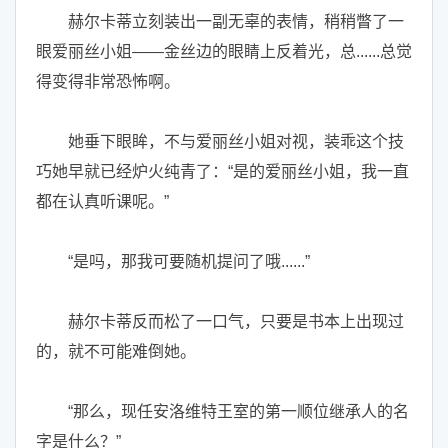
赫尔卡蒂立刻装出一副无辜的表情，稍稍瞥了一
眼爱丽丝小姐——金丝边的眼睛上反着光，总......总觉
得变得非常恐怖啊。
她垂下眼眸，不与爱丽丝小姐对视，装乖这个技
巧她早就已经炉火纯青了：“是的爱丽丝小姐，我一直
都在认真听课呢。”
“是吗，那我可要随机提问了哦......”
赫尔卡蒂反而松了一口气，只要是书本上出现过
的，就不可能难倒她。
“那么，现任安洛维特王室的第一顺位继承人的名
字是什么？”