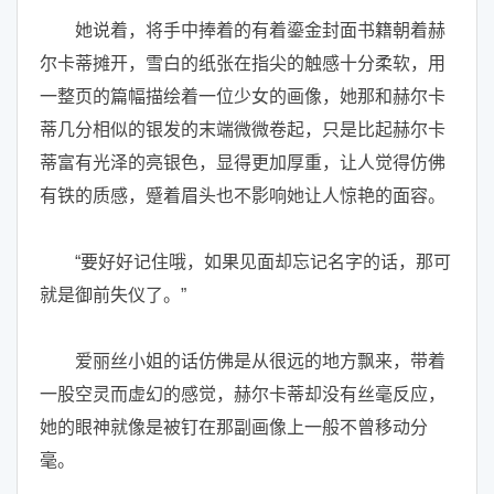
她说着，将手中捧着的有着鎏金封面书籍朝着赫
尔卡蒂摊开，雪白的纸张在指尖的触感十分柔软，用
一整页的篇幅描绘着一位少女的画像，她那和赫尔卡
蒂几分相似的银发的末端微微卷起，只是比起赫尔卡
蒂富有光泽的亮银色，显得更加厚重，让人觉得仿佛
有铁的质感，蹙着眉头也不影响她让人惊艳的面容。
“要好好记住哦，如果见面却忘记名字的话，那可
就是御前失仪了。”
爱丽丝小姐的话仿佛是从很远的地方飘来，带着
一股空灵而虚幻的感觉，赫尔卡蒂却没有丝毫反应，
她的眼神就像是被钉在那副画像上一般不曾移动分
毫。