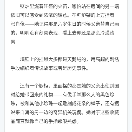
壁炉里燃着旺盛的火苗，哪怕站在房间的另一端
依旧可以感受到浓浓的暖意。在壁炉架的上方挂着一
张肖像——她记得那是六岁生日的时候父亲替自己画
的，明明没有刻意表现，看上去却还是那么冷漠疏
离......
墙壁上的挂毯大多都是天鹅绒的，用高超的刺绣
手段编织着传说故事或者是历史事件。
还有一个橱柜，里面摆的都是她的父亲出使别国
时给她带回来的礼物——有像手掌那么大的黑色珍
珠，被和其他小珍珠一起雕刻成花朵的样子，还有据
说来自海的另一边的奇异机关玩偶。她对于这些收藏
品简直就像自己的手指那般熟悉。