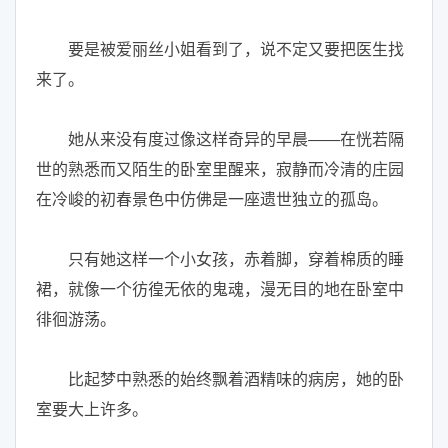
要是被爱丽丝小姐看到了，说不定又要把医生找
来了。
她从来没有度过像这样奇异的早晨——在恍若隔
世的熟悉而又陌生的卧室里醒来，寂静而冷清的庄园
在冷峻的初春景色中仿佛是一座遗世独立的孤岛。
只有她这样一个小女孩，赤着脚，穿着棉质的睡
裙，就像一个彷徨无依的鬼魂，漫无目的地在卧室中
徘徊游荡。
比起梦中熟悉的始终飘着酒精味的病房，她的卧
室要大上许多。