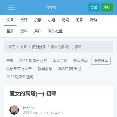
搜索
登录
注册
文章
点评
投票
小组
唠叨
问答
活动
相册
资料
用户
我的社区
首页
文章
原创分享
魔女的高塔(一) 初啼
全部
2026 荆棘王冠奖
水贴讨论
外网作品
原创分享
俱乐部官方公告
新闻消息
2023荆棘王冠
2025荆棘王冠奖
魔女的高塔(一) 初啼
lich001
发表于 2020-03-31 17:43:01