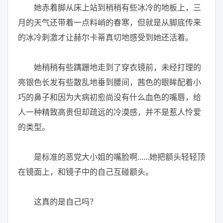
她赤着脚从床上站到稍稍有些冰冷的地板上，三
月的天气还带着一点料峭的春寒，但就是从脚底传来
的冰冷刺激才让赫尔卡蒂真切地感受到她还活着。
她稍稍有些蹒跚地走到了穿衣镜前，未经打理的
亮银色长发有些散乱地垂到腰间，茜色的眼眸配着小
巧的鼻子和因为大病初愈尚没有什么血色的嘴唇，给
人一种精致高贵但却疏远的冷漠感，并不是惹人怜爱
的类型。
是标准的恶党大小姐的嘴脸啊......她把额头轻轻顶
在镜面上，和镜子中的自己互碰额头。
这真的是自己吗？