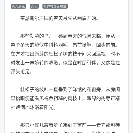
蒸汽朋克
西幻
世界构造者联盟
密瑟谢尔庄园的春天最先从画眉开始。
那些勤劳的鸟儿一感到春天的气息来临，便从一
整个冬天的蛰伏中抖抖羽毛，昂首挺胸，阔步向前。
在方才抽出新芽的杜松子树的枝干间来回巡视，时不
时发出一声婉转的啁啾，似是在呼朋引伴，又像是在
评头论足。
杜松子的枝叶一直垂到了洋馆的花窗旁，从房间
里抬眼便能看见褐色粗糙的树枝上，嫩绿的树芽正精
神饱满地沐浴着阳光。
那只小雀儿踱着步子凑到了窗前——看它那副神