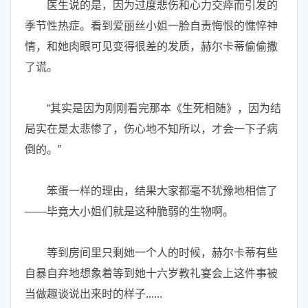
医生说的是，因为过度悲伤和心力交瘁而引发的
季节性热症。看到爱丽丝小姐一脸自责悔恨的憔悴神
情，和她肉眼可见变得很差的发质，赫尔卡蒂偷偷撒
了谎。
“其实是因为刚刚看完那本《生死相随》，因为结
局实在是太悲惨了，伤心地不知所以，才会一下子病
倒的。”
笨蛋一样的理由，结果大家都毫不犹豫地相信了
——毕竟大小姐们就是这种脆弱的生物啊。
等到房间里只剩她一个人的时候，赫尔卡蒂有些
自暴自弃地想象着等到她十六岁教礼宴会上这件事被
当做趣谈说出来时的样子......