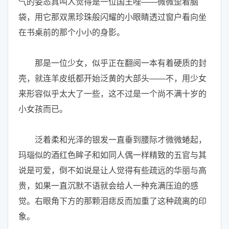
气的姿态真叫人觉得是一位国王哩——微微歪着脑
袋，用它那双黑珍珠般闪耀的小眼睛透过窗户看向坐
在书桌前的那个小小的身影。
那是一位少女，似乎正在翻阅一本有着硬质的封
壳，就连羊皮纸都开始泛黄的大部头——不，用少女
来形容似乎太大了一些，这不过是一个尚不满十岁的
小女孩而已。
泛着柔和光泽的银发一直垂到腰际才微微蜷起，
玛瑙似的酒红色眸子和如同人偶一样精致的五官与其
说是可爱，倒不如说是让人觉得有些疏远的华丽与高
贵，如果一直沉默不语就会给人一种充满压迫的感
觉。右眼角下方的那颗泪痣反而加重了这种疏离的印
象。