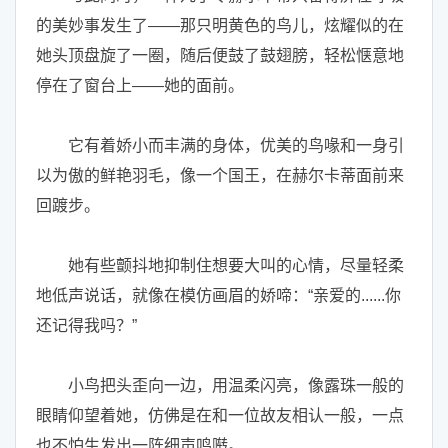
的美妙事发生了——那只明黄色的鸟儿，炫耀似的在
她头顶盘旋了一圈，随后便鼓了鼓翅膀，轻松惬意地
停在了窗台上——她的面前。
它有着娇小而丰满的身体，优美的鸟喙和一身引
以为傲的鲜艳羽毛，像一个国王，在赫尔卡蒂面前来
回踱步。
她有些颤抖地抑制住想要大叫的心情，尽量轻柔
地低声说话，就像在模仿画眉的娇啼：“亲爱的......你
还记得我吗？”
小鸟把头歪向一边，用温柔闪亮，像露珠一般的
眼睛仰望着她，仿佛是在和一位故友相认一般，一点
也不怕生发出一阵细声鸣啭。