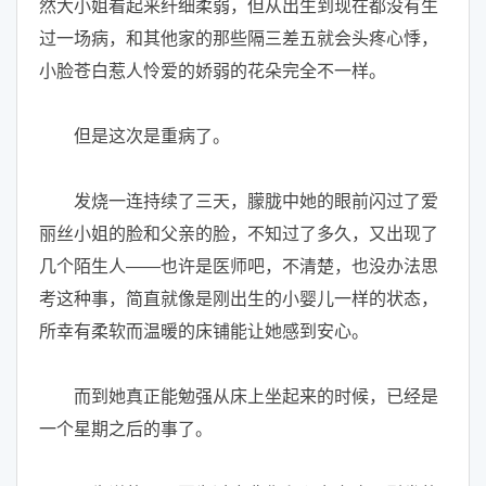
然大小姐看起来纤细柔弱，但从出生到现在都没有生
过一场病，和其他家的那些隔三差五就会头疼心悸，
小脸苍白惹人怜爱的娇弱的花朵完全不一样。
但是这次是重病了。
发烧一连持续了三天，朦胧中她的眼前闪过了爱
丽丝小姐的脸和父亲的脸，不知过了多久，又出现了
几个陌生人——也许是医师吧，不清楚，也没办法思
考这种事，简直就像是刚出生的小婴儿一样的状态，
所幸有柔软而温暖的床铺能让她感到安心。
而到她真正能勉强从床上坐起来的时候，已经是
一个星期之后的事了。