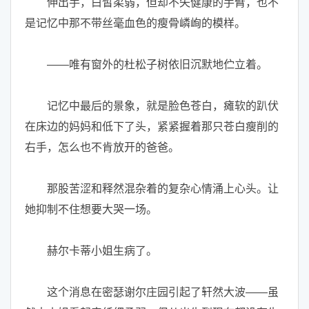
伸出手，白皙柔弱，但却不失健康的手臂，也不
是记忆中那不带丝毫血色的瘦骨嶙峋的模样。
——唯有窗外的杜松子树依旧沉默地伫立着。
记忆中最后的景象，就是脸色苍白，瘫软的趴伏
在床边的妈妈和低下了头，紧紧握着那只苍白瘦削的
右手，怎么也不肯放开的爸爸。
那股苦涩和释然混杂着的复杂心情涌上心头。让
她抑制不住想要大哭一场。
赫尔卡蒂小姐生病了。
这个消息在密瑟谢尔庄园引起了轩然大波——虽