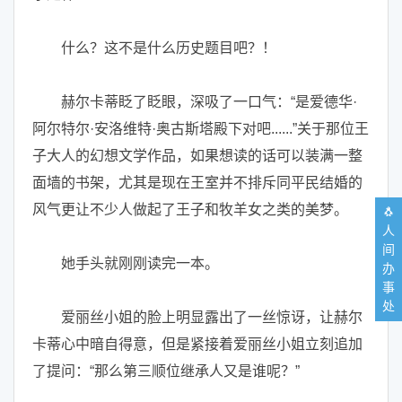
什么？这不是什么历史题目吧？！
赫尔卡蒂眨了眨眼，深吸了一口气：“是爱德华·
阿尔特尔·安洛维特·奥古斯塔殿下对吧......”关于那位王
子大人的幻想文学作品，如果想读的话可以装满一整
面墙的书架，尤其是现在王室并不排斥同平民结婚的
风气更让不少人做起了王子和牧羊女之类的美梦。
🐧
人
间
她手头就刚刚读完一本。
办
事
处
爱丽丝小姐的脸上明显露出了一丝惊讶，让赫尔
卡蒂心中暗自得意，但是紧接着爱丽丝小姐立刻追加
了提问：“那么第三顺位继承人又是谁呢？”