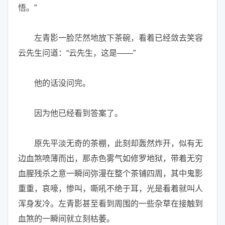
悟。”
左青影一脸茫然地放下茶碗，看着已经敛去笑容
云先生问道：“云先生，这是——”
他的话没问完。
因为他已经看到答案了。
原先平淡无奇的茶棚，此刻却轰然炸开，似有无
边血煞喷薄而出，那赤色雾气如修罗地狱，带着无穷
血腥残杀之意一瞬间弥漫在整个茶铺四周，其中鬼影
重重，哀嚎，惨叫，嘶吼不绝于耳，光是看着就叫人
浑身发冷。左青影甚至看到周围的一些杂草在接触到
血煞的一瞬间就立刻枯萎。