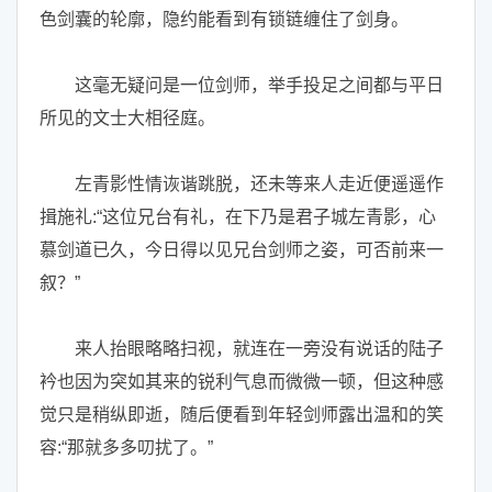
色剑囊的轮廓，隐约能看到有锁链缠住了剑身。
这毫无疑问是一位剑师，举手投足之间都与平日
所见的文士大相径庭。
左青影性情诙谐跳脱，还未等来人走近便遥遥作
揖施礼:“这位兄台有礼，在下乃是君子城左青影，心
慕剑道已久，今日得以见兄台剑师之姿，可否前来一
叙？”
来人抬眼略略扫视，就连在一旁没有说话的陆子
衿也因为突如其来的锐利气息而微微一顿，但这种感
觉只是稍纵即逝，随后便看到年轻剑师露出温和的笑
容:“那就多多叨扰了。”