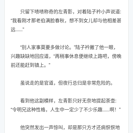
只留下啧啧称奇的左青影，对着陆子衿小声说道:
“我看刚才那老伯满脸春秋，想不到女儿却与他相差甚
远......”
“别人家事莫要多做讨论。”陆子衿撇了他一眼，
兴趣缺缺地回应道，“再稍事休息便继续上路吧，傍晚
前还能赶到镇上。”
虽说走的是官道，但夜行总归是非常危险的。
看到他这副模样，左青影只好无奈地提起茶壶:
“令明兄这种性格，人生中一定少了不少乐趣......啊！”
他突然发出一声惊叫，却是那只方才还病恹恹地