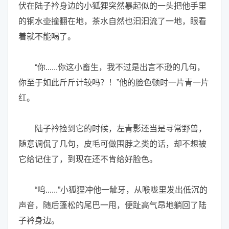
伏在陆子衿身边的小狐狸突然暴起似的一头把他手里
的铜水壶撞翻在地，茶水自然也汩汩流了一地，眼看
着就不能喝了。
“你......你这小畜生，我不过是出言不逊的几句，
你至于如此斤斤计较吗？！”他的脸色顿时一片青一片
红。
陆子衿捡到它的时候，左青影还当是寻常野兽，
随意调侃了几句，皮毛可做围脖之类的话，却不想被
它给记住了，到现在还不肯给好脸色。
“呜......”小狐狸冲他一龇牙，从喉咙里发出低沉的
声音，随后蓬松的尾巴一甩，便趾高气昂地躺回了陆
子衿身边。