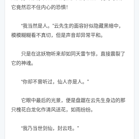
它竟然忍不住内心的恐惧！
“我当然是人。”云先生的面容好似隐藏黑暗中，
模模糊糊看不真切，但是声音却异常平和。
只是在这妖物听来却如同天雷乍惊，直接震裂了
它的神魂。
“你却不曾听过，仙人亦是人。”
它眼中最后的光景，便是盘踞在云先生身边的那
只槐花白龙化作清风送花，如雨纷纷。
“我乃当世剑仙，封云珄。”