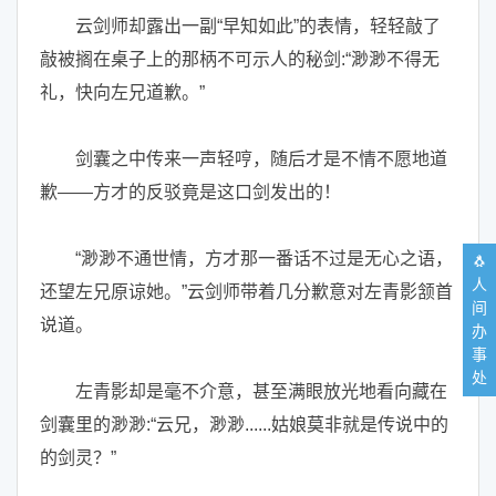
云剑师却露出一副“早知如此”的表情，轻轻敲了
敲被搁在桌子上的那柄不可示人的秘剑:“渺渺不得无
礼，快向左兄道歉。”
剑囊之中传来一声轻哼，随后才是不情不愿地道
歉——方才的反驳竟是这口剑发出的！
“渺渺不通世情，方才那一番话不过是无心之语，
🐧
人
还望左兄原谅她。”云剑师带着几分歉意对左青影颔首
间
说道。
办
事
处
左青影却是毫不介意，甚至满眼放光地看向藏在
剑囊里的渺渺:“云兄，渺渺......姑娘莫非就是传说中的
的剑灵？”