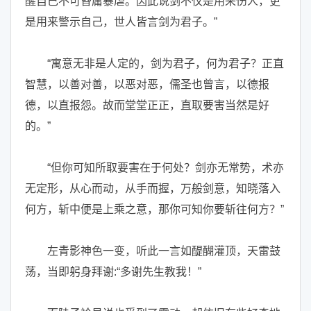
醒自己不可昏庸暴虐。因此说剑不仅是用来伤人，更
是用来警示自己，世人皆言剑为君子。”
“寓意无非是人定的，剑为君子，何为君子？正直
智慧，以善对善，以恶对恶，儒圣也曾言，以德报
德，以直报怨。故而堂堂正正，直取要害当然是好
的。”
“但你可知所取要害在于何处？剑亦无常势，术亦
无定形，从心而动，从手而握，万般剑意，知晓落入
何方，斩中便是上乘之意，那你可知你要斩往何方？”
左青影神色一变，听此一言如醍醐灌顶，天雷鼓
荡，当即躬身拜谢:“多谢先生教我！”