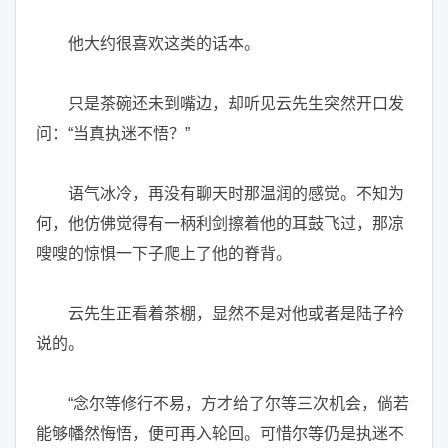
他大约很喜欢这类的话本。
只是茶碗还未到嘴边，却听见云先生突然开口发
问：“当真执迷不悟？”
语气冰冷，再没有聊天时那温润的感觉。不知为
何，他仿佛觉得有一柄利剑擦着他的耳鼓飞过，那凉
嗖嗖的惊惧一下子爬上了他的脊背。
云先生正看着茶棚，显然不是对他或者是陆子衿
说的。
“念尔等修行不易，方才给了尔等三次机会，倘若
能够幡然悔悟，便可再入轮回。可惜尔等仍是执迷不