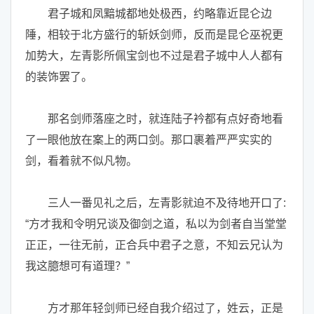
君子城和凤黯城都地处极西，约略靠近昆仑边
陲，相较于北方盛行的斩妖剑师，反而是昆仑巫祝更
加势大，左青影所佩宝剑也不过是君子城中人人都有
的装饰罢了。
那名剑师落座之时，就连陆子衿都有点好奇地看
了一眼他放在案上的两口剑。那口裹着严严实实的
剑，看着就不似凡物。
三人一番见礼之后，左青影就迫不及待地开口了:
“方才我和令明兄谈及御剑之道，私以为剑者自当堂堂
正正，一往无前，正合兵中君子之意，不知云兄认为
我这臆想可有道理？”
方才那年轻剑师已经自我介绍过了，姓云，正是