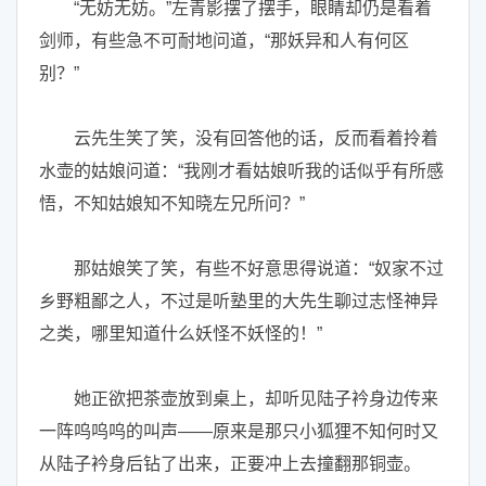
“无妨无妨。”左青影摆了摆手，眼睛却仍是看着
剑师，有些急不可耐地问道，“那妖异和人有何区
别？”
云先生笑了笑，没有回答他的话，反而看着拎着
水壶的姑娘问道：“我刚才看姑娘听我的话似乎有所感
悟，不知姑娘知不知晓左兄所问？”
那姑娘笑了笑，有些不好意思得说道：“奴家不过
乡野粗鄙之人，不过是听塾里的大先生聊过志怪神异
之类，哪里知道什么妖怪不妖怪的！”
她正欲把茶壶放到桌上，却听见陆子衿身边传来
一阵呜呜呜的叫声——原来是那只小狐狸不知何时又
从陆子衿身后钻了出来，正要冲上去撞翻那铜壶。