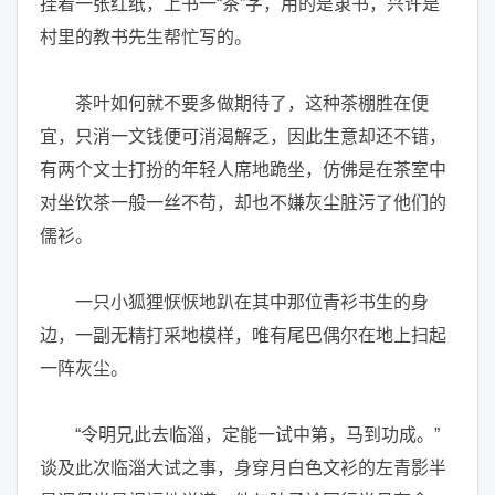
挂着一张红纸，上书一“茶”字，用的是隶书，兴许是
村里的教书先生帮忙写的。
茶叶如何就不要多做期待了，这种茶棚胜在便
宜，只消一文钱便可消渴解乏，因此生意却还不错，
有两个文士打扮的年轻人席地跪坐，仿佛是在茶室中
对坐饮茶一般一丝不苟，却也不嫌灰尘脏污了他们的
儒衫。
一只小狐狸恹恹地趴在其中那位青衫书生的身
边，一副无精打采地模样，唯有尾巴偶尔在地上扫起
一阵灰尘。
“令明兄此去临淄，定能一试中第，马到功成。”
谈及此次临淄大试之事，身穿月白色文衫的左青影半