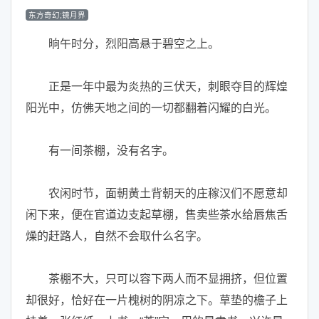
东方奇幻;镜月界
晌午时分，烈阳高悬于碧空之上。
正是一年中最为炎热的三伏天，刺眼夺目的辉煌
阳光中，仿佛天地之间的一切都翻着闪耀的白光。
有一间茶棚，没有名字。
农闲时节，面朝黄土背朝天的庄稼汉们不愿意却
闲下来，便在官道边支起草棚，售卖些茶水给唇焦舌
燥的赶路人，自然不会取什么名字。
茶棚不大，只可以容下两人而不显拥挤，但位置
却很好，恰好在一片槐树的阴凉之下。草垫的檐子上