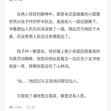
在两人惊异的眼神中，那原本还瑟缩着的小狐狸
突然从陆子衿的怀中跃出，竟是如人一般后腿跪下，
冲着那仙人的方向深深做了一揖，随后灵巧地跃下木
桌，还没等两人反应过来便跑远了。
陆子衿一眼望去，恰好撞上那小赤狐回首看来的
乌黑灵动眼眸，恍惚间他似是看见一位红衣少女冲他
俏皮一笑，转瞬就隐没在了山林间。
“仙......”他回过头正欲询问那位仙人。
只是除了满地雪白落英，哪里还有人影。
1246
10