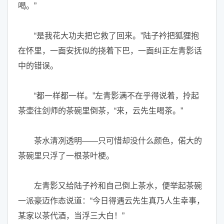
喝。”
“是我花大功夫把它救了回来。”陆子衿把狐狸抱
在怀里，一面安抚似的挠着下巴，一面纠正左青影话
中的错误。
“都一样都一样。”左青影满不在乎得说着，拎起
茶壶往剑师的茶碗里倒茶，“来，云先生喝茶。”
茶水清冽透明——只可惜却没什么颜色，偌大的
茶碗里只浮了一根茶叶梗。
左青影又给陆子衿和自己倒上茶水，便举起茶碗
一派豪迈作态说道：“今日得遇云先生真乃人生幸事，
某家以茶代酒，当浮三大白！”