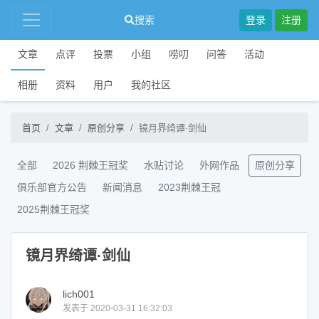
搜索
登录
注册
文章
点评
投票
小组
唠叨
问答
活动
相册
资料
用户
我的社区
首页
文章
原创分享
镜月界绮谭·剑仙
全部
2026 荆棘王冠奖
水贴讨论
外网作品
原创分享
俱乐部官方公告
新闻消息
2023荆棘王冠
2025荆棘王冠奖
镜月界绮谭·剑仙
lich001
发表于 2020-03-31 16:32:03