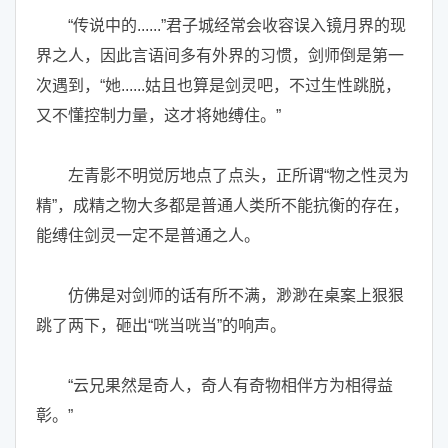
“传说中的......”君子城经常会收容误入镜月界的现
界之人，因此言语间多有外界的习惯，剑师倒是第一
次遇到，“她......姑且也算是剑灵吧，不过生性跳脱，
又不懂控制力量，这才将她缚住。”
左青影不明觉厉地点了点头，正所谓“物之性灵为
精”，成精之物大多都是普通人类所不能抗衡的存在，
能缚住剑灵一定不是普通之人。
仿佛是对剑师的话有所不满，渺渺在桌案上狠狠
跳了两下，砸出“咣当咣当”的响声。
“云兄果然是奇人，奇人有奇物相伴方为相得益
彰。”