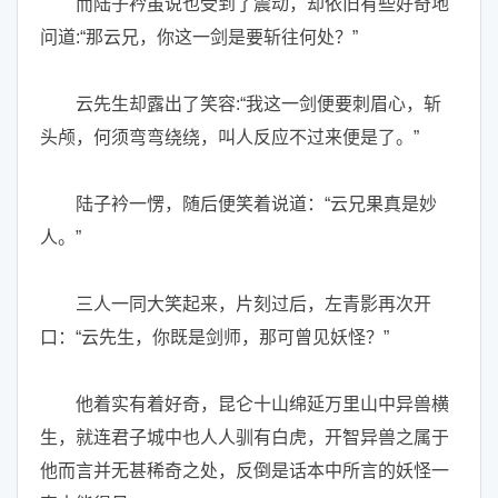
而陆子衿虽说也受到了震动，却依旧有些好奇地
问道:“那云兄，你这一剑是要斩往何处？”
云先生却露出了笑容:“我这一剑便要刺眉心，斩
头颅，何须弯弯绕绕，叫人反应不过来便是了。”
陆子衿一愣，随后便笑着说道：“云兄果真是妙
人。”
三人一同大笑起来，片刻过后，左青影再次开
口：“云先生，你既是剑师，那可曾见妖怪？”
他着实有着好奇，昆仑十山绵延万里山中异兽横
生，就连君子城中也人人驯有白虎，开智异兽之属于
他而言并无甚稀奇之处，反倒是话本中所言的妖怪一