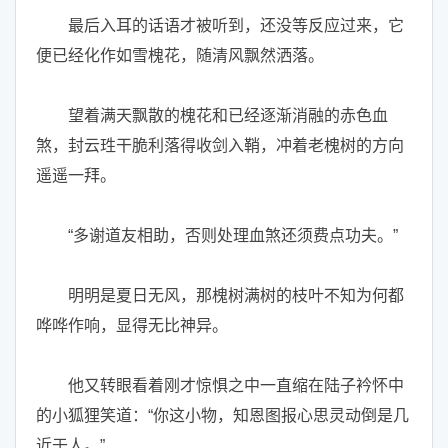
最后入耳的话语才被听到，还没等反应过来，它
便已经化作如雪槐花，随清风飘然洒落。
望着满天飘散的槐花和已经逐渐消融的赤色血
煞，封云珄干脆利落得收剑入鞘，冲着老槐树的方向
遥遥一拜。
“多谢道友相助，否则处理血煞还须费点功夫。”
明明是夏日无风，那槐树满树的枝叶不知为何都
哗哗作响，显得无比神异。
他又转眼看着刚才惊惧之中一直缩在陆子衿怀中
的小狐狸笑道：“你这小物，知恩图报心思灵动倒是几
近于人。”