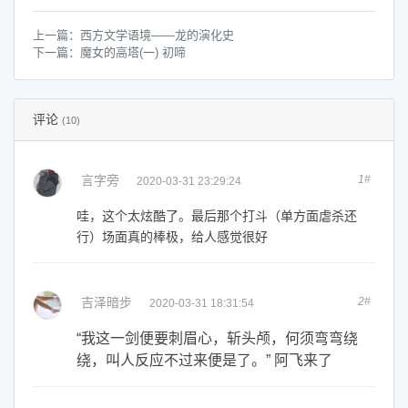
上一篇：
西方文学语境——龙的演化史
下一篇：
魔女的高塔(一) 初啼
评论
(10)
言字旁
1#
2020-03-31 23:29:24
哇，这个太炫酷了。最后那个打斗（单方面虐杀还
行）场面真的棒极，给人感觉很好
吉泽暗步
2#
2020-03-31 18:31:54
“我这一剑便要刺眉心，斩头颅，何须弯弯绕
绕，叫人反应不过来便是了。” 阿飞来了