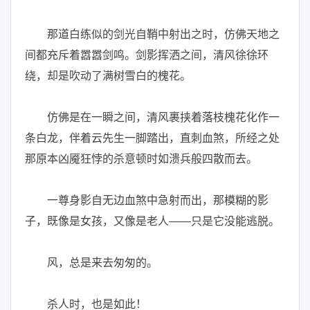
那道白练似的剑光自鞘中射出之时，仿佛天地之
间都充斥着嚣嚣剑鸣。剑影挥洒之间，清风徐徐环
绕，却是吹动了满树雪白的槐花。
仿佛是在一瞬之间，清风裹挟着落枝槐花化作一
条白龙，伴着云先生一脚踏出，直刺血煞，所经之处
那原本凶魇狂悖的杀意顿时如溃兵般四散而去。
一尊身影自无边血煞中急射而出，那模糊的影
子，既像是女孩，又像是老人——只是它没能逃脱。
风，总是来去匆匆的。
杀人时，也是如此！