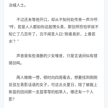
冶城人士。
不过还未等他开口，却从不知何处传来一声冷哼:
“哼，若是人人都如你这般愣头青，那剑师恐怕早就不
知亡了几百年了，岂不闻圣人曰:‘刚者易折，上善若
水’？”
声音是有些清脆的少女嗓音，只是言语间似有铿
锵剑鸣。
两人微微一愣，顿时向四周看去，想要找到刚刚
反驳左青影话语的女子，可这炎炎夏日，除了被栽上
新苗的田间那一支孤零零的稻草人，哪还有一个人
影？