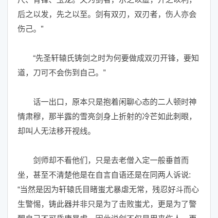
后之以发，先之以至。剑有双刃，双刃者，伤人亦会
伤己。”
“先圣轩辕氏铸剑之时为何要做成双刃开锋，要知
道，刀可不会伤到自己。”
话一出口，原本只是抱着闲聊心态的二人顿时神
情肃穆，那半露的雪亮剑身上折射的冷芒如此刺眼，
却叫人无法移开视线。
剑师却不看他们，只是去老僧入定一般垂首而
坐，甚至不清楚他是在自言自语还是在同两人诉说:
“当然是因为轩辕氏目睹蚩尤暴虐无常，残忍好斗而心
生警惕，铸此器并非只是为了击败蚩尤，更是为了警