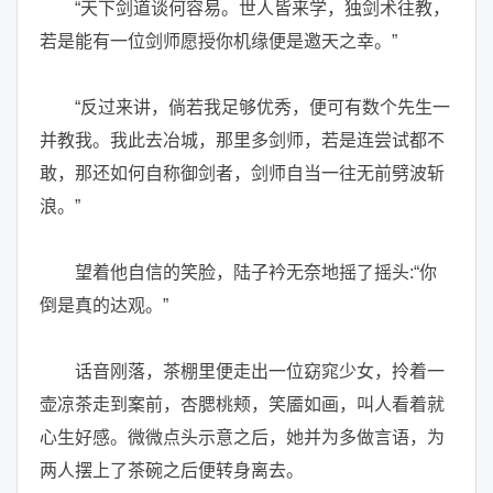
“天下剑道谈何容易。世人皆来学，独剑术往教，
若是能有一位剑师愿授你机缘便是邀天之幸。”
“反过来讲，倘若我足够优秀，便可有数个先生一
并教我。我此去冶城，那里多剑师，若是连尝试都不
敢，那还如何自称御剑者，剑师自当一往无前劈波斩
浪。”
望着他自信的笑脸，陆子衿无奈地摇了摇头:“你
倒是真的达观。”
话音刚落，茶棚里便走出一位窈窕少女，拎着一
壶凉茶走到案前，杏腮桃颊，笑靥如画，叫人看着就
心生好感。微微点头示意之后，她并为多做言语，为
两人摆上了茶碗之后便转身离去。