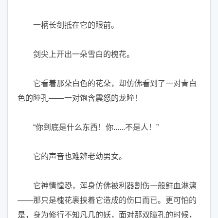
一柄长剑抵在它的眼前。
剑尖上开出一朵雪白的槐花。
它看着那朵白色的花朵，却仿佛看到了一对青白
色的瞳孔——一对饱含震怒的龙瞳！
“你到底是什么东西！你......不是人！”
它的声音也难辨老幼男女。
它神情惶恐，浑身仿佛被利器割伤一般鲜血淋漓
——那只是槐花裹挟着它造成的伤口而已。更可怕的
是，身为修行不知凡几的妖，面对那双瞳孔的时候，