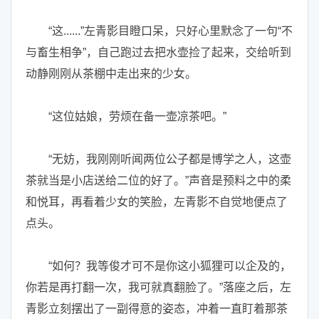
“这......”左青影目瞪口呆，只好心里默念了一句“不
与畜生相争”，自己跑过去把水壶捡了起来，交给听到
动静刚刚从茶棚中走出来的少女。
“这位姑娘，劳烦在备一壶凉茶吧。”
“无妨，我刚刚听闻两位公子都是博学之人，这壶
茶就当是小店送给二位的好了。”声音是预料之中的柔
和悦耳，再看着少女的笑脸，左青影不自觉地便点了
点头。
“如何？我等俊才可不是你这小狐狸可以企及的，
你若是再打翻一次，我可就真翻脸了。”落座之后，左
青影立刻摆出了一副得意的姿态，冲着一直盯着那茶