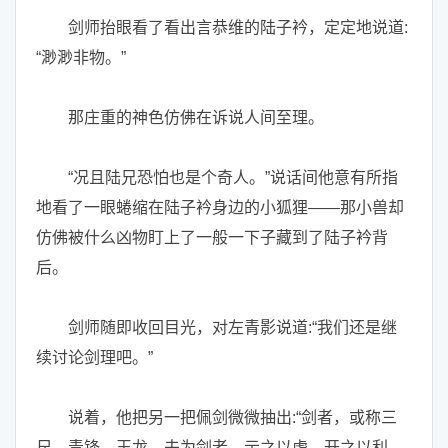
剑师抬眼看了看出言恭维的陆子衿，定定地说道:
“渺渺非物。”
那庄重的神色仿佛在诉说人间至理。
“况且陆兄恐怕也是个奇人。”说话间他意有所指
地看了一眼蜷缩在陆子衿身边的小狐狸——那小兽却
仿佛被什么凶物盯上了一般一下子藏到了陆子衿背
后。
剑师随即收回目光，对左青影说道:“我们还是继
续讨论剑理吧。”
说着，他把另一把佩剑微微抽出:“剑者，或称三
尺、青锋、玉龙。夫为剑者，示之以虚，开之以利，