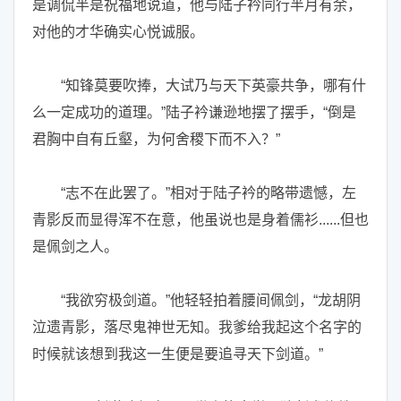
是调侃半是祝福地说道，他与陆子衿同行半月有余，
对他的才华确实心悦诚服。
“知锋莫要吹捧，大试乃与天下英豪共争，哪有什
么一定成功的道理。”陆子衿谦逊地摆了摆手，“倒是
君胸中自有丘壑，为何舍稷下而不入？”
“志不在此罢了。”相对于陆子衿的略带遗憾，左
青影反而显得浑不在意，他虽说也是身着儒衫......但也
是佩剑之人。
“我欲穷极剑道。”他轻轻拍着腰间佩剑，“龙胡阴
泣遗青影，落尽鬼神世无知。我爹给我起这个名字的
时候就该想到我这一生便是要追寻天下剑道。”