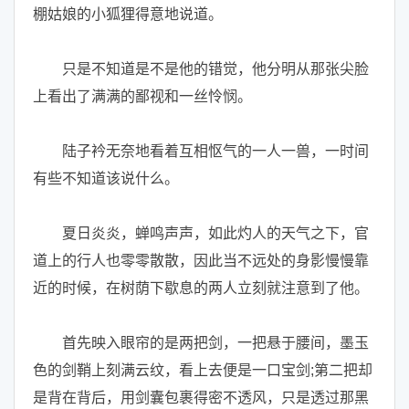
棚姑娘的小狐狸得意地说道。
只是不知道是不是他的错觉，他分明从那张尖脸
上看出了满满的鄙视和一丝怜悯。
陆子衿无奈地看着互相怄气的一人一兽，一时间
有些不知道该说什么。
夏日炎炎，蝉鸣声声，如此灼人的天气之下，官
道上的行人也零零散散，因此当不远处的身影慢慢靠
近的时候，在树荫下歇息的两人立刻就注意到了他。
首先映入眼帘的是两把剑，一把悬于腰间，墨玉
色的剑鞘上刻满云纹，看上去便是一口宝剑;第二把却
是背在背后，用剑囊包裹得密不透风，只是透过那黑