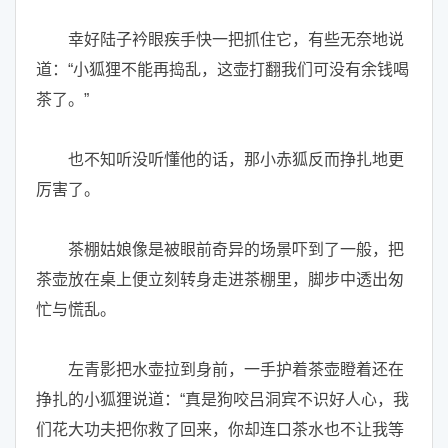
幸好陆子衿眼疾手快一把抓住它，有些无奈地说
道：“小狐狸不能再捣乱，这壶打翻我们可没有余钱喝
茶了。”
也不知听没听懂他的话，那小赤狐反而挣扎地更
厉害了。
茶棚姑娘像是被眼前奇异的场景吓到了一般，把
茶壶放在桌上便立刻转身走进茶棚里，脚步中透出匆
忙与慌乱。
左青影把水壶拉到身前，一手护着茶壶瞪着还在
挣扎的小狐狸说道：“真是狗咬吕洞宾不识好人心，我
们花大功夫把你救了回来，你却连口茶水也不让我等