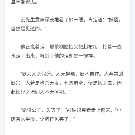
直未能得见。
云先生意味深长地看了他一眼，肯定道：“妖怪，
自然是见过的。”
他正说着话，那茶棚姑娘又掀起布帘，拎着一壶
水走了出来，听到了他的话却是一愣神。
“妖为人之假造。人无衅焉，妖不自作。人弃常则
妖兴，人若是嗜杀无度，七恶俱全，便是妖之属，因
此妖异之流同人本无区别。”
“诸位公子，久等了。”那姑娘笑着走上前来，“小
店茶水平淡，让诸位见笑了。”