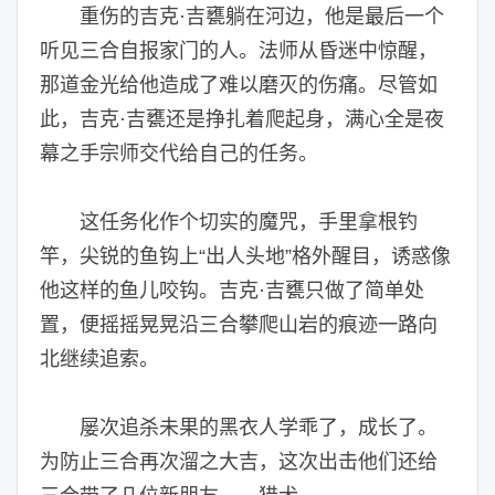
重伤的吉克·吉甕躺在河边，他是最后一个
听见三合自报家门的人。法师从昏迷中惊醒，
那道金光给他造成了难以磨灭的伤痛。尽管如
此，吉克·吉甕还是挣扎着爬起身，满心全是夜
幕之手宗师交代给自己的任务。
这任务化作个切实的魔咒，手里拿根钓
竿，尖锐的鱼钩上“出人头地”格外醒目，诱惑像
他这样的鱼儿咬钩。吉克·吉甕只做了简单处
置，便摇摇晃晃沿三合攀爬山岩的痕迹一路向
北继续追索。
屡次追杀未果的黑衣人学乖了，成长了。
为防止三合再次溜之大吉，这次出击他们还给