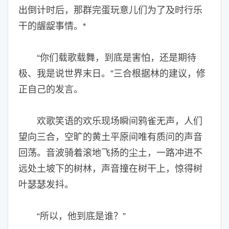
出倒计时后，那群完蛋玩意儿们为了及时行乐
干的龌龊事情。
*
“你们载歌载舞，到底是害怕，还是期待
极、我是说世界末日。”三合根据林的建议，修
正自己的发言。
欢歌笑语的欢乐现场瞬间鸦雀无声，人们
望向三合，空旷的黄土平原间唯有质问的声音
回荡。音波骑着滚地飞扬的尘土，一路冲进不
远处土坡下的树林，声音撞在树干上，惊得树
叶瑟瑟发抖。
“所以，他到底是谁？”