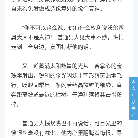
自来卷头发做成造像意外的像个真神。
“你不可以这么说，你有什么权利说沃尔西
奥大人不是真神！”普通男人见大事不妙，慌忙
走到三合身边，妄图打断他的话。
又一道蓄满太阳能量的光从三合掌心的宝
珠里射出，锐利的金光闪烁十字形耀斑贴地飞
🐧
行，眨眼间犁出一条闪着结晶微粒的细线，直
人
奔距离坡道最近的枯树，干净利落将其击得粉
间
办
碎。
事
处
普通男人抿紧嘴巴不再说话，可目光里的
愤恨丝毫没有减少。他内心里翻腾着悔恨，寻