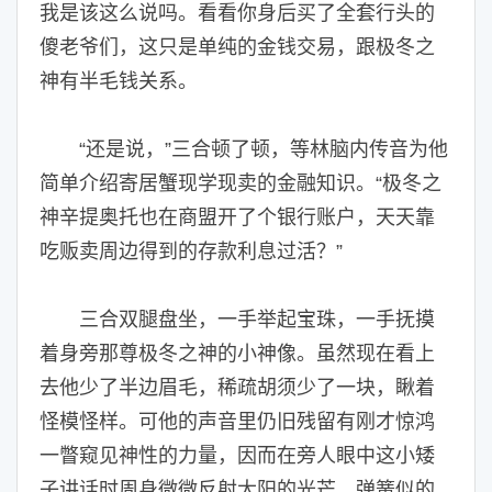
我是该这么说吗。看看你身后买了全套行头的
傻老爷们，这只是单纯的金钱交易，跟极冬之
神有半毛钱关系。
“还是说，”三合顿了顿，等林脑内传音为他
简单介绍寄居蟹现学现卖的金融知识。“极冬之
神辛提奥托也在商盟开了个银行账户，天天靠
吃贩卖周边得到的存款利息过活？”
三合双腿盘坐，一手举起宝珠，一手抚摸
着身旁那尊极冬之神的小神像。虽然现在看上
去他少了半边眉毛，稀疏胡须少了一块，瞅着
怪模怪样。可他的声音里仍旧残留有刚才惊鸿
一瞥窥见神性的力量，因而在旁人眼中这小矮
子讲话时周身微微反射太阳的光芒，弹簧似的