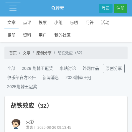
搜索
登录
注册
文章
点评
投票
小组
唠叨
问答
活动
相册
资料
用户
我的社区
首页
文章
原创分享
胡铁效应（32）
全部
2026 荆棘王冠奖
水贴讨论
外网作品
原创分享
俱乐部官方公告
新闻消息
2023荆棘王冠
2025荆棘王冠奖
胡铁效应（32）
火彩
发表于 2025-08-26 09:13:45