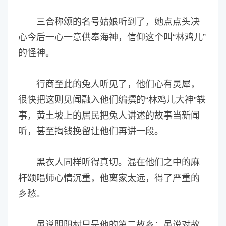
三合称颂的名号姑娘听到了，她点点头决
心今后一心一意供奉海神，信仰这个叫“林鸡儿”
的怪神。
行商至此的兔人听见了，他们心有灵犀，
很快把这则见闻融入他们编撰的“林鸡儿大神”轶
事，黄土坡上的居民把兔人讲述的故事当新闻
听，甚至掏钱挽留让他们再讲一段。
黑衣人同样听得真切。混在他们之中的麻
杆颂唱师心情沉重，他离家太远，得了严重的
乡愁。
虽说阴阳村只是他的第二故乡；虽说对故