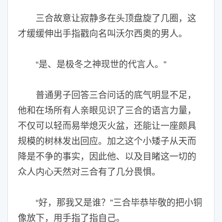
三合故意让寂静多在头顶盘旋了几圈，这
才缓缓伸出手指戳向名叫沃尔西奥的男人。
“是、是极冬之神现世的代言人。”
普通男子回答三合问话的底气明显不足，
他和在场所有人亲眼见识了三合的语言力量，
不仅可以轻而易举熄灭火盆，还能让一座颇具
规模的树林发出回应。加之这个小矮子从天而
降是不争的事实，因此他、以及目睹这一切的
众人内心天然对三合有了几分畏惧。
“好，那我又是谁？”三合毕恭毕敬的把小铜
像放下，用手指了指自己。