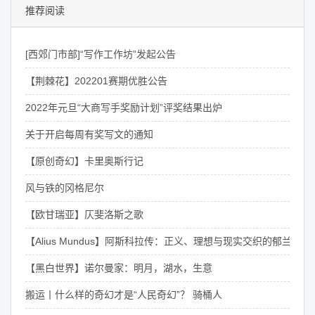
推荐阅读
[西郊门市部]“写作工作坊”发起公告
【荆棘花】202201赛期优胜公告
2022年元旦“大商写手奖励计划”评奖结果出炉
关于开启每周有奖写文的通知
【原创奇幻】卡里奥斯行记
风与铁的冈格尼尔
【欧甘瑞亚】仄斐洛斯之歌
【Alius Mundus】阿斯科拉传：正义、理想与现实交织的郁兰骑士
【黑白世界】诺尔曼家：明月，湖水，生意
搬运丨什么样的奇幻才是“人民奇幻”？ 骑桶人