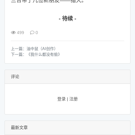
三合带了几位新朋友——猎犬。
- 待续 -
499
0
上一篇：
油中鼠（AI创作）
下一篇：
《我什么都没有偷》
评论
登录
|
注册
最新文章