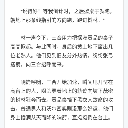
说得好！等我倒计时，之后掀桌子就跑，
*
朝地上那条线指引的方向跑，跑进树林。
*
林一声令下，三合用力把摆满贡品的桌子
高高掀起。与此同时，身后的黄土地下窜出几
位老熟人。他们见到旧友分外热情，纷纷张弓
搭箭，向三合招呼而来。
响箭呼啸，三合开始加速，瞬间甩开愣在
高台上的人，闷头寻着地上的轨迹向坡下茂密
的树林狂奔而去。贡品桌挡下黑衣人致命的攻
击，普通男人和沃尔西奥则没那么好运，他们
身上插满从天而降的响箭，直挺挺倒在台上。