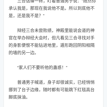
三合话锋一转，盯着普通男子说：”既然你
承认我是，那现在我说他不是。所以到底他不
是，还是我不是？”
辩经三合未尝败绩，神殿里能说会道的神
官在举办辩经大会时，但凡看见三合寻找对手
的身影便恨不能钻进地里，遁形跑回阴阳相隔
的墙的另一边。
“家人们不要听他的蛊惑！”
普通男子喊道，身子却很诚实，已经悄悄
挪到了台子边缘，随时都有可能跳下红毯高台
脚底抹油。