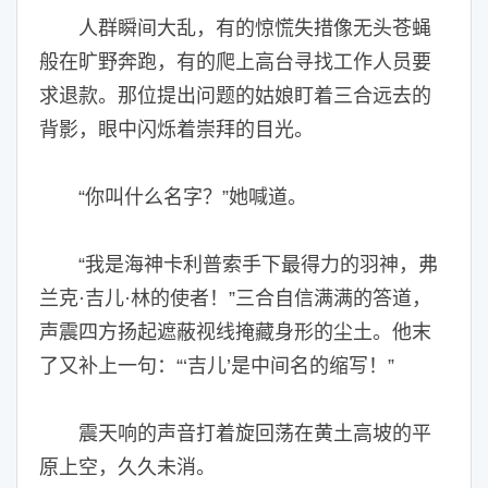
人群瞬间大乱，有的惊慌失措像无头苍蝇
般在旷野奔跑，有的爬上高台寻找工作人员要
求退款。那位提出问题的姑娘盯着三合远去的
背影，眼中闪烁着崇拜的目光。
“你叫什么名字？”她喊道。
“我是海神卡利普索手下最得力的羽神，弗
兰克·吉儿·林的使者！”三合自信满满的答道，
声震四方扬起遮蔽视线掩藏身形的尘土。他末
了又补上一句：“‘吉儿’是中间名的缩写！”
震天响的声音打着旋回荡在黄土高坡的平
原上空，久久未消。