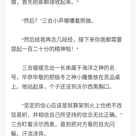
做，首先把那颗球收起来。
*
“然后？”三合小声嘟囔着照做。
然后给我再念几段经，接下来你我都需要
*
提起一百二十分的精神啦！
*
三合缓缓念出一长串属于海洋之神的名
号，毕恭毕敬的把极冬之神小雕像放在贡品桌
上。他站起身，个子还没到沃尔西奥胸口。
“坚定的信心应该是就算架到火上也绝不改
弦易帜，并相信自己所坚持的信念无比正确。”
三合盯着沃尔西奥，直到把对方看的目光闪
躲、汗流浃背。