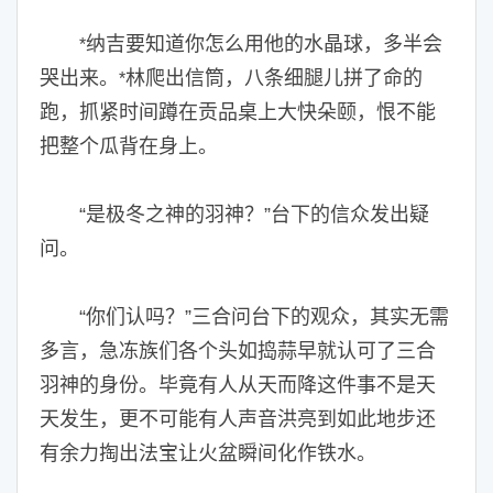
纳吉要知道你怎么用他的水晶球，多半会
*
哭出来。
林爬出信筒，八条细腿儿拼了命的
*
跑，抓紧时间蹲在贡品桌上大快朵颐，恨不能
把整个瓜背在身上。
“是极冬之神的羽神？”台下的信众发出疑
问。
“你们认吗？”三合问台下的观众，其实无需
多言，急冻族们各个头如捣蒜早就认可了三合
羽神的身份。毕竟有人从天而降这件事不是天
天发生，更不可能有人声音洪亮到如此地步还
有余力掏出法宝让火盆瞬间化作铁水。