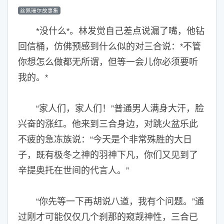
丝佩瑞尔故事集
*没什么
。林发觉自己差点说漏了嘴，他钻
*
回信桶，仿佛预感到什么似的对三合说：
不管
*
你想怎么做都无所谓，但等一会儿你必须要听
我的。
*
“家人们，家人们！”普通男人满身大汗，脸
兴奋的涨红。他来到三合身边，对跳火盆乐此
不疲的急冻族说：“今天是个非常殊胜的大日
子，既有极冬之神的羽神下凡，你们又见到了
辛提奥托在世间的代言人。”
“你先等一下再胡说八道，我有个问题。”通
过刚才可能仅仅几个刹那的窥觊神性，三合已