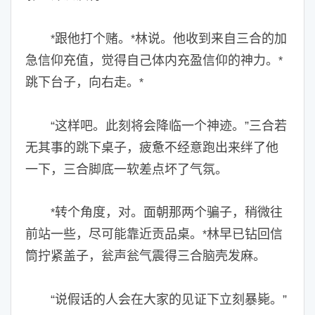
跟他打个赌。
林说。他收到来自三合的加
*
*
急信仰充值，觉得自己体内充盈信仰的神力。
*
跳下台子，向右走。
*
“这样吧。此刻将会降临一个神迹。”三合若
无其事的跳下桌子，疲惫不经意跑出来绊了他
一下，三合脚底一软差点坏了气氛。
转个角度，对。面朝那两个骗子，稍微往
*
前站一些，尽可能靠近贡品桌。
林早已钻回信
*
筒拧紧盖子，瓮声瓮气震得三合脑壳发麻。
“说假话的人会在大家的见证下立刻暴毙。”