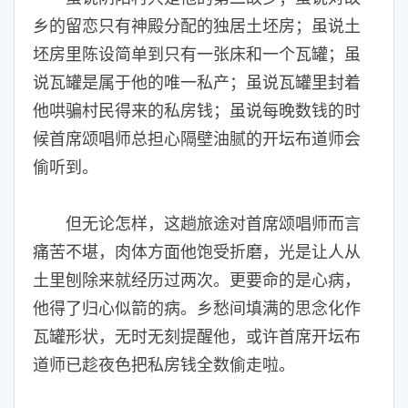
乡的留恋只有神殿分配的独居土坯房；虽说土
坯房里陈设简单到只有一张床和一个瓦罐；虽
说瓦罐是属于他的唯一私产；虽说瓦罐里封着
他哄骗村民得来的私房钱；虽说每晚数钱的时
候首席颂唱师总担心隔壁油腻的开坛布道师会
偷听到。
但无论怎样，这趟旅途对首席颂唱师而言
痛苦不堪，肉体方面他饱受折磨，光是让人从
土里刨除来就经历过两次。更要命的是心病，
他得了归心似箭的病。乡愁间填满的思念化作
瓦罐形状，无时无刻提醒他，或许首席开坛布
道师已趁夜色把私房钱全数偷走啦。