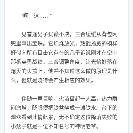
“啊，这……”
见普通男子犹豫不决，三合缓缓从背包网
兜里拿出宝珠。它烁烁放光，耀武扬威的模样
好似向所有目击它存在的凡子诉说刚才在空中
那番英勇战绩。三合调整角度，让光恰好落在
熄灭的火盆上。他并不知道这么做的原理是什
么，但就是晓得会产生相应的效果。
伴随一声巨响，火苗窜起一人高，热力瞬
间激增，眨眼便把铁盆烧成一滩铁水。台下的
观众看到此情此景，无不确定这位降落失败的
小矮子就是一位不知名号的神明老爷。