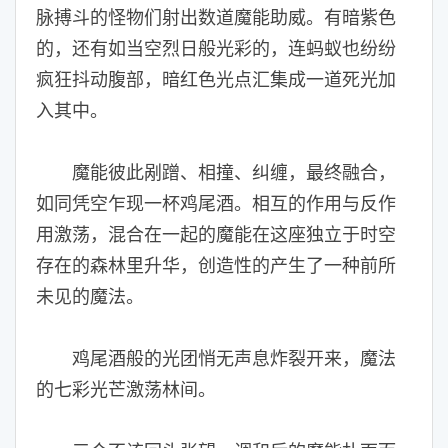
脉搏斗的怪物们射出数道魔能助威。有暗紫色
的，还有如当空烈日般光彩的，连蚂蚁也纷纷
疯狂抖动腹部，暗红色光点汇集成一道死光加
入其中。
魔能彼此剐蹭、相撞、纠缠，最终融合，
如同凭空乍现一杯鸡尾酒。相互的作用与反作
用激荡，混合在一起的魔能在这座独立于时空
存在的森林里升华，创造性的产生了一种前所
未见的魔法。
鸡尾酒般的光团悄无声息炸裂开来，魔法
的七彩光芒激荡林间。