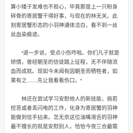
算小矮子发难也不担心，毕竟那是上一只粉身
碎骨的寄居蟹干得好事，与现在的林无关。此
刻寄居蟹形态的小羽神通体洁白，看不到一丝
丝血染痕迹。
退一步说，受点小伤咋啦。你们凡子就是
*
矫情，曾经朝圣的信徒踏上征程，无不伴随流
血而成就。现如今未闻有因朝圣而牺牲者，如
果有之……先让我看看伤口。
*
林还在尝试学习安慰他人的新技能，倘若
挖苦或者丢闪电的工作，化身为寄居蟹的羽神
能做到信手拈来。怎无奈这位油嘴滑舌的羽神
最不擅长的就是安慰别人，恰恰今夜三合最需