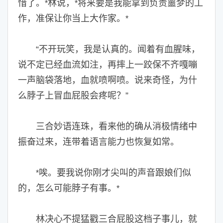
惜了。
林说，
将来要是我能拿到负责噩梦的工
*
*
作，准保让你当上大作家。
*
“不开玩笑，我是认真的。闻着有血腥味，
说不定已经血流如注，再摔上一跤保不齐嘎嘣
一声脑袋落地，血就喷啊喷。说来奇怪，为什
么脖子上冒血屁股会疼呢？”
三合妙语连珠，看来他的确从消极情绪中
振奋过来，连带着语言能力也恢复如常。
唉。要我说你刚才尖叫的声音跟娘们似
*
的，怎么可能脖子有事。
*
林决心不提猛戳三合屁股这档子事儿，就