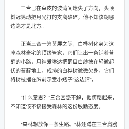
三合已在草皮的波涛间迷失了方向，头顶
树冠晃动把月光打的支离破碎，他不知该朝哪
边跑才是北方。
正当三合一筹莫展之际，白桦树化身为这
座森林豪宅的顶级管家，它们让出一条铺着苔
藓的小路，月神爱琳达把醒目白纱披在轻微起
伏的苔藓地上，成排的白桦树微微欠身，它们
将树枝摆在胸前示意小矮子“这边请”。
“什么意思？”三合困惑不解，他踌躇起来，
不知道该不该接受森林的这份殷勤态度。
森林想放你一条生路。
林还蹲在三合肩膀
*
*