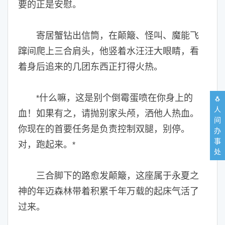
要的正是安慰。
寄居蟹钻出信筒，在颠簸、怪叫、魔能飞
蹿间爬上三合肩头，他竖着水汪汪大眼睛，看
着身后追来的几团东西正打得火热。
什么嘛，这是别个倒霉蛋喷在你身上的
*
🐧
人
血！如果有之，请抛别家头颅，洒他人热血。
间
你现在的首要任务是负责控制双腿，别停。
办
事
对，跑起来。
*
处
三合脚下的路愈发颠簸，这座属于永夏之
神的年迈森林带着积累千年万载的起床气活了
过来。