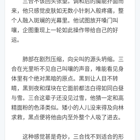
三合不该回头张望。调和后的魔能扑面而
来，他只感觉皮肤如无数小针刺入般疼痛，整
个人融入斑斓的光幕里。他试图放开嗓门叫
嚷，企图重现上一轮如此操作带给自己的好
运。
肺部在剧烈压缩，向尖叫的源头坍缩。三
合在光里听不见自己叫嚷的声音，唯能看见身
体里有个绝对黑暗的原点。黑到让人目不转
睛，黑到夜和煤块在它面前都洁白得如同白昼
与雪。三合这辈子还没见过雪，他猜一定和高
精面粉的色泽类似。矮小的人儿没来得及向林
求救，黑点便将他由内至外整个人吸了进去。
这种感觉甚是奇妙，三合找不到适合的形