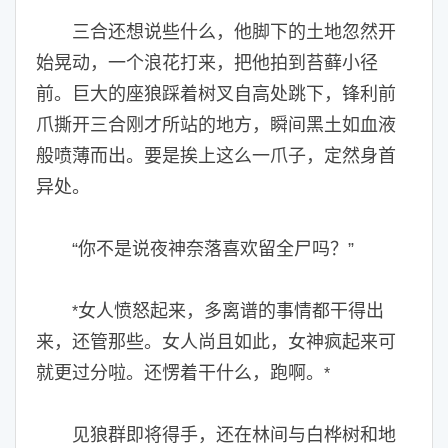
三合还想说些什么，他脚下的土地忽然开
始晃动，一个浪花打来，把他拍到苔藓小径
前。巨大的座狼踩着树叉自高处跳下，锋利前
爪撕开三合刚才所站的地方，瞬间黑土如血液
般喷薄而出。要是挨上这么一爪子，定然身首
异处。
“你不是说夜神奈落喜欢留全尸吗？”
女人愤怒起来，多离谱的事情都干得出
*
来，还管那些。女人尚且如此，女神疯起来可
就更过分啦。还愣着干什么，跑啊。
*
见狼群即将得手，还在林间与白桦树和地