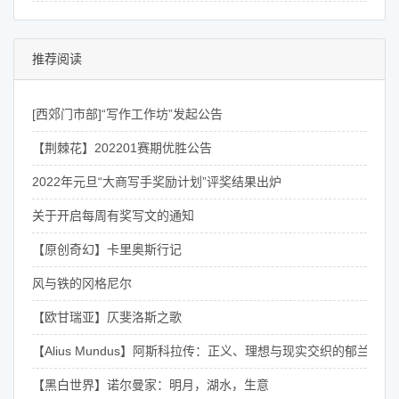
推荐阅读
[西郊门市部]“写作工作坊”发起公告
【荆棘花】202201赛期优胜公告
2022年元旦“大商写手奖励计划”评奖结果出炉
关于开启每周有奖写文的通知
【原创奇幻】卡里奥斯行记
风与铁的冈格尼尔
【欧甘瑞亚】仄斐洛斯之歌
【Alius Mundus】阿斯科拉传：正义、理想与现实交织的郁兰骑士
【黑白世界】诺尔曼家：明月，湖水，生意