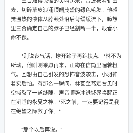
三合难得惊慌的尖叫起来，音波横着斩出
去，切碎草皮浪涌顶端茂盛的绿色毛发。他感
觉温热的液体从脖颈处沿后背缓缓流下，臆想
里三合确定自己的脖子已经割断一半，眼看小
命不保。
*别说丧气话，撩开蹄子再跑快点。
林不为
*
所动，他刚刚乘愿再来，正蹲在信筒里喘着粗
气。回想由自己引发的恐怖音波袭击，小羽神
着实后怕。有那么一瞬间，林甚至笃定看见时
空撕裂了一道缝隙，声音顺势冲进域界唤醒正
在沉睡的永夏之神。
死之前，一定要记得是我
*
在绝望之际救了你。
*
“那个以后再说。”