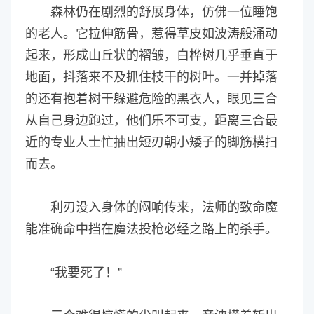
森林仍在剧烈的舒展身体，仿佛一位睡饱
的老人。它拉伸筋骨，惹得草皮如波涛般涌动
起来，形成山丘状的褶皱，白桦树几乎垂直于
地面，抖落来不及抓住枝干的树叶。一并掉落
的还有抱着树干躲避危险的黑衣人，眼见三合
从自己身边跑过，他们乐不可支，距离三合最
近的专业人士忙抽出短刃朝小矮子的脚筋横扫
而去。
利刃没入身体的闷响传来，法师的致命魔
能准确命中挡在魔法投枪必经之路上的杀手。
“我要死了！”