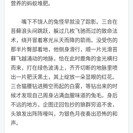
营养的蚂蚁堆肥。
嘴下不饶人的兔怪早就没了踪影。三合在
苔藓浪头间跳跃，躲过几枚飞驰而过的致命法
术，绕开冒着寒光从天而降的箭雨。没受伤的
那半片臀部着地，他侧身滑行，顺一片光滑苔
藓飞越涌动的地脉，恰在此时鹿角的金光横扫
而来，打在绿色波涛上，齐齐切断的地脉里喷
出一片肥沃黑土，其上绽放一朵显眼的红花。
三合猫腰钻进腾空而起的白雾，等钻出来的时
候才发现自己周身沾满血腥味道的兔毛。身后
不远的地方，企图迂回包抄的狼群穷追不舍，
头狼发出阵阵嚎叫，为银色月夜奏出恐怖的和
声。