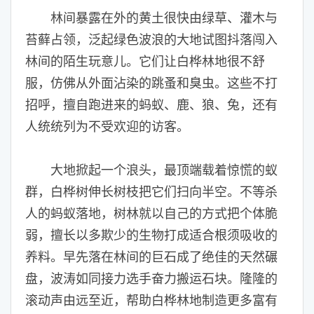
林间暴露在外的黄土很快由绿草、灌木与
苔藓占领，泛起绿色波浪的大地试图抖落闯入
林间的陌生玩意儿。它们让白桦林地很不舒
服，仿佛从外面沾染的跳蚤和臭虫。这些不打
招呼，擅自跑进来的蚂蚁、鹿、狼、兔，还有
人统统列为不受欢迎的访客。
大地掀起一个浪头，最顶端载着惊慌的蚁
群，白桦树伸长树枝把它们扫向半空。不等杀
人的蚂蚁落地，树林就以自己的方式把个体脆
弱，擅长以多欺少的生物打成适合根须吸收的
养料。早先落在林间的巨石成了绝佳的天然碾
盘，波涛如同接力选手奋力搬运石块。隆隆的
滚动声由远至近，帮助白桦林地制造更多富有