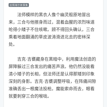
丝佩瑞尔故事集
法师模样的黑衣人像个幽灵般原地冒出
来，三合与他擦身而过，混着血腥的浓烈味道
呛得小矮子不住咳嗽。顾不得回头确认，三合
乘着地面翻涌的草皮波涛滑进北去的密林深
处。
吉克·吉甕藏身在黑暗中，利用魔法创造的
屏障躲过三合发出的痛苦声浪。他仍然没能看
清小矮子的长相，但法师还是认得那矮到印象
深刻的身影。吉克·吉甕调整呼吸，在阵痛间隙
准确丢出一根魔法投枪。魔能索命而去，眼看
就要刺穿三合的喉咙。