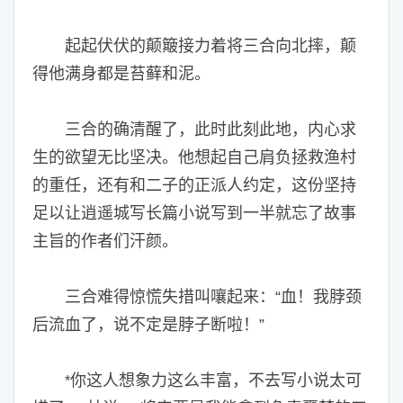
起起伏伏的颠簸接力着将三合向北摔，颠
得他满身都是苔藓和泥。
三合的确清醒了，此时此刻此地，内心求
生的欲望无比坚决。他想起自己肩负拯救渔村
的重任，还有和二子的正派人约定，这份坚持
足以让逍遥城写长篇小说写到一半就忘了故事
主旨的作者们汗颜。
三合难得惊慌失措叫嚷起来：“血！我脖颈
后流血了，说不定是脖子断啦！”
你这人想象力这么丰富，不去写小说太可
*