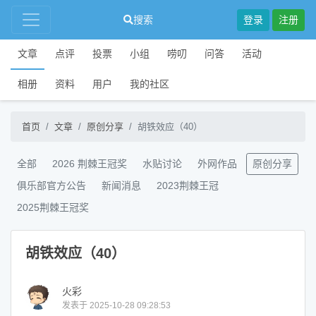
搜索
登录
注册
文章
点评
投票
小组
唠叨
问答
活动
相册
资料
用户
我的社区
首页
文章
原创分享
胡铁效应（40）
全部
2026 荆棘王冠奖
水贴讨论
外网作品
原创分享
俱乐部官方公告
新闻消息
2023荆棘王冠
2025荆棘王冠奖
胡铁效应（40）
火彩
发表于 2025-10-28 09:28:53