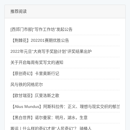
推荐阅读
[西郊门市部]“写作工作坊”发起公告
【荆棘花】202201赛期优胜公告
2022年元旦“大商写手奖励计划”评奖结果出炉
关于开启每周有奖写文的通知
【原创奇幻】卡里奥斯行记
风与铁的冈格尼尔
【欧甘瑞亚】仄斐洛斯之歌
【Alius Mundus】阿斯科拉传：正义、理想与现实交织的郁兰骑士
【黑白世界】诺尔曼家：明月，湖水，生意
搬运丨什么样的奇幻才是“人民奇幻”？ 骑桶人