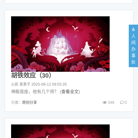
🐧
人
间
办
事
处
胡铁效应（30）
火彩
发表于 2025-08-12 09:55:35
神殿首座，他有几个师？ (
查看全文
)
分类：
原创分享
348
0