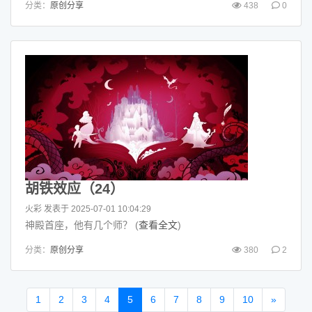
分类：
原创分享
438
0
胡铁效应（24）
火彩
发表于 2025-07-01 10:04:29
神殿首座，他有几个师？ (
查看全文
)
分类：
原创分享
380
2
1
2
3
4
5
6
7
8
9
10
»