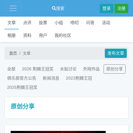
搜索
登录
注册
文章
点评
投票
小组
唠叨
问答
活动
相册
资料
用户
我的社区
发布文章
首页
文章
全部
2026 荆棘王冠奖
水贴讨论
外网作品
原创分享
俱乐部官方公告
新闻消息
2023荆棘王冠
2025荆棘王冠奖
原创分享