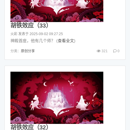
胡铁效应（33）
火彩
发表于 2025-09-02 09:27:25
神殿首座，他有几个师？ (
查看全文
)
分类：
原创分享
321
0
胡铁效应（32）