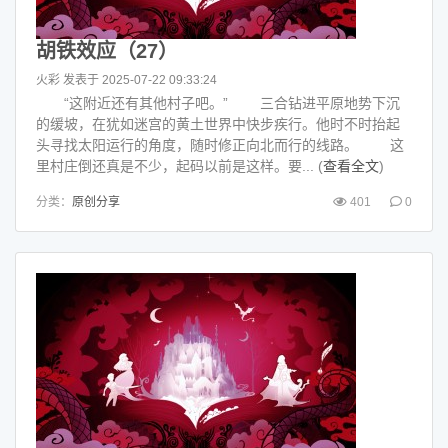
胡铁效应（27）
火彩
发表于 2025-07-22 09:33:24
“这附近还有其他村子吧。” 三合钻进平原地势下沉
的缓坡，在犹如迷宫的黄土世界中快步疾行。他时不时抬起
头寻找太阳运行的角度，随时修正向北而行的线路。 这
里村庄倒还真是不少，起码以前是这样。要... (
查看全文
)
分类：
原创分享
401
0