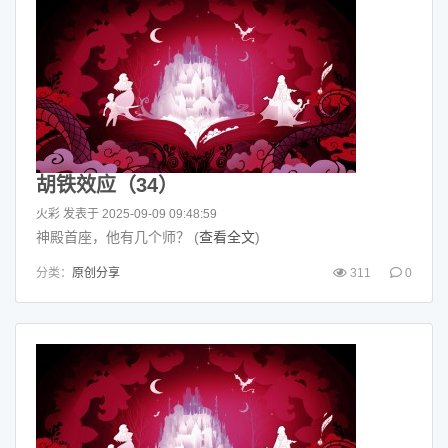
胡铁效应（34）
火彩
发表于 2025-09-09 09:48:59
神殿首座，他有几个师？ (
查看全文
)
分类：
原创分享
311
0