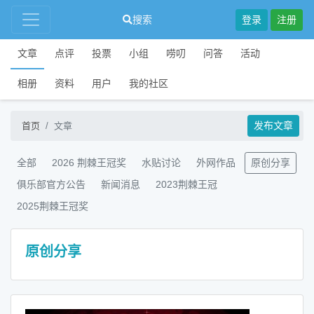
搜索
登录
注册
文章
点评
投票
小组
唠叨
问答
活动
相册
资料
用户
我的社区
发布文章
首页
文章
全部
2026 荆棘王冠奖
水贴讨论
外网作品
原创分享
俱乐部官方公告
新闻消息
2023荆棘王冠
2025荆棘王冠奖
原创分享