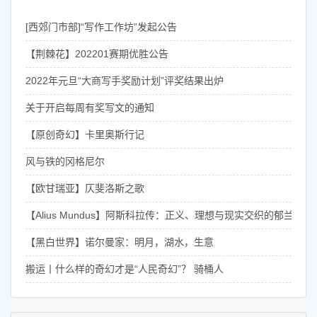
[西郊门市部]“写作工作坊”发起公告
【荆棘花】202201赛期优胜公告
2022年元旦“大商写手奖励计划”评奖结果出炉
关于开启每周有奖写文的通知
【原创奇幻】卡里奥斯行记
风与铁的冈格尼尔
【欧甘瑞亚】仄斐洛斯之歌
【Alius Mundus】阿斯科拉传：正义、理想与现实交织的郁兰骑士
【黑白世界】诺尔曼家：明月，湖水，生意
搬运丨什么样的奇幻才是“人民奇幻”？ 骑桶人