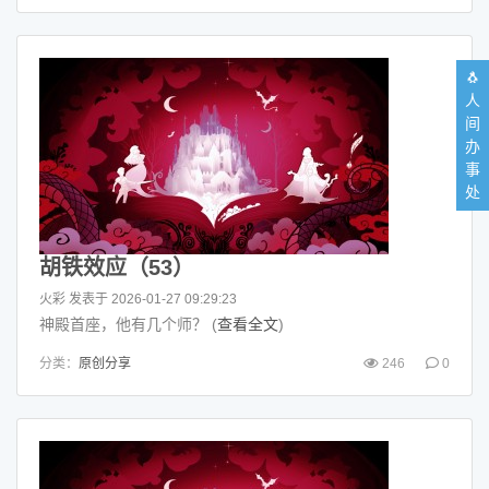
🐧
人
间
办
事
处
胡铁效应（53）
火彩
发表于 2026-01-27 09:29:23
神殿首座，他有几个师？ (
查看全文
)
分类：
原创分享
246
0