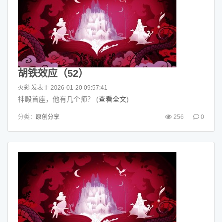
胡铁效应（52）
火彩
发表于 2026-01-20 09:57:41
神殿首座，他有几个师？ (
查看全文
)
分类：
原创分享
256
0