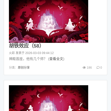
胡铁效应（58）
火彩
发表于 2026-03-03 09:44:12
神殿首座，他有几个师？ (
查看全文
)
分类：
原创分享
186
0