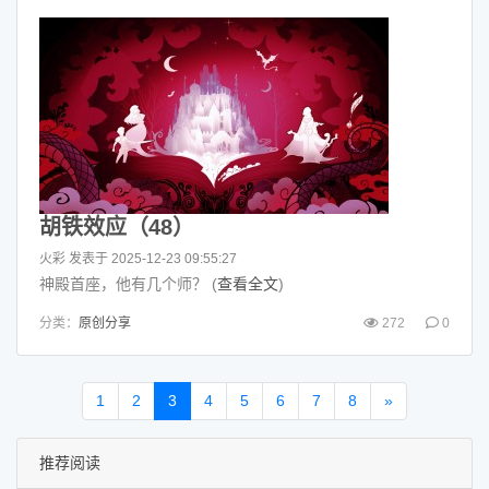
胡铁效应（48）
火彩
发表于 2025-12-23 09:55:27
神殿首座，他有几个师？ (
查看全文
)
分类：
原创分享
272
0
1
2
3
4
5
6
7
8
»
推荐阅读